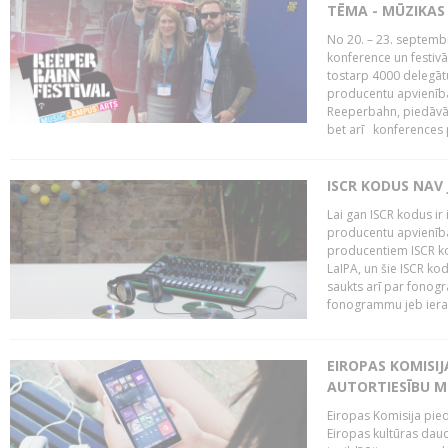
TĒMA - MŪZIKAS 
No 20. – 23. septemb
konference un festiv
tostarp 4000 delegātu 
producentu apvienība
Reeperbahn, piedāvā
bet arī konferences
ISCR KODUS NAV 
Lai gan ISCR kodus ir 
producentu apvienība"
producentiem ISCR ko
LaIPA, un šie ISCR kod
saukts arī par fonog
fonogrammu jeb ierak
EIROPAS KOMISI
AUTORTIESĪBU M
Eiropas Komisija pied
Eiropas kultūras daud