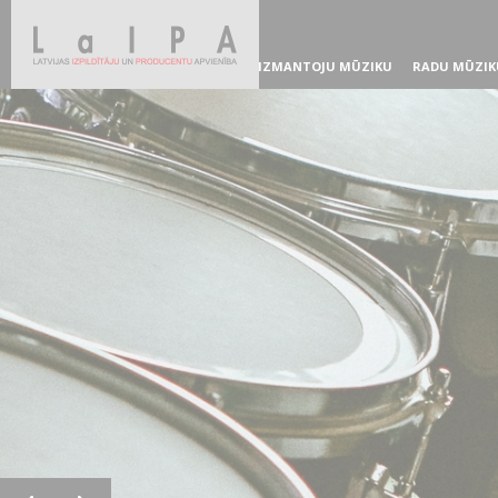
IZMANTOJU MŪZIKU
RADU MŪZIK