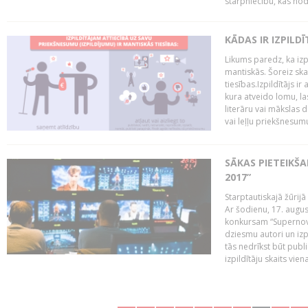
starpniecību, kas nodr
KĀDAS IR IZPILD
Likums paredz, ka izpi
mantiskās. Šoreiz ska
tiesības.Izpildītājs ir
kura atveido lomu, la
literāru vai mākslas 
vai leļļu priekšnesumu. 
SĀKAS PIETEIKŠ
2017”
Starptautiskajā žūrij
Ar šodienu, 17. augus
konkursam “Supernova
dziesmu autori un izp
tās nedrīkst būt publ
izpildītāju skaits vien