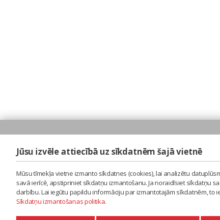
Jūsu izvēle attiecībā uz sīkdatnēm šajā vietnē
Mūsu tīmekļa vietne izmanto sīkdatnes (cookies), lai analizētu datuplūsm
savā ierīcē, apstipriniet sīkdatņu izmantošanu. Ja noraidīsiet sīkdatņu 
darbību. Lai iegūtu papildu informāciju par izmantotajām sīkdatnēm, to 
Sīkdatņu izmantošanas politika
.