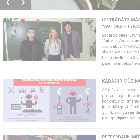
IZSTRĀDĀTS MĀC
“AUTORS – TEIC
Sadarbojoties “Latvij
“Autortiesību un komu
apvienības” (AKKA/LAA
skolēniem un skolotāji
blakustiesību jautāj
patēriņa indekss” nos
KĀDAS IR MŪZIK
Arī mūzikas ieraksta 
par viņam piederošiem
konkrētus to izmanto
Juridiskā izpratnē m
gan fiziska, gan jurid
par izpildījuma skaņu,
REEPERBAHN MŪZ