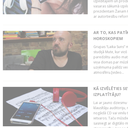
izpildītājiem un pro
vasaras sākumā izpild
prezidentam Žanam Kl
ar autortiesību reform
AR TO, KAS PATĪK
HOROSKOPIEM
Grupas “Laika Suns” m
studijā Mute, kur viņ
paredzētu audio mate
viņa domas par mūzik
uzņēmuma palīdz veid
atmosfēru.[video...
KĀ IZVĒLĒTIES S
IZPLATĪTĀJU?
Lai ar jauno dziesmu 
klausītāju auditoriju,
nogādā CD vai vinilu 
ietvaros. Taču mūsdi
sasniegt ar digitālo m