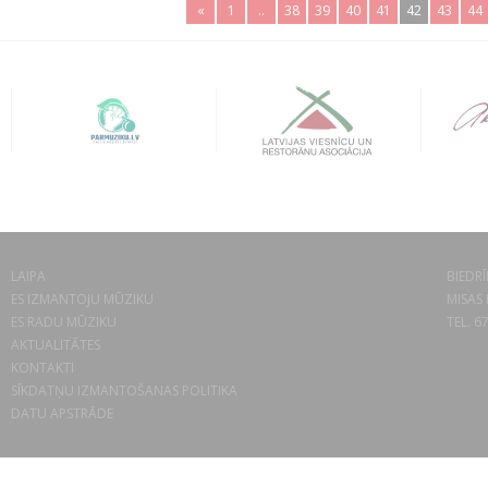
«
1
..
38
39
40
41
42
43
44
LAIPA
BIEDRĪ
ES IZMANTOJU MŪZIKU
MISAS 
ES RADU MŪZIKU
TEL. 6
AKTUALITĀTES
KONTAKTI
SĪKDATŅU IZMANTOŠANAS POLITIKA
DATU APSTRĀDE