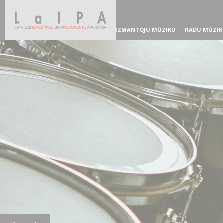
IZMANTOJU MŪZIKU
RADU MŪZIK