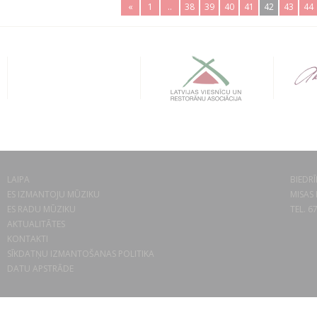
«
1
..
38
39
40
41
42
43
44
LAIPA
BIEDRĪ
ES IZMANTOJU MŪZIKU
MISAS 
ES RADU MŪZIKU
TEL. 6
AKTUALITĀTES
KONTAKTI
SĪKDATŅU IZMANTOŠANAS POLITIKA
DATU APSTRĀDE