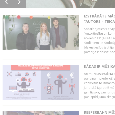
IZSTRĀDĀTS MĀC
“AUTORS – TEIC
Sadarbojoties “Latvij
“Autortiesību un komu
apvienības” (AKKA/LAA
skolēniem un skolotāji
blakustiesību jautāj
patēriņa indekss” nos
KĀDAS IR MŪZIK
Arī mūzikas ieraksta 
par viņam piederošiem
konkrētus to izmanto
Juridiskā izpratnē m
gan fiziska, gan jurid
par izpildījuma skaņu,
REEPERBAHN MŪZ