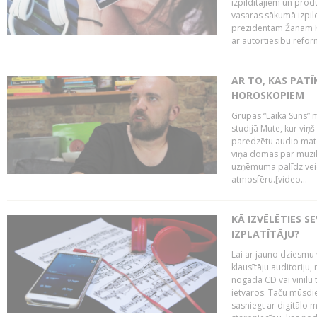
izpildītājiem un pro
vasaras sākumā izpild
prezidentam Žanam Kl
ar autortiesību reform
AR TO, KAS PATĪK
HOROSKOPIEM
Grupas “Laika Suns” m
studijā Mute, kur viņ
paredzētu audio mate
viņa domas par mūzik
uzņēmuma palīdz veid
atmosfēru.[video...
KĀ IZVĒLĒTIES S
IZPLATĪTĀJU?
Lai ar jauno dziesmu 
klausītāju auditoriju,
nogādā CD vai vinilu 
ietvaros. Taču mūsdi
sasniegt ar digitālo m