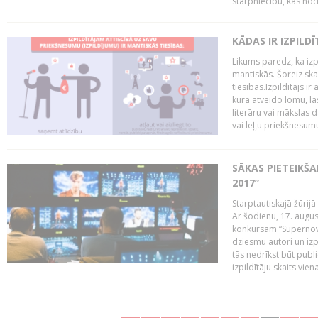
starpniecību, kas nodr
KĀDAS IR IZPILD
Likums paredz, ka izpi
mantiskās. Šoreiz ska
tiesības.Izpildītājs ir
kura atveido lomu, la
literāru vai mākslas 
vai leļļu priekšnesumu. 
SĀKAS PIETEIKŠ
2017”
Starptautiskajā žūrij
Ar šodienu, 17. augus
konkursam “Supernova
dziesmu autori un izp
tās nedrīkst būt publ
izpildītāju skaits vien