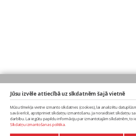
Jūsu izvēle attiecībā uz sīkdatnēm šajā vietnē
Mūsu tīmekļa vietne izmanto sīkdatnes (cookies), lai analizētu datuplūsm
savā ierīcē, apstipriniet sīkdatņu izmantošanu. Ja noraidīsiet sīkdatņu 
darbību. Lai iegūtu papildu informāciju par izmantotajām sīkdatnēm, to 
Sīkdatņu izmantošanas politika
.