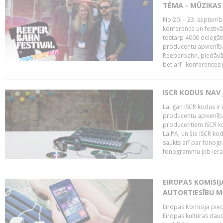
TĒMA - MŪZIKAS 
No 20. – 23. septemb
konference un festiv
tostarp 4000 delegātu 
producentu apvienība
Reeperbahn, piedāvā
bet arī konferences
ISCR KODUS NAV 
Lai gan ISCR kodus ir 
producentu apvienība"
producentiem ISCR ko
LaIPA, un šie ISCR kod
saukts arī par fonog
fonogrammu jeb ierak
EIROPAS KOMISI
AUTORTIESĪBU M
Eiropas Komisija pied
Eiropas kultūras daud