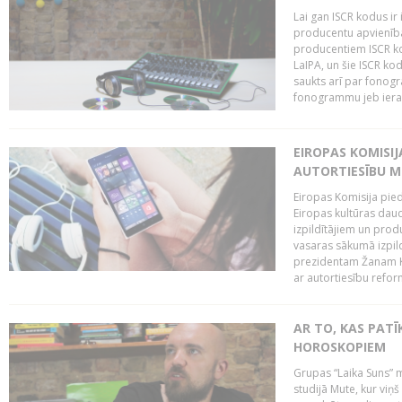
Lai gan ISCR kodus ir 
producentu apvienība"
producentiem ISCR ko
LaIPA, un šie ISCR kod
saukts arī par fonog
fonogrammu jeb ierak
EIROPAS KOMISI
AUTORTIESĪBU M
Eiropas Komisija pied
Eiropas kultūras daud
izpildītājiem un pro
vasaras sākumā izpild
prezidentam Žanam Kl
ar autortiesību reform
AR TO, KAS PATĪK
HOROSKOPIEM
Grupas “Laika Suns” m
studijā Mute, kur viņ