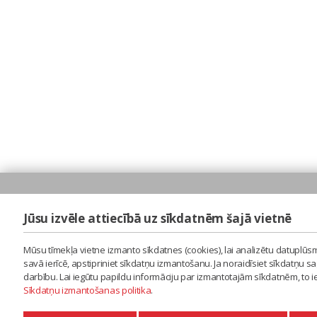
Jūsu izvēle attiecībā uz sīkdatnēm šajā vietnē
Mūsu tīmekļa vietne izmanto sīkdatnes (cookies), lai analizētu datuplūsm
savā ierīcē, apstipriniet sīkdatņu izmantošanu. Ja noraidīsiet sīkdatņu 
darbību. Lai iegūtu papildu informāciju par izmantotajām sīkdatnēm, to 
Sīkdatņu izmantošanas politika
.