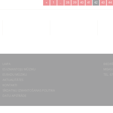
«
1
..
38
39
40
41
42
43
44
LAIPA
BIEDRĪ
ES IZMANTOJU MŪZIKU
MISAS 
ES RADU MŪZIKU
TEL. 6
AKTUALITĀTES
KONTAKTI
SĪKDATŅU IZMANTOŠANAS POLITIKA
DATU APSTRĀDE