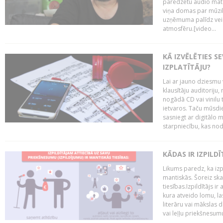
paredzētu audio mate
viņa domas par mūzik
uzņēmuma palīdz veid
atmosfēru.[video...
KĀ IZVĒLĒTIES S
IZPLATĪTĀJU?
Lai ar jauno dziesmu 
klausītāju auditoriju,
nogādā CD vai vinilu 
ietvaros. Taču mūsdi
sasniegt ar digitālo m
starpniecību, kas nodr
KĀDAS IR IZPILD
Likums paredz, ka izpi
mantiskās. Šoreiz ska
tiesības.Izpildītājs ir
kura atveido lomu, la
literāru vai mākslas 
vai leļļu priekšnesumu. 