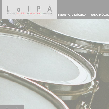
IZMANTOJU MŪZIKU
RADU MŪZIK