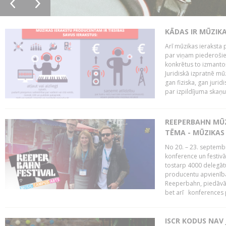
KĀDAS IR MŪZIK
Arī mūzikas ieraksta 
par viņam piederošiem
konkrētus to izmanto
Juridiskā izpratnē m
gan fiziska, gan jurid
par izpildījuma skaņu,
REEPERBAHN MŪZ
TĒMA - MŪZIKAS 
No 20. – 23. septemb
konference un festiv
tostarp 4000 delegātu 
producentu apvienība
Reeperbahn, piedāvā
bet arī konferences
ISCR KODUS NAV 