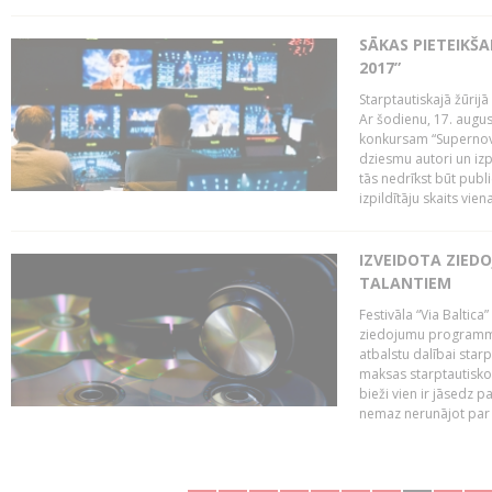
SĀKAS PIETEIKŠ
2017”
Starptautiskajā žūrij
Ar šodienu, 17. augus
konkursam “Supernova
dziesmu autori un izp
tās nedrīkst būt publ
izpildītāju skaits vien
IZVEIDOTA ZIED
TALANTIEM
Festivāla “Via Baltica”
ziedojumu programmu 
atbalstu dalībai sta
maksas starptautisko
bieži vien ir jāsedz 
nemaz nerunājot par 