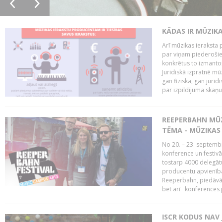
KĀDAS IR MŪZIK
Arī mūzikas ieraksta 
par viņam piederošiem
konkrētus to izmanto
Juridiskā izpratnē m
gan fiziska, gan jurid
par izpildījuma skaņu,
REEPERBAHN MŪZ
TĒMA - MŪZIKAS 
No 20. – 23. septemb
konference un festiv
tostarp 4000 delegātu 
producentu apvienība
Reeperbahn, piedāvā
bet arī konferences
ISCR KODUS NAV 