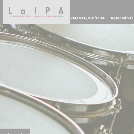
IZMANTOJU MŪZIKU
RADU MŪZIK