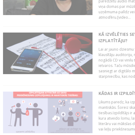
paredzētu audio mate
viņa domas par mūzik
uzņēmuma palīdz veid
atmosfēru.[video...
KĀ IZVĒLĒTIES S
IZPLATĪTĀJU?
Lai ar jauno dziesmu 
klausītāju auditoriju,
nogādā CD vai vinilu 
ietvaros. Taču mūsdi
sasniegt ar digitālo m
starpniecību, kas nodr
KĀDAS IR IZPILD
Likums paredz, ka izpi
mantiskās. Šoreiz ska
tiesības.Izpildītājs ir
kura atveido lomu, la
literāru vai mākslas 
vai leļļu priekšnesumu. 