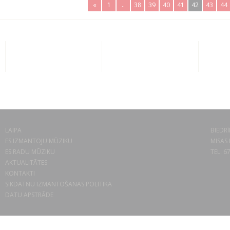
«
1
..
38
39
40
41
42
43
44
LAIPA
BIEDRĪ
ES IZMANTOJU MŪZIKU
MISAS 
ES RADU MŪZIKU
TEL. 6
AKTUALITĀTES
KONTAKTI
SĪKDATŅU IZMANTOŠANAS POLITIKA
DATU APSTRĀDE