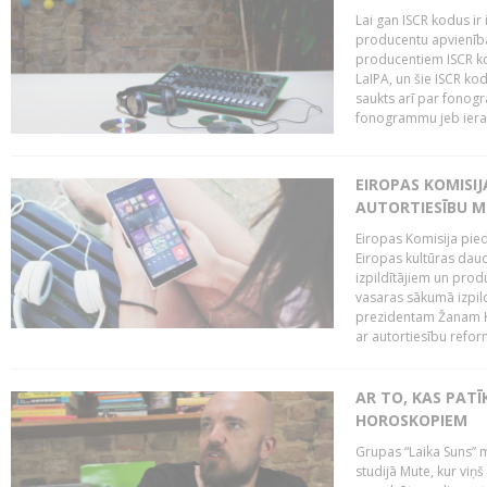
Lai gan ISCR kodus ir 
producentu apvienība"
producentiem ISCR ko
LaIPA, un šie ISCR kod
saukts arī par fonog
fonogrammu jeb ierak
EIROPAS KOMISI
AUTORTIESĪBU M
Eiropas Komisija pied
Eiropas kultūras daud
izpildītājiem un pro
vasaras sākumā izpild
prezidentam Žanam Kl
ar autortiesību reform
AR TO, KAS PATĪK
HOROSKOPIEM
Grupas “Laika Suns” m
studijā Mute, kur viņ