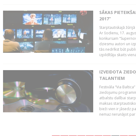
SĀKAS PIETEIKŠ
2017”
Starptautiskajā žūrij
Ar šodienu, 17. augus
konkursam “Supernova
dziesmu autori un izp
tās nedrīkst būt publ
izpildītāju skaits vien
IZVEIDOTA ZIED
TALANTIEM
Festivāla “Via Baltica”
ziedojumu programmu 
atbalstu dalībai sta
maksas starptautisko
bieži vien ir jāsedz 
nemaz nerunājot par 