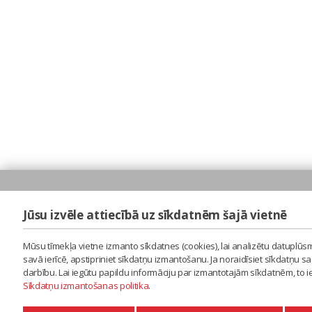
Jūsu izvēle attiecībā uz sīkdatnēm šajā vietnē
Mūsu tīmekļa vietne izmanto sīkdatnes (cookies), lai analizētu datuplūsm
savā ierīcē, apstipriniet sīkdatņu izmantošanu. Ja noraidīsiet sīkdatņu 
darbību. Lai iegūtu papildu informāciju par izmantotajām sīkdatnēm, to 
Sīkdatņu izmantošanas politika
.