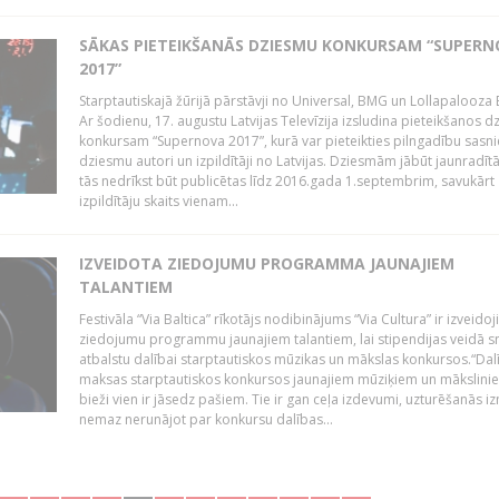
SĀKAS PIETEIKŠANĀS DZIESMU KONKURSAM “SUPERN
2017”
Starptautiskajā žūrijā pārstāvji no Universal, BMG un Lollapalooza B
Ar šodienu, 17. augustu Latvijas Televīzija izsludina pieteikšanos 
konkursam “Supernova 2017”, kurā var pieteikties pilngadību sasni
dziesmu autori un izpildītāji no Latvijas. Dziesmām jābūt jaunradī
tās nedrīkst būt publicētas līdz 2016.gada 1.septembrim, savukārt
izpildītāju skaits vienam...
IZVEIDOTA ZIEDOJUMU PROGRAMMA JAUNAJIEM
TALANTIEM
Festivāla “Via Baltica” rīkotājs nodibinājums “Via Cultura” ir izveidoj
ziedojumu programmu jaunajiem talantiem, lai stipendijas veidā s
atbalstu dalībai starptautiskos mūzikas un mākslas konkursos.“Dal
maksas starptautiskos konkursos jaunajiem mūziķiem un mākslini
bieži vien ir jāsedz pašiem. Tie ir gan ceļa izdevumi, uzturēšanās i
nemaz nerunājot par konkursu dalības...