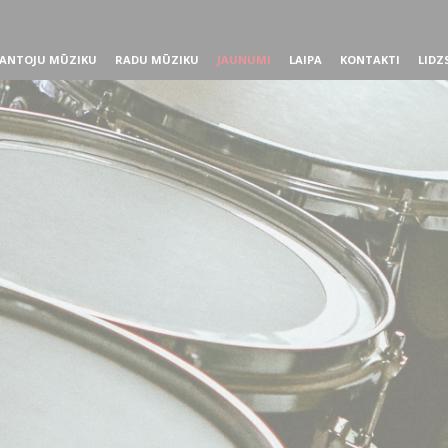
ANTOJU MŪZIKU
RADU MŪZIKU
JAUNUMI
LAIPA
KONTAKTI
LIDZ