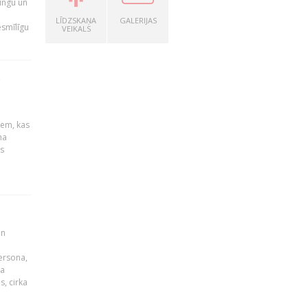
ingu un
LĪDZSKAŅA
GALERIJAS
esmīlīgu
VEIKALS
S
u
iem, kas
na
s
un
persona,
da
s, cirka