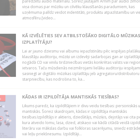
paredzētu audio materiālu. Šoreiz jautājām Arnim par audio zīmol
viņa domas par mūziku un cilvēku klausīšanās paradumiem, kas
uzņēmuma palīdz veidot indentitāti, produktu atpazīstamību un vi
atmosfēru.[video...
KĀ IZVĒLĒTIES SEV ATBILSTOŠĀKO DIGITĀLO MŪZIKA
IZPLATĪTĀJU?
Lai ar jauno dziesmu vai albumu iepazīstinātu pēc iespējas plašāk
klausītāju auditoriju, mūziķi un izdevēji sadarbojas gan ar izplatītāj
nogādā CD vai vinilu tirdzniecības vietās konkrētas valsts vai reģio
ietvaros. Taču mūsdienās neizmērojami lielāku auditoriju iespējam
sasniegt ar digitālo mūzikas izplatītāju jeb agregatoru/distributoru
starpniecību, kas nodrošina to, ka...
KĀDAS IR IZPILDĪTĀJA MANTISKĀS TIESĪBAS?
Likums paredz, ka izpildītājiem ir divu veidu tiesības: personiskās 
mantiskās. Šoreiz skaidrojam, kādas ir izpildītāja mantiskās
tiesības.Izpildītājs ir aktieris, dziedātājs, mūziķis, dejotājs vai cita 
kura atveido lomu, lasa, dzied, atskaņo vai kādā citādā veidā izpil
literāru vai mākslas darbu vai folkloras sacerējumu, sniedz estrāde
vai leļļu priekšnesumu. Izpildītāji...