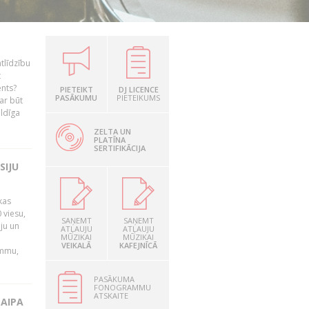
tlīdzību
t
ents?
PIETEIKT
DJ LICENCE
PASĀKUMU
PIETEIKUMS
ar būt
ildīga
ZELTA UN
PLATĪNA
SERTIFIKĀCIJA
SIJU
kas
 viesu,
SAŅEMT
SAŅEMT
āju un
ATĻAUJU
ATĻAUJU
MŪZIKAI
MŪZIKAI
VEIKALĀ
KAFEJNĪCĀ
ammu,
PASĀKUMA
FONOGRAMMU
ATSKAITE
LAIPA