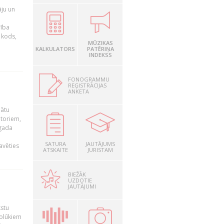
āju un
rība
R kods,
MŪZIKAS
KALKULATORS
PATĒRIŅA
INDEKSS
FONOGRAMMU
REĢISTRĀCIJAS
ANKETA
nātu
utoriem,
 gada
SATURA
JAUTĀJUMS
avēties
ATSKAITE
JURISTAM
BIEŽĀK
UZDOTIE
JAUTĀJUMI
kstu
nolūkiem