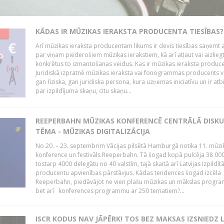
KĀDAS IR MŪZIKAS IERAKSTA PRODUCENTA TIESĪBAS?
Arī mūzikas ieraksta producentam likums ir devis tiesības saņemt a
par viņam piederošiem mūzikas ierakstiem, kā arī atļaut vai aizlieg
konkrētus to izmantošanas veidus. Kas ir mūzikas ieraksta produc
Juridiskā izpratnē mūzikas ieraksta vai fonogrammas producents v
gan fiziska, gan juridiska persona, kura uzņemas iniciatīvu un ir atb
par izpildījuma skaņu, citu skaņu...
REEPERBAHN MŪZIKAS KONFERENCĒ CENTRĀLĀ DISKU
TĒMA - MŪZIKAS DIGITALIZĀCIJA
No 20. – 23. septembrim Vācijas pilsētā Hamburgā notika 11. mūzi
konference un festivāls Reeperbahn. Tā šogad kopā pulcēja 38 000
tostarp 4000 delegātu no 40 valstīm, tajā skaitā arī Latvijas Izpildīt
producentu apvienības pārstāvjus. Kādas tendences šogad izcēla
Reeperbahn, piedāvājot ne vien plašu mūzikas un mākslas progr
bet arī konferences programmu ar 250 tematiem?...
ISCR KODUS NAV JĀPĒRK! TOS BEZ MAKSAS IZSNIEDZ 