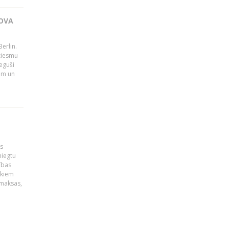
OVA
erlin.
dziesmu
eguši
tām un
is
niegtu
ības
ekiem
zmaksas,