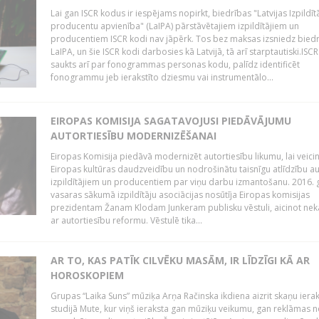
Lai gan ISCR kodus ir iespējams nopirkt, biedrības "Latvijas Izpildīt
producentu apvienība" (LaIPA) pārstāvētajiem izpildītājiem un
producentiem ISCR kodi nav jāpērk. Tos bez maksas izsniedz bied
LaIPA, un šie ISCR kodi darbosies kā Latvijā, tā arī starptautiski.ISC
saukts arī par fonogrammas personas kodu, palīdz identificēt
fonogrammu jeb ierakstīto dziesmu vai instrumentālo...
EIROPAS KOMISIJA SAGATAVOJUSI PIEDĀVĀJUMU
AUTORTIESĪBU MODERNIZĒŠANAI
Eiropas Komisija piedāvā modernizēt autortiesību likumu, lai veici
Eiropas kultūras daudzveidību un nodrošinātu taisnīgu atlīdzību a
izpildītājiem un producentiem par viņu darbu izmantošanu. 2016.
vasaras sākumā izpildītāju asociācijas nosūtīja Eiropas komisijas
prezidentam Žanam Klodam Junkeram publisku vēstuli, aicinot nek
ar autortiesību reformu. Vēstulē tika...
AR TO, KAS PATĪK CILVĒKU MASĀM, IR LĪDZĪGI KĀ AR
HOROSKOPIEM
Grupas “Laika Suns” mūziķa Arņa Račinska ikdiena aizrit skaņu iera
studijā Mute, kur viņš ieraksta gan mūziķu veikumu, gan reklāmas 