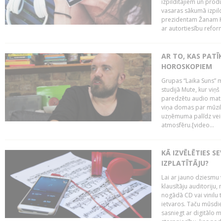
izpildītājiem un pro
vasaras sākumā izpild
prezidentam Žanam Kl
ar autortiesību reform
AR TO, KAS PATĪK
HOROSKOPIEM
Grupas “Laika Suns” m
studijā Mute, kur viņ
paredzētu audio mate
viņa domas par mūzik
uzņēmuma palīdz veid
atmosfēru.[video...
KĀ IZVĒLĒTIES S
IZPLATĪTĀJU?
Lai ar jauno dziesmu 
klausītāju auditoriju,
nogādā CD vai vinilu 
ietvaros. Taču mūsdi
sasniegt ar digitālo m