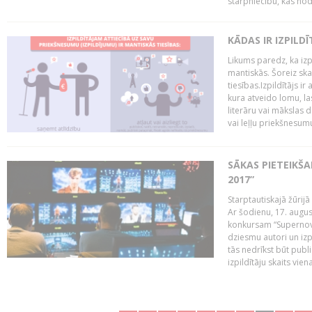
starpniecību, kas nodr
KĀDAS IR IZPILD
Likums paredz, ka izpi
mantiskās. Šoreiz ska
tiesības.Izpildītājs ir
kura atveido lomu, la
literāru vai mākslas 
vai leļļu priekšnesumu. 
SĀKAS PIETEIKŠ
2017”
Starptautiskajā žūrij
Ar šodienu, 17. augus
konkursam “Supernova
dziesmu autori un izp
tās nedrīkst būt publ
izpildītāju skaits vien