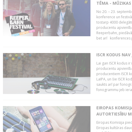
TĒMA - MŪZIKAS 
No 20. – 23. septemb
konference un festiv
tostarp 4000 delegātu 
producentu apvienība
Reeperbahn, piedāvā
bet arī konferences
ISCR KODUS NAV 
Lai gan ISCR kodus ir 
producentu apvienība"
producentiem ISCR ko
LaIPA, un šie ISCR kod
saukts arī par fonog
fonogrammu jeb ierak
EIROPAS KOMISI
AUTORTIESĪBU M
Eiropas Komisija pied
Eiropas kultūras daud