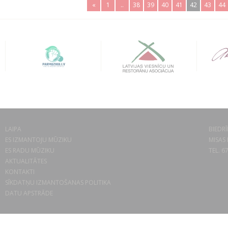
«
1
..
38
39
40
41
42
43
44
LAIPA
BIEDRĪ
ES IZMANTOJU MŪZIKU
MISAS 
ES RADU MŪZIKU
TEL. 6
AKTUALITĀTES
KONTAKTI
SĪKDATŅU IZMANTOŠANAS POLITIKA
DATU APSTRĀDE