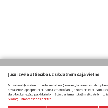
Jūsu izvēle attiecībā uz sīkdatnēm šajā vietnē
Mūsu tīmekļa vietne izmanto sīkdatnes (cookies), lai analizētu datuplūsm
savā ierīcē, apstipriniet sīkdatņu izmantošanu. Ja noraidīsiet sīkdatņu 
darbību. Lai iegūtu papildu informāciju par izmantotajām sīkdatnēm, to 
Sīkdatņu izmantošanas politika
.