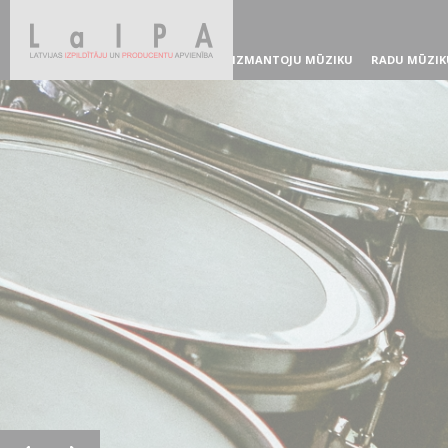
IZMANTOJU MŪZIKU
RADU MŪZIK