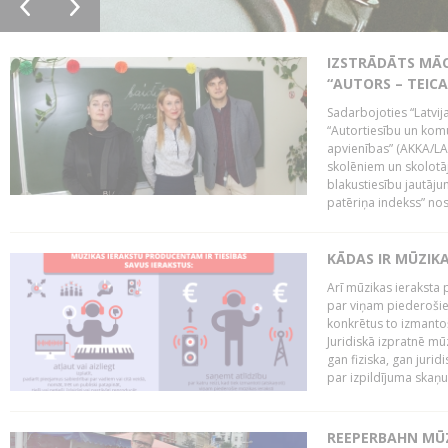
IZSTRĀDĀTS MĀC
“AUTORS – TEIC
Sadarbojoties “Latvij
“Autortiesību un komu
apvienības” (AKKA/LAA
skolēniem un skolotāji
blakustiesību jautāj
patēriņa indekss” nos
KĀDAS IR MŪZIK
Arī mūzikas ieraksta 
par viņam piederošiem
konkrētus to izmanto
Juridiskā izpratnē m
gan fiziska, gan jurid
par izpildījuma skaņu,
REEPERBAHN MŪZ