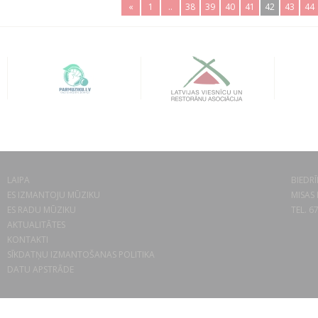
«
1
..
38
39
40
41
42
43
44
LAIPA
BIEDRĪ
ES IZMANTOJU MŪZIKU
MISAS 
ES RADU MŪZIKU
TEL. 6
AKTUALITĀTES
KONTAKTI
SĪKDATŅU IZMANTOŠANAS POLITIKA
DATU APSTRĀDE