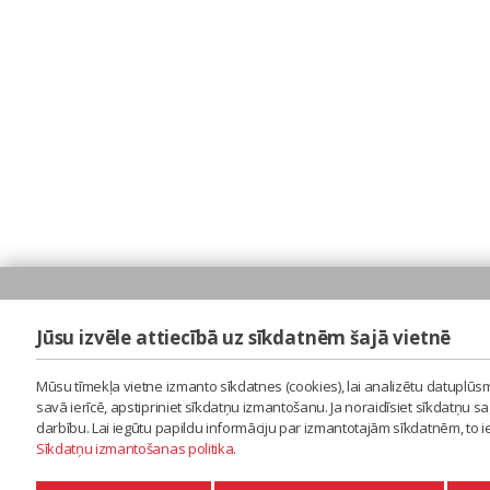
Jūsu izvēle attiecībā uz sīkdatnēm šajā vietnē
Mūsu tīmekļa vietne izmanto sīkdatnes (cookies), lai analizētu datuplūsm
savā ierīcē, apstipriniet sīkdatņu izmantošanu. Ja noraidīsiet sīkdatņu 
darbību. Lai iegūtu papildu informāciju par izmantotajām sīkdatnēm, to 
Sīkdatņu izmantošanas politika
.