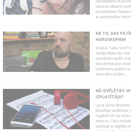
izpildītājiem un pro
vasaras sākumā izpild
prezidentam Žanam Kl
ar autortiesību reform
AR TO, KAS PATĪK
HOROSKOPIEM
Grupas “Laika Suns” m
studijā Mute, kur viņ
paredzētu audio mate
viņa domas par mūzik
uzņēmuma palīdz veid
atmosfēru.[video...
KĀ IZVĒLĒTIES S
IZPLATĪTĀJU?
Lai ar jauno dziesmu 
klausītāju auditoriju,
nogādā CD vai vinilu 
ietvaros. Taču mūsdi
sasniegt ar digitālo m