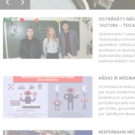
IZSTRĀDĀTS MĀC
“AUTORS – TEIC
Sadarbojoties “Latvij
“Autortiesību un komu
apvienības” (AKKA/LAA
skolēniem un skolotāji
blakustiesību jautāj
patēriņa indekss” nos
KĀDAS IR MŪZIK
Arī mūzikas ieraksta 
par viņam piederošiem
konkrētus to izmanto
Juridiskā izpratnē m
gan fiziska, gan jurid
par izpildījuma skaņu,
REEPERBAHN MŪZ