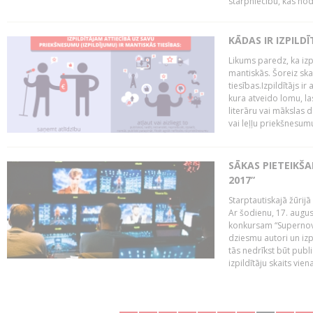
starpniecību, kas nodr
KĀDAS IR IZPILD
Likums paredz, ka izpi
mantiskās. Šoreiz ska
tiesības.Izpildītājs ir
kura atveido lomu, la
literāru vai mākslas 
vai leļļu priekšnesumu. 
SĀKAS PIETEIKŠ
2017”
Starptautiskajā žūrij
Ar šodienu, 17. augus
konkursam “Supernova
dziesmu autori un izp
tās nedrīkst būt publ
izpildītāju skaits vien