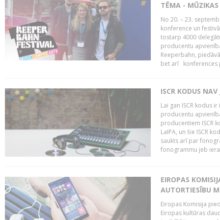
TĒMA - MŪZIKAS 
No 20. – 23. septemb
konference un festiv
tostarp 4000 delegātu 
producentu apvienība
Reeperbahn, piedāvā
bet arī konferences
ISCR KODUS NAV 
Lai gan ISCR kodus ir 
producentu apvienība"
producentiem ISCR ko
LaIPA, un šie ISCR kod
saukts arī par fonog
fonogrammu jeb ierak
EIROPAS KOMISI
AUTORTIESĪBU M
Eiropas Komisija pied
Eiropas kultūras daud