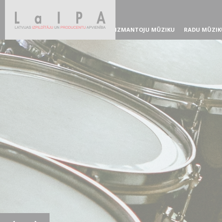
IZMANTOJU MŪZIKU
RADU MŪZIK