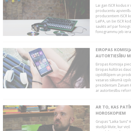
Lai gan ISCR kodus ir 
producentu apvienība"
producentiem ISCR ko
LaIPA, un šie ISCR kod
saukts arī par fonog
fonogrammu jeb ierak
EIROPAS KOMISI
AUTORTIESĪBU M
Eiropas Komisija pied
Eiropas kultūras daud
izpildītājiem un pro
vasaras sākumā izpild
prezidentam Žanam Kl
ar autortiesību reform
AR TO, KAS PATĪK
HOROSKOPIEM
Grupas “Laika Suns” m
studijā Mute, kur viņ