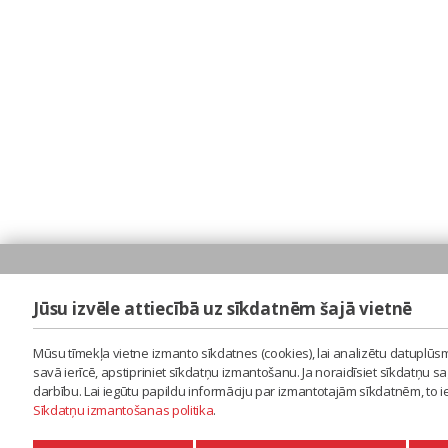
Jūsu izvēle attiecībā uz sīkdatnēm šajā vietnē
Mūsu tīmekļa vietne izmanto sīkdatnes (cookies), lai analizētu datuplūsm
savā ierīcē, apstipriniet sīkdatņu izmantošanu. Ja noraidīsiet sīkdatņu 
darbību. Lai iegūtu papildu informāciju par izmantotajām sīkdatnēm, to 
Sīkdatņu izmantošanas politika
.