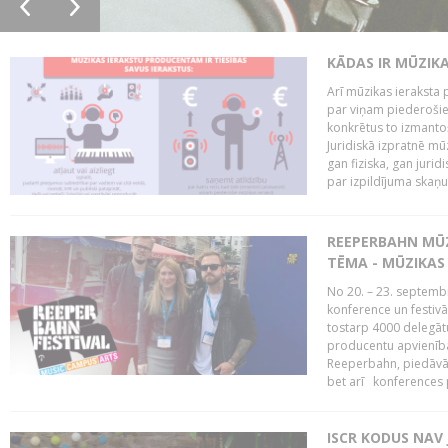
KĀDAS IR MŪZIK
Arī mūzikas ieraksta 
par viņam piederošiem
konkrētus to izmanto
Juridiskā izpratnē m
gan fiziska, gan jurid
par izpildījuma skaņu,
REEPERBAHN MŪZ
TĒMA - MŪZIKAS 
No 20. – 23. septemb
konference un festiv
tostarp 4000 delegātu 
producentu apvienība
Reeperbahn, piedāvā
bet arī konferences
ISCR KODUS NAV 