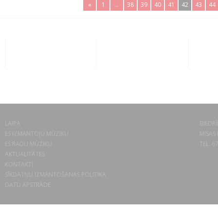
«
1
..
38
39
40
41
42
43
44
LAIPA
BIEDRĪ
ES IZMANTOJU MŪZIKU
MISAS 
ES RADU MŪZIKU
TEL. 6
AKTUALITĀTES
KONTAKTI
SĪKDATŅU IZMANTOŠANAS POLITIKA
DATU APSTRĀDE