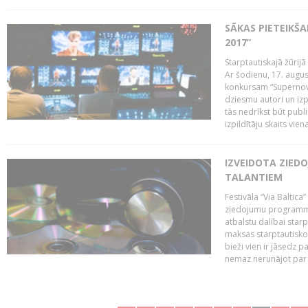
SĀKAS PIETEIKŠ
2017”
Starptautiskajā žūrij
Ar šodienu, 17. augus
konkursam “Supernova
dziesmu autori un izp
tās nedrīkst būt publ
izpildītāju skaits vien
IZVEIDOTA ZIED
TALANTIEM
Festivāla “Via Baltica”
ziedojumu programmu 
atbalstu dalībai sta
maksas starptautisko
bieži vien ir jāsedz 
nemaz nerunājot par 