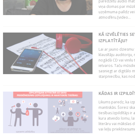
paredzētu audio mate
viņa domas par mūzik
uzņēmuma palīdz veid
atmosfēru.[video...
KĀ IZVĒLĒTIES S
IZPLATĪTĀJU?
Lai ar jauno dziesmu 
klausītāju auditoriju,
nogādā CD vai vinilu 
ietvaros. Taču mūsdi
sasniegt ar digitālo m
starpniecību, kas nodr
KĀDAS IR IZPILD
Likums paredz, ka izpi
mantiskās. Šoreiz ska
tiesības.Izpildītājs ir
kura atveido lomu, la
literāru vai mākslas 
vai leļļu priekšnesumu. 