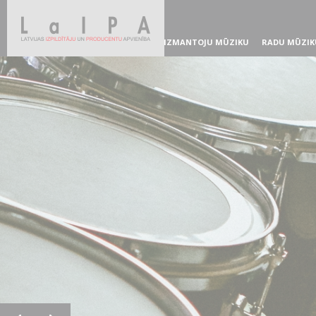
IZMANTOJU MŪZIKU
RADU MŪZIK