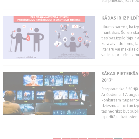
starpniecību, kas nodr
KĀDAS IR IZPILD
Likums paredz, ka izpi
mantiskās. Šoreiz ska
tiesības.Izpildītājs ir
kura atveido lomu, la
literāru vai mākslas 
vai leļļu priekšnesumu. 
SĀKAS PIETEIKŠ
2017”
Starptautiskajā žūrij
Ar šodienu, 17. augus
konkursam “Supernova
dziesmu autori un izp
tās nedrīkst būt publ
izpildītāju skaits vien