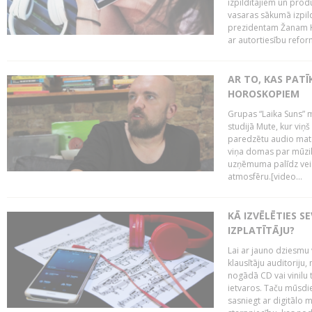
izpildītājiem un pro
vasaras sākumā izpild
prezidentam Žanam Kl
ar autortiesību reform
AR TO, KAS PATĪK
HOROSKOPIEM
Grupas “Laika Suns” m
studijā Mute, kur viņ
paredzētu audio mate
viņa domas par mūzik
uzņēmuma palīdz veid
atmosfēru.[video...
KĀ IZVĒLĒTIES S
IZPLATĪTĀJU?
Lai ar jauno dziesmu 
klausītāju auditoriju,
nogādā CD vai vinilu 
ietvaros. Taču mūsdi
sasniegt ar digitālo m