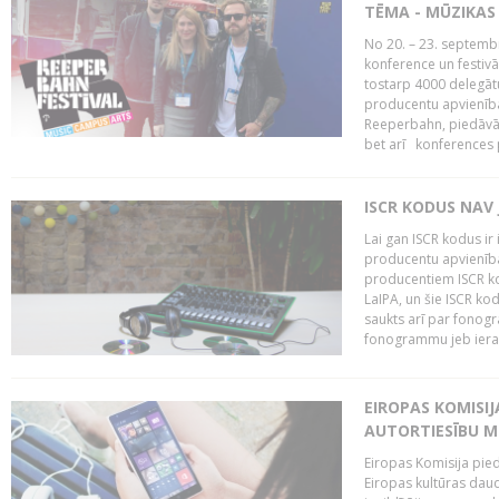
TĒMA - MŪZIKAS 
No 20. – 23. septemb
konference un festiv
tostarp 4000 delegātu 
producentu apvienība
Reeperbahn, piedāvā
bet arī konferences
ISCR KODUS NAV 
Lai gan ISCR kodus ir 
producentu apvienība"
producentiem ISCR ko
LaIPA, un šie ISCR kod
saukts arī par fonog
fonogrammu jeb ierak
EIROPAS KOMISI
AUTORTIESĪBU M
Eiropas Komisija pied
Eiropas kultūras daud