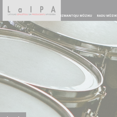
IZMANTOJU MŪZIKU
RADU MŪZIK