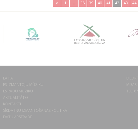
«
1
..
38
39
40
41
42
43
44
LAIPA
BIEDRĪ
ES IZMANTOJU MŪZIKU
MISAS 
ES RADU MŪZIKU
TEL. 6
AKTUALITĀTES
KONTAKTI
SĪKDATŅU IZMANTOŠANAS POLITIKA
DATU APSTRĀDE