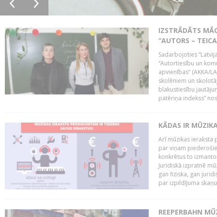
IZSTRĀDĀTS MĀC
“AUTORS – TEIC
Sadarbojoties “Latvij
“Autortiesību un komu
apvienības” (AKKA/LAA
skolēniem un skolotāji
blakustiesību jautāj
patēriņa indekss” nos
KĀDAS IR MŪZIK
Arī mūzikas ieraksta 
par viņam piederošiem
konkrētus to izmanto
Juridiskā izpratnē m
gan fiziska, gan jurid
par izpildījuma skaņu,
REEPERBAHN MŪZ