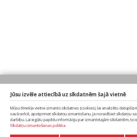
Jūsu izvēle attiecībā uz sīkdatnēm šajā vietnē
Mūsu tīmekļa vietne izmanto sīkdatnes (cookies), lai analizētu datuplūsm
savā ierīcē, apstipriniet sīkdatņu izmantošanu. Ja noraidīsiet sīkdatņu 
darbību. Lai iegūtu papildu informāciju par izmantotajām sīkdatnēm, to 
Sīkdatņu izmantošanas politika
.