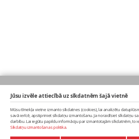
Jūsu izvēle attiecībā uz sīkdatnēm šajā vietnē
Mūsu tīmekļa vietne izmanto sīkdatnes (cookies), lai analizētu datuplūsm
savā ierīcē, apstipriniet sīkdatņu izmantošanu. Ja noraidīsiet sīkdatņu 
darbību. Lai iegūtu papildu informāciju par izmantotajām sīkdatnēm, to 
Sīkdatņu izmantošanas politika
.