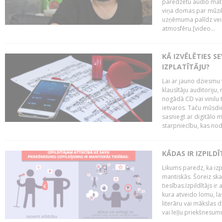
paredzētu audio mate
viņa domas par mūzik
uzņēmuma palīdz veid
atmosfēru.[video...
KĀ IZVĒLĒTIES S
IZPLATĪTĀJU?
Lai ar jauno dziesmu 
klausītāju auditoriju,
nogādā CD vai vinilu 
ietvaros. Taču mūsdi
sasniegt ar digitālo m
starpniecību, kas nodr
KĀDAS IR IZPILD
Likums paredz, ka izpi
mantiskās. Šoreiz ska
tiesības.Izpildītājs ir
kura atveido lomu, la
literāru vai mākslas 
vai leļļu priekšnesumu. 