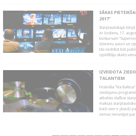
SĀKAS PIETEIKŠ
2017”
Starptautiskajā žūrij
Ar šodienu, 17. augus
konkursam “Supernova
dziesmu autori un izp
tās nedrīkst būt publ
izpildītāju skaits vien
IZVEIDOTA ZIED
TALANTIEM
Festivāla “Via Baltica”
ziedojumu programmu 
atbalstu dalībai sta
maksas starptautisko
bieži vien ir jāsedz 
nemaz nerunājot par 