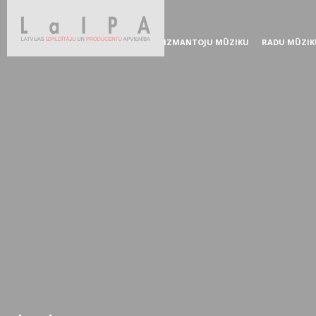
IZMANTOJU MŪZIKU
RADU MŪZIK