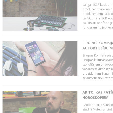
Lai gan ISCR kodus ir 
producentu apvienība"
producentiem ISCR ko
LaIPA, un šie ISCR kod
saukts arī par fonog
fonogrammu jeb ierak
EIROPAS KOMISI
AUTORTIESĪBU M
Eiropas Komisija pied
Eiropas kultūras daud
izpildītājiem un pro
vasaras sākumā izpild
prezidentam Žanam Kl
ar autortiesību reform
AR TO, KAS PATĪK
HOROSKOPIEM
Grupas “Laika Suns” m
studijā Mute, kur viņ