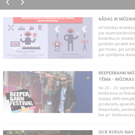
KĀDAS IR MŪZIK
Arī mūzikas ieraksta 
par viņam piederošiem
konkrētus to izmanto
Juridiskā izpratnē m
gan fiziska, gan jurid
par izpildījuma skaņu,
REEPERBAHN MŪZ
TĒMA - MŪZIKAS 
No 20. – 23. septemb
konference un festiv
tostarp 4000 delegātu 
producentu apvienība
Reeperbahn, piedāvā
bet arī konferences
ISCR KODUS NAV 