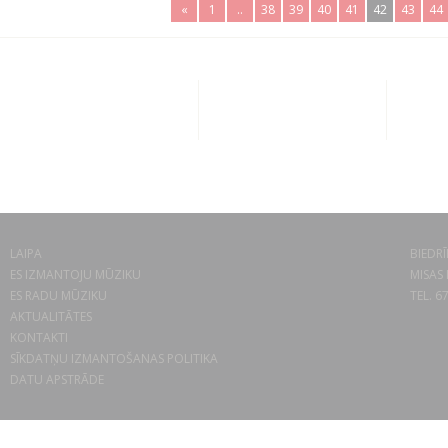
«
1
..
38
39
40
41
42
43
44
LAIPA
BIEDRĪ
ES IZMANTOJU MŪZIKU
MISAS 
ES RADU MŪZIKU
TEL. 6
AKTUALITĀTES
KONTAKTI
SĪKDATŅU IZMANTOŠANAS POLITIKA
DATU APSTRĀDE