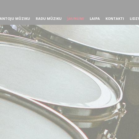
ANTOJU MŪZIKU
RADU MŪZIKU
JAUNUMI
LAIPA
KONTAKTI
LIDZ