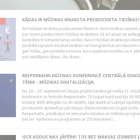
KĀDAS IR MŪZIKAS IERAKSTA PRODUCENTA TIESĪBAS?
Arī mūzikas ieraksta producentam likums ir devis tiesības saņemt a
par viņam piederošiem mūzikas ierakstiem, kā arī atļaut vai aizlieg
konkrētus to izmantošanas veidus. Kas ir mūzikas ieraksta produc
Juridiskā izpratnē mūzikas ieraksta vai fonogrammas producents v
gan fiziska, gan juridiska persona, kura uzņemas iniciatīvu un ir atb
par izpildījuma skaņu, citu skaņu...
REEPERBAHN MŪZIKAS KONFERENCĒ CENTRĀLĀ DISKU
TĒMA - MŪZIKAS DIGITALIZĀCIJA
No 20. – 23. septembrim Vācijas pilsētā Hamburgā notika 11. mūzi
konference un festivāls Reeperbahn. Tā šogad kopā pulcēja 38 000
tostarp 4000 delegātu no 40 valstīm, tajā skaitā arī Latvijas Izpildīt
producentu apvienības pārstāvjus. Kādas tendences šogad izcēla
Reeperbahn, piedāvājot ne vien plašu mūzikas un mākslas progr
bet arī konferences programmu ar 250 tematiem?...
ISCR KODUS NAV JĀPĒRK! TOS BEZ MAKSAS IZSNIEDZ 