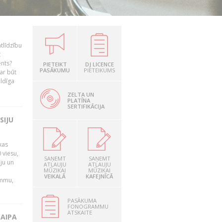
tlīdzību
t
ents?
PIETEIKT
DJ LICENCE
PASĀKUMU
PIETEIKUMS
ar būt
ildīga
ZELTA UN
PLATĪNA
SERTIFIKĀCIJA
SIJU
kas
 viesu,
SAŅEMT
SAŅEMT
āju un
ATĻAUJU
ATĻAUJU
MŪZIKAI
MŪZIKAI
VEIKALĀ
KAFEJNĪCĀ
ammu,
PASĀKUMA
FONOGRAMMU
ATSKAITE
LAIPA