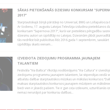
SĀKAS PIETEIKŠANĀS DZIESMU KONKURSAM “SUPERN
2017”
Starptautiskajā žūrijā pārstāvji no Universal, BMG un Lollapalooza B
Ar šodienu, 17. augustu Latvijas Televīzija izsludina pieteikšanos 
konkursam “Supernova 2017”, kurā var pieteikties pilngadību sasni
dziesmu autori un izpildītāji no Latvijas. Dziesmām jābūt jaunradī
tās nedrīkst būt publicētas līdz 2016.gada 1.septembrim, savukārt
izpildītāju skaits vienam...
IZVEIDOTA ZIEDOJUMU PROGRAMMA JAUNAJIEM
TALANTIEM
Festivāla “Via Baltica” rīkotājs nodibinājums “Via Cultura” ir izveidoj
ziedojumu programmu jaunajiem talantiem, lai stipendijas veidā s
atbalstu dalībai starptautiskos mūzikas un mākslas konkursos.“Dal
maksas starptautiskos konkursos jaunajiem mūziķiem un mākslini
bieži vien ir jāsedz pašiem. Tie ir gan ceļa izdevumi, uzturēšanās i
nemaz nerunājot par konkursu dalības...