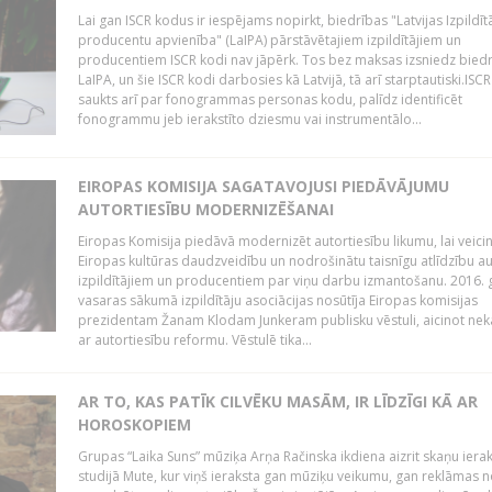
Lai gan ISCR kodus ir iespējams nopirkt, biedrības "Latvijas Izpildīt
producentu apvienība" (LaIPA) pārstāvētajiem izpildītājiem un
producentiem ISCR kodi nav jāpērk. Tos bez maksas izsniedz bied
LaIPA, un šie ISCR kodi darbosies kā Latvijā, tā arī starptautiski.ISC
saukts arī par fonogrammas personas kodu, palīdz identificēt
fonogrammu jeb ierakstīto dziesmu vai instrumentālo...
EIROPAS KOMISIJA SAGATAVOJUSI PIEDĀVĀJUMU
AUTORTIESĪBU MODERNIZĒŠANAI
Eiropas Komisija piedāvā modernizēt autortiesību likumu, lai veici
Eiropas kultūras daudzveidību un nodrošinātu taisnīgu atlīdzību a
izpildītājiem un producentiem par viņu darbu izmantošanu. 2016.
vasaras sākumā izpildītāju asociācijas nosūtīja Eiropas komisijas
prezidentam Žanam Klodam Junkeram publisku vēstuli, aicinot nek
ar autortiesību reformu. Vēstulē tika...
AR TO, KAS PATĪK CILVĒKU MASĀM, IR LĪDZĪGI KĀ AR
HOROSKOPIEM
Grupas “Laika Suns” mūziķa Arņa Račinska ikdiena aizrit skaņu iera
studijā Mute, kur viņš ieraksta gan mūziķu veikumu, gan reklāmas 