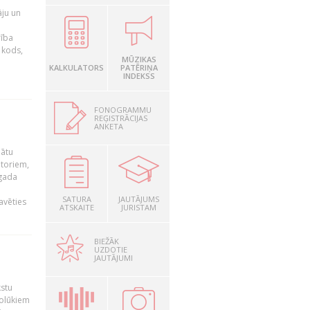
āju un
rība
R kods,
MŪZIKAS
KALKULATORS
PATĒRIŅA
INDEKSS
FONOGRAMMU
REĢISTRĀCIJAS
ANKETA
nātu
utoriem,
 gada
SATURA
JAUTĀJUMS
avēties
ATSKAITE
JURISTAM
BIEŽĀK
UZDOTIE
JAUTĀJUMI
kstu
nolūkiem