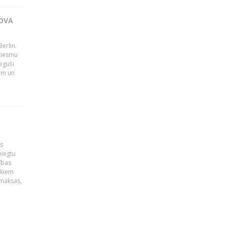
OVA
erlin.
dziesmu
eguši
tām un
is
niegtu
ības
ekiem
zmaksas,