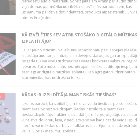
paredzētu audio materiālu. Šoreiz jautājām Arnim par audio zīmol
viņa domas par mūziku un cilvēku klausīšanās paradumiem, kas
uzņēmuma palīdz veidot indentitāti, produktu atpazīstamību un vi
atmosfēru.[video...
KĀ IZVĒLĒTIES SEV ATBILSTOŠĀKO DIGITĀLO MŪZIKA
IZPLATĪTĀJU?
Lai ar jauno dziesmu vai albumu iepazīstinātu pēc iespējas plašāk
klausītāju auditoriju, mūziķi un izdevēji sadarbojas gan ar izplatītāj
nogādā CD vai vinilu tirdzniecības vietās konkrētas valsts vai reģio
ietvaros. Taču mūsdienās neizmērojami lielāku auditoriju iespējam
sasniegt ar digitālo mūzikas izplatītāju jeb agregatoru/distributoru
starpniecību, kas nodrošina to, ka...
KĀDAS IR IZPILDĪTĀJA MANTISKĀS TIESĪBAS?
Likums paredz, ka izpildītājiem ir divu veidu tiesības: personiskās 
mantiskās. Šoreiz skaidrojam, kādas ir izpildītāja mantiskās
tiesības.Izpildītājs ir aktieris, dziedātājs, mūziķis, dejotājs vai cita 
kura atveido lomu, lasa, dzied, atskaņo vai kādā citādā veidā izpil
literāru vai mākslas darbu vai folkloras sacerējumu, sniedz estrāde
vai leļļu priekšnesumu. Izpildītāji...