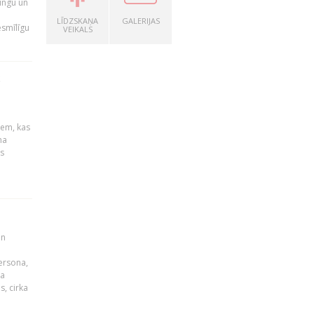
ingu un
LĪDZSKAŅA
GALERIJAS
esmīlīgu
VEIKALS
S
u
iem, kas
na
s
un
persona,
da
s, cirka