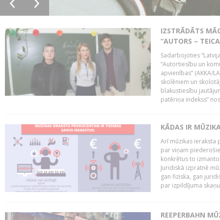
IZSTRĀDĀTS MĀC
“AUTORS – TEIC
Sadarbojoties “Latvij
“Autortiesību un komu
apvienības” (AKKA/LAA
skolēniem un skolotāji
blakustiesību jautāj
patēriņa indekss” nos
KĀDAS IR MŪZIK
Arī mūzikas ieraksta 
par viņam piederošiem
konkrētus to izmanto
Juridiskā izpratnē m
gan fiziska, gan jurid
par izpildījuma skaņu,
REEPERBAHN MŪZ