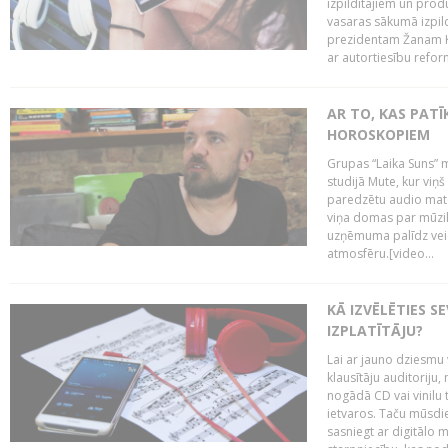
izpildītājiem un pro
vasaras sākumā izpild
prezidentam Žanam Kl
ar autortiesību reform
AR TO, KAS PATĪK
HOROSKOPIEM
Grupas “Laika Suns” m
studijā Mute, kur viņ
paredzētu audio mate
viņa domas par mūzik
uzņēmuma palīdz veid
atmosfēru.[video...
KĀ IZVĒLĒTIES S
IZPLATĪTĀJU?
Lai ar jauno dziesmu 
klausītāju auditoriju,
nogādā CD vai vinilu 
ietvaros. Taču mūsdi
sasniegt ar digitālo m