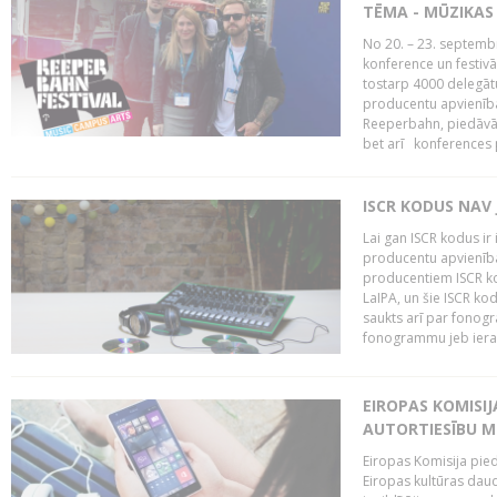
TĒMA - MŪZIKAS 
No 20. – 23. septemb
konference un festiv
tostarp 4000 delegātu 
producentu apvienība
Reeperbahn, piedāvā
bet arī konferences
ISCR KODUS NAV 
Lai gan ISCR kodus ir 
producentu apvienība"
producentiem ISCR ko
LaIPA, un šie ISCR kod
saukts arī par fonog
fonogrammu jeb ierak
EIROPAS KOMISI
AUTORTIESĪBU M
Eiropas Komisija pied
Eiropas kultūras daud