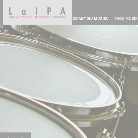
IZMANTOJU MŪZIKU
RADU MŪZIK