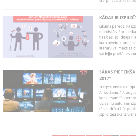
starpniecību, kas nodr
KĀDAS IR IZPILD
Likums paredz, ka izpi
mantiskās. Šoreiz ska
tiesības.Izpildītājs ir
kura atveido lomu, la
literāru vai mākslas 
vai leļļu priekšnesumu. 
SĀKAS PIETEIKŠ
2017”
Starptautiskajā žūrij
Ar šodienu, 17. augus
konkursam “Supernova
dziesmu autori un izp
tās nedrīkst būt publ
izpildītāju skaits vien