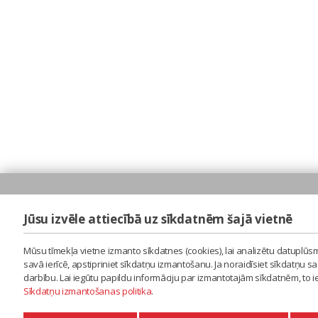
Jūsu izvēle attiecībā uz sīkdatnēm šajā vietnē
Mūsu tīmekļa vietne izmanto sīkdatnes (cookies), lai analizētu datuplūsm
savā ierīcē, apstipriniet sīkdatņu izmantošanu. Ja noraidīsiet sīkdatņu 
darbību. Lai iegūtu papildu informāciju par izmantotajām sīkdatnēm, to 
Sīkdatņu izmantošanas politika
.