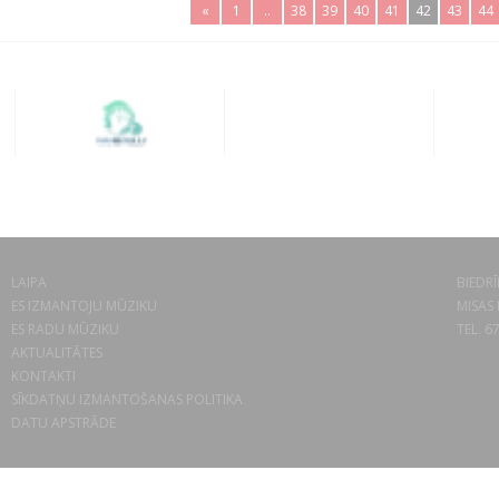
«
1
..
38
39
40
41
42
43
44
LAIPA
BIEDRĪ
ES IZMANTOJU MŪZIKU
MISAS 
ES RADU MŪZIKU
TEL. 6
AKTUALITĀTES
KONTAKTI
SĪKDATŅU IZMANTOŠANAS POLITIKA
DATU APSTRĀDE