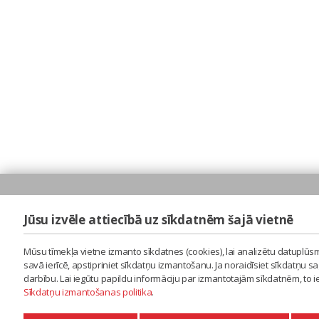
Jūsu izvēle attiecībā uz sīkdatnēm šajā vietnē
Mūsu tīmekļa vietne izmanto sīkdatnes (cookies), lai analizētu datuplūsm
savā ierīcē, apstipriniet sīkdatņu izmantošanu. Ja noraidīsiet sīkdatņu 
darbību. Lai iegūtu papildu informāciju par izmantotajām sīkdatnēm, to 
Sīkdatņu izmantošanas politika
.