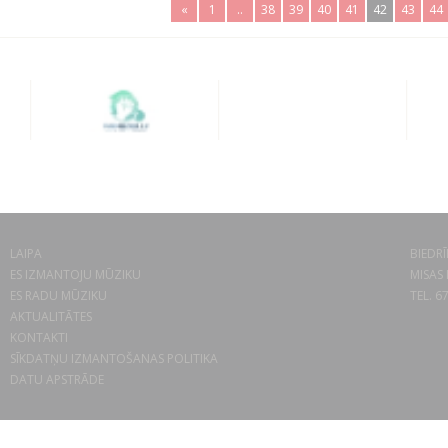
«
1
..
38
39
40
41
42
43
44
LAIPA
BIEDRĪ
ES IZMANTOJU MŪZIKU
MISAS 
ES RADU MŪZIKU
TEL. 6
AKTUALITĀTES
KONTAKTI
SĪKDATŅU IZMANTOŠANAS POLITIKA
DATU APSTRĀDE