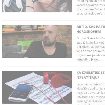
izpildītājiem un pro
vasaras sākumā izpild
prezidentam Žanam Kl
ar autortiesību reform
AR TO, KAS PATĪK
HOROSKOPIEM
Grupas “Laika Suns” m
studijā Mute, kur viņ
paredzētu audio mate
viņa domas par mūzik
uzņēmuma palīdz veid
atmosfēru.[video...
KĀ IZVĒLĒTIES S
IZPLATĪTĀJU?
Lai ar jauno dziesmu 
klausītāju auditoriju,
nogādā CD vai vinilu 
ietvaros. Taču mūsdi
sasniegt ar digitālo m