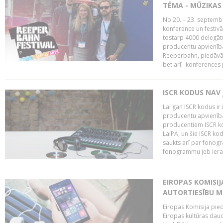
TĒMA - MŪZIKAS 
No 20. – 23. septemb
konference un festiv
tostarp 4000 delegātu 
producentu apvienība
Reeperbahn, piedāvā
bet arī konferences
ISCR KODUS NAV 
Lai gan ISCR kodus ir 
producentu apvienība"
producentiem ISCR ko
LaIPA, un šie ISCR kod
saukts arī par fonog
fonogrammu jeb ierak
EIROPAS KOMISI
AUTORTIESĪBU M
Eiropas Komisija pied
Eiropas kultūras daud