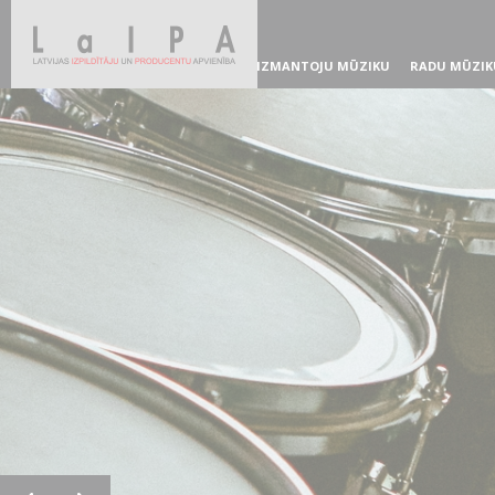
IZMANTOJU MŪZIKU
RADU MŪZIK