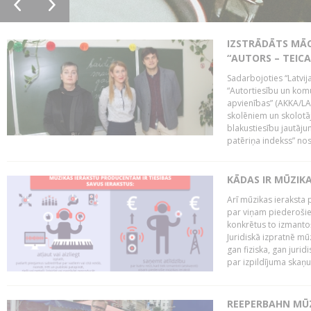
IZSTRĀDĀTS MĀC
“AUTORS – TEIC
Sadarbojoties “Latvij
“Autortiesību un komu
apvienības” (AKKA/LAA
skolēniem un skolotāji
blakustiesību jautāj
patēriņa indekss” nos
KĀDAS IR MŪZIK
Arī mūzikas ieraksta 
par viņam piederošiem
konkrētus to izmanto
Juridiskā izpratnē m
gan fiziska, gan jurid
par izpildījuma skaņu,
REEPERBAHN MŪZ