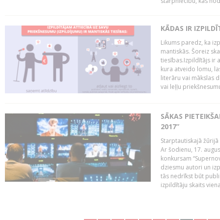
starpniecību, kas nodr
KĀDAS IR IZPILD
Likums paredz, ka izpi
mantiskās. Šoreiz ska
tiesības.Izpildītājs ir
kura atveido lomu, la
literāru vai mākslas 
vai leļļu priekšnesumu. 
SĀKAS PIETEIKŠ
2017”
Starptautiskajā žūrij
Ar šodienu, 17. augus
konkursam “Supernova
dziesmu autori un izp
tās nedrīkst būt publ
izpildītāju skaits vien