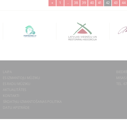
«
1
..
38
39
40
41
42
43
44
LAIPA
BIEDRĪ
ES IZMANTOJU MŪZIKU
MISAS 
ES RADU MŪZIKU
TEL. 6
AKTUALITĀTES
KONTAKTI
SĪKDATŅU IZMANTOŠANAS POLITIKA
DATU APSTRĀDE