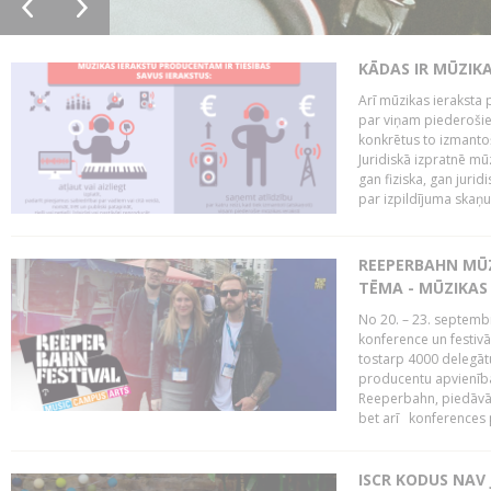
KĀDAS IR MŪZIK
Arī mūzikas ieraksta 
par viņam piederošiem
konkrētus to izmanto
Juridiskā izpratnē m
gan fiziska, gan jurid
par izpildījuma skaņu,
REEPERBAHN MŪZ
TĒMA - MŪZIKAS 
No 20. – 23. septemb
konference un festiv
tostarp 4000 delegātu 
producentu apvienība
Reeperbahn, piedāvā
bet arī konferences
ISCR KODUS NAV 