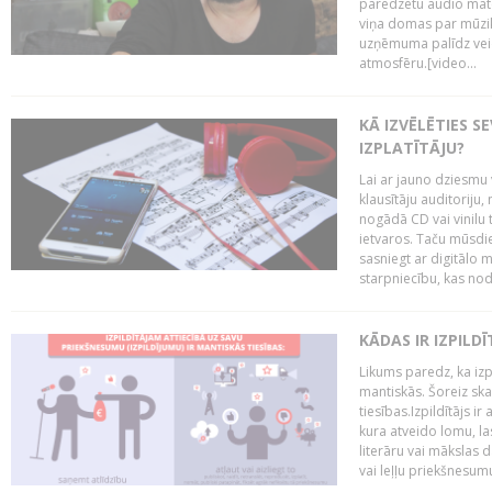
paredzētu audio mate
viņa domas par mūzik
uzņēmuma palīdz veid
atmosfēru.[video...
KĀ IZVĒLĒTIES S
IZPLATĪTĀJU?
Lai ar jauno dziesmu 
klausītāju auditoriju,
nogādā CD vai vinilu 
ietvaros. Taču mūsdi
sasniegt ar digitālo m
starpniecību, kas nodr
KĀDAS IR IZPILD
Likums paredz, ka izpi
mantiskās. Šoreiz ska
tiesības.Izpildītājs ir
kura atveido lomu, la
literāru vai mākslas 
vai leļļu priekšnesumu. 