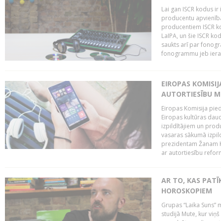
Lai gan ISCR kodus ir 
producentu apvienība"
producentiem ISCR ko
LaIPA, un šie ISCR kod
saukts arī par fonog
fonogrammu jeb ierak
EIROPAS KOMISI
AUTORTIESĪBU M
Eiropas Komisija pied
Eiropas kultūras daud
izpildītājiem un pro
vasaras sākumā izpild
prezidentam Žanam Kl
ar autortiesību reform
AR TO, KAS PATĪK
HOROSKOPIEM
Grupas “Laika Suns” m
studijā Mute, kur viņ