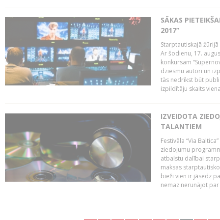
SĀKAS PIETEIKŠ
2017”
Starptautiskajā žūrij
Ar šodienu, 17. augus
konkursam “Supernova
dziesmu autori un izp
tās nedrīkst būt publ
izpildītāju skaits vien
IZVEIDOTA ZIED
TALANTIEM
Festivāla “Via Baltica”
ziedojumu programmu 
atbalstu dalībai sta
maksas starptautisko
bieži vien ir jāsedz 
nemaz nerunājot par 