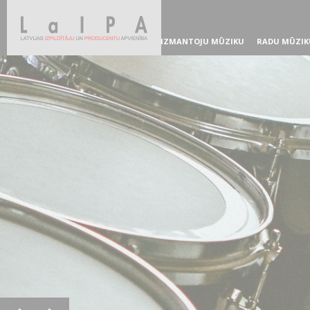
IZMANTOJU MŪZIKU
RADU MŪZIK