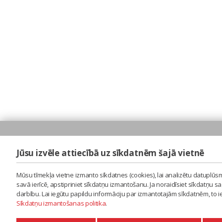
Jūsu izvēle attiecībā uz sīkdatnēm šajā vietnē
Mūsu tīmekļa vietne izmanto sīkdatnes (cookies), lai analizētu datuplūsm
savā ierīcē, apstipriniet sīkdatņu izmantošanu. Ja noraidīsiet sīkdatņu 
darbību. Lai iegūtu papildu informāciju par izmantotajām sīkdatnēm, to 
Sīkdatņu izmantošanas politika
.