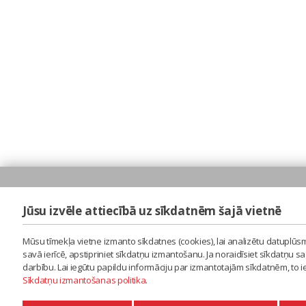
Jūsu izvēle attiecībā uz sīkdatnēm šajā vietnē
Mūsu tīmekļa vietne izmanto sīkdatnes (cookies), lai analizētu datuplūsm
savā ierīcē, apstipriniet sīkdatņu izmantošanu. Ja noraidīsiet sīkdatņu 
darbību. Lai iegūtu papildu informāciju par izmantotajām sīkdatnēm, to 
Sīkdatņu izmantošanas politika
.