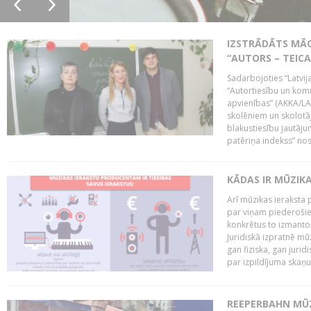
IZSTRĀDĀTS MĀC
“AUTORS – TEIC
Sadarbojoties “Latvij
“Autortiesību un komu
apvienības” (AKKA/LAA
skolēniem un skolotāji
blakustiesību jautāj
patēriņa indekss” nos
KĀDAS IR MŪZIK
Arī mūzikas ieraksta 
par viņam piederošiem
konkrētus to izmanto
Juridiskā izpratnē m
gan fiziska, gan jurid
par izpildījuma skaņu,
REEPERBAHN MŪZ