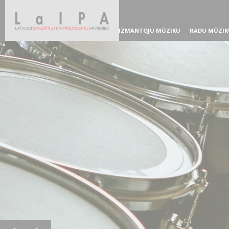
IZMANTOJU MŪZIKU
RADU MŪZIK