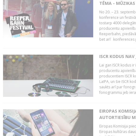
TĒMA - MŪZIKAS 
No 20. – 23. septemb
konference un festiv
tostarp 4000 delegātu 
producentu apvienība
Reeperbahn, piedāvā
bet arī konferences
ISCR KODUS NAV 
Lai gan ISCR kodus ir 
producentu apvienība"
producentiem ISCR ko
LaIPA, un šie ISCR kod
saukts arī par fonog
fonogrammu jeb ierak
EIROPAS KOMISI
AUTORTIESĪBU M
Eiropas Komisija pied
Eiropas kultūras daud