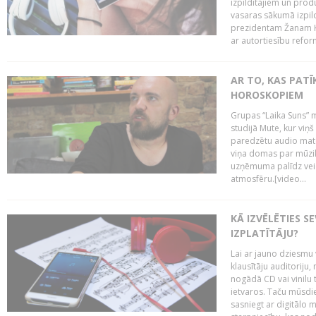
izpildītājiem un pro
vasaras sākumā izpild
prezidentam Žanam Kl
ar autortiesību reform
AR TO, KAS PATĪK
HOROSKOPIEM
Grupas “Laika Suns” m
studijā Mute, kur viņ
paredzētu audio mate
viņa domas par mūzik
uzņēmuma palīdz veid
atmosfēru.[video...
KĀ IZVĒLĒTIES S
IZPLATĪTĀJU?
Lai ar jauno dziesmu 
klausītāju auditoriju,
nogādā CD vai vinilu 
ietvaros. Taču mūsdi
sasniegt ar digitālo m