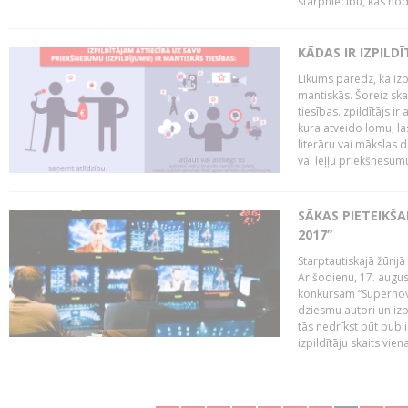
starpniecību, kas nodr
KĀDAS IR IZPILD
Likums paredz, ka izpi
mantiskās. Šoreiz ska
tiesības.Izpildītājs ir
kura atveido lomu, la
literāru vai mākslas 
vai leļļu priekšnesumu. 
SĀKAS PIETEIKŠ
2017”
Starptautiskajā žūrij
Ar šodienu, 17. augus
konkursam “Supernova
dziesmu autori un izp
tās nedrīkst būt publ
izpildītāju skaits vien