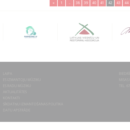
«
1
..
38
39
40
41
42
43
44
LAIPA
BIEDRĪ
ES IZMANTOJU MŪZIKU
MISAS 
ES RADU MŪZIKU
TEL. 6
AKTUALITĀTES
KONTAKTI
SĪKDATŅU IZMANTOŠANAS POLITIKA
DATU APSTRĀDE