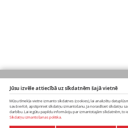
Jūsu izvēle attiecībā uz sīkdatnēm šajā vietnē
Mūsu tīmekļa vietne izmanto sīkdatnes (cookies), lai analizētu datuplūsm
savā ierīcē, apstipriniet sīkdatņu izmantošanu. Ja noraidīsiet sīkdatņu 
darbību. Lai iegūtu papildu informāciju par izmantotajām sīkdatnēm, to 
Sīkdatņu izmantošanas politika
.