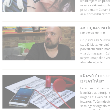
izpildītājiem un pro
vasaras sākumā izpild
prezidentam Žanam Kl
ar autortiesību reform
AR TO, KAS PATĪK
HOROSKOPIEM
Grupas “Laika Suns” m
studijā Mute, kur viņ
paredzētu audio mate
viņa domas par mūzik
uzņēmuma palīdz veid
atmosfēru.[video...
KĀ IZVĒLĒTIES S
IZPLATĪTĀJU?
Lai ar jauno dziesmu 
klausītāju auditoriju,
nogādā CD vai vinilu 
ietvaros. Taču mūsdi
sasniegt ar digitālo m