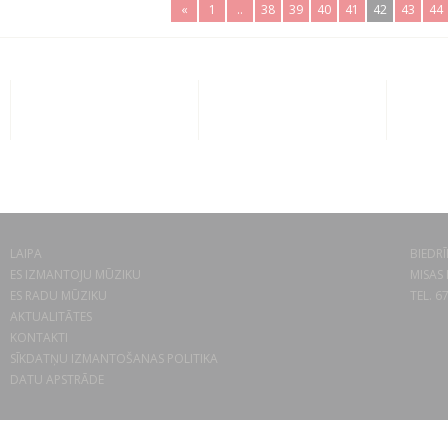
«
1
..
38
39
40
41
42
43
44
LAIPA
BIEDRĪ
ES IZMANTOJU MŪZIKU
MISAS 
ES RADU MŪZIKU
TEL. 6
AKTUALITĀTES
KONTAKTI
SĪKDATŅU IZMANTOŠANAS POLITIKA
DATU APSTRĀDE