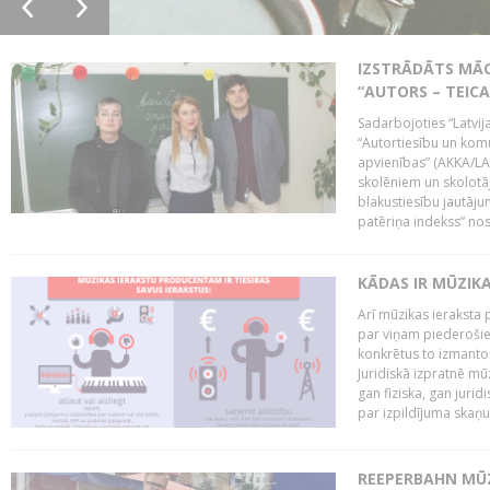
IZSTRĀDĀTS MĀC
“AUTORS – TEIC
Sadarbojoties “Latvij
“Autortiesību un komu
apvienības” (AKKA/LAA
skolēniem un skolotāji
blakustiesību jautāj
patēriņa indekss” nos
KĀDAS IR MŪZIK
Arī mūzikas ieraksta 
par viņam piederošiem
konkrētus to izmanto
Juridiskā izpratnē m
gan fiziska, gan jurid
par izpildījuma skaņu,
REEPERBAHN MŪZ