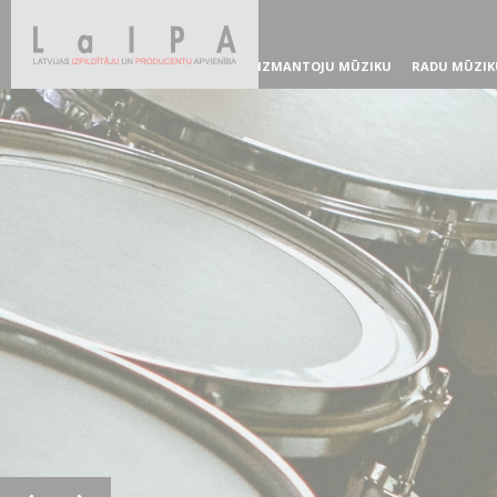
IZMANTOJU MŪZIKU
RADU MŪZIK