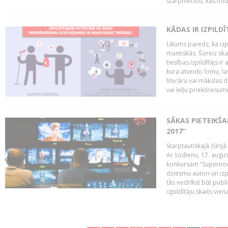
starpniecību, kas nodr
KĀDAS IR IZPILD
Likums paredz, ka izpi
mantiskās. Šoreiz ska
tiesības.Izpildītājs ir
kura atveido lomu, la
literāru vai mākslas 
vai leļļu priekšnesumu. 
SĀKAS PIETEIKŠ
2017”
Starptautiskajā žūrij
Ar šodienu, 17. augus
konkursam “Supernova
dziesmu autori un izp
tās nedrīkst būt publ
izpildītāju skaits vien