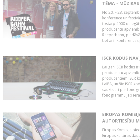
TĒMA - MŪZIKAS 
No 20. – 23. septemb
konference un festiv
tostarp 4000 delegātu 
producentu apvienība
Reeperbahn, piedāvā
bet arī konferences
ISCR KODUS NAV 
Lai gan ISCR kodus ir 
producentu apvienība"
producentiem ISCR ko
LaIPA, un šie ISCR kod
saukts arī par fonog
fonogrammu jeb ierak
EIROPAS KOMISI
AUTORTIESĪBU M
Eiropas Komisija pied
Eiropas kultūras daud