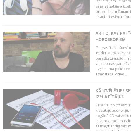
izpildītājiem un pro
vasaras sākumā izpild
prezidentam Žanam Kl
ar autortiesību reform
AR TO, KAS PATĪK
HOROSKOPIEM
Grupas “Laika Suns” m
studijā Mute, kur viņ
paredzētu audio mate
viņa domas par mūzik
uzņēmuma palīdz veid
atmosfēru.[video...
KĀ IZVĒLĒTIES S
IZPLATĪTĀJU?
Lai ar jauno dziesmu 
klausītāju auditoriju,
nogādā CD vai vinilu 
ietvaros. Taču mūsdi
sasniegt ar digitālo m