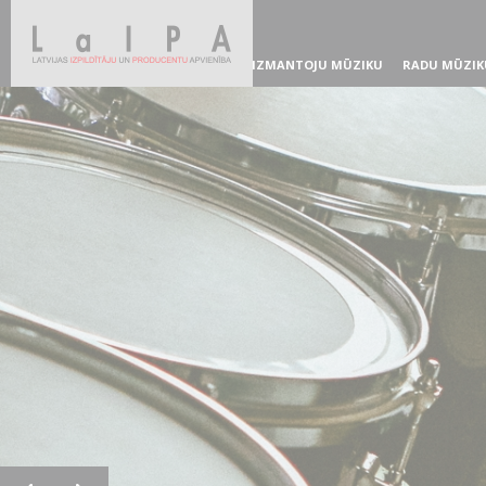
IZMANTOJU MŪZIKU
RADU MŪZIK