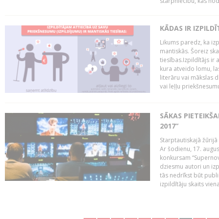
starpniecību, kas nodr
KĀDAS IR IZPILD
Likums paredz, ka izpi
mantiskās. Šoreiz ska
tiesības.Izpildītājs ir
kura atveido lomu, la
literāru vai mākslas 
vai leļļu priekšnesumu. 
SĀKAS PIETEIKŠ
2017”
Starptautiskajā žūrij
Ar šodienu, 17. augus
konkursam “Supernova
dziesmu autori un izp
tās nedrīkst būt publ
izpildītāju skaits vien