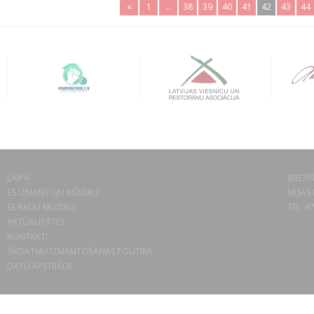
«
1
..
38
39
40
41
42
43
44
LAIPA
BIEDRĪ
ES IZMANTOJU MŪZIKU
MISAS 
ES RADU MŪZIKU
TEL. 6
AKTUALITĀTES
KONTAKTI
SĪKDATŅU IZMANTOŠANAS POLITIKA
DATU APSTRĀDE