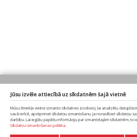
Jūsu izvēle attiecībā uz sīkdatnēm šajā vietnē
Mūsu tīmekļa vietne izmanto sīkdatnes (cookies), lai analizētu datuplūsm
savā ierīcē, apstipriniet sīkdatņu izmantošanu. Ja noraidīsiet sīkdatņu 
darbību. Lai iegūtu papildu informāciju par izmantotajām sīkdatnēm, to 
Sīkdatņu izmantošanas politika
.