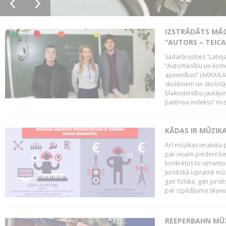
IZSTRĀDĀTS MĀC
“AUTORS – TEIC
Sadarbojoties “Latvij
“Autortiesību un komu
apvienības” (AKKA/LAA
skolēniem un skolotāji
blakustiesību jautāj
patēriņa indekss” nos
KĀDAS IR MŪZIK
Arī mūzikas ieraksta 
par viņam piederošiem
konkrētus to izmanto
Juridiskā izpratnē m
gan fiziska, gan jurid
par izpildījuma skaņu,
REEPERBAHN MŪZ