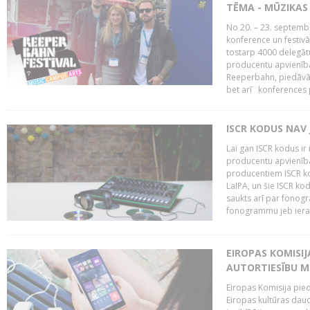
TĒMA - MŪZIKAS 
No 20. – 23. septemb
konference un festiv
tostarp 4000 delegātu 
producentu apvienība
Reeperbahn, piedāvā
bet arī konferences
ISCR KODUS NAV 
Lai gan ISCR kodus ir 
producentu apvienība"
producentiem ISCR ko
LaIPA, un šie ISCR kod
saukts arī par fonog
fonogrammu jeb ierak
EIROPAS KOMISI
AUTORTIESĪBU M
Eiropas Komisija pied
Eiropas kultūras daud