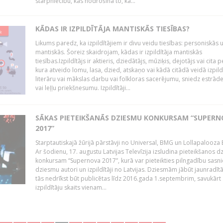
starpniecību, kas nodrošina to, ka...
KĀDAS IR IZPILDĪTĀJA MANTISKĀS TIESĪBAS?
Likums paredz, ka izpildītājiem ir divu veidu tiesības: personiskās 
mantiskās. Šoreiz skaidrojam, kādas ir izpildītāja mantiskās
tiesības.Izpildītājs ir aktieris, dziedātājs, mūziķis, dejotājs vai cita 
kura atveido lomu, lasa, dzied, atskaņo vai kādā citādā veidā izpil
literāru vai mākslas darbu vai folkloras sacerējumu, sniedz estrāde
vai leļļu priekšnesumu. Izpildītāji...
SĀKAS PIETEIKŠANĀS DZIESMU KONKURSAM “SUPERN
2017”
Starptautiskajā žūrijā pārstāvji no Universal, BMG un Lollapalooza B
Ar šodienu, 17. augustu Latvijas Televīzija izsludina pieteikšanos 
konkursam “Supernova 2017”, kurā var pieteikties pilngadību sasni
dziesmu autori un izpildītāji no Latvijas. Dziesmām jābūt jaunradī
tās nedrīkst būt publicētas līdz 2016.gada 1.septembrim, savukārt
izpildītāju skaits vienam...