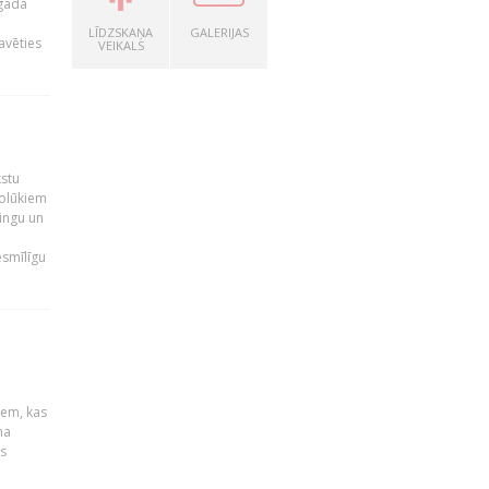
 gada
LĪDZSKAŅA
GALERIJAS
avēties
VEIKALS
kstu
nolūkiem
ingu un
esmīlīgu
S
u
iem, kas
na
s