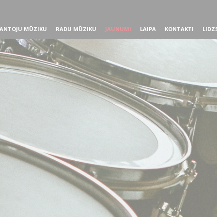
ANTOJU MŪZIKU
RADU MŪZIKU
JAUNUMI
LAIPA
KONTAKTI
LIDZ