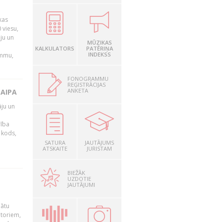
kas
 viesu,
āju un
MŪZIKAS
KALKULATORS
PATĒRIŅA
INDEKSS
ammu,
FONOGRAMMU
REĢISTRĀCIJAS
ANKETA
LAIPA
āju un
rība
R kods,
SATURA
JAUTĀJUMS
ATSKAITE
JURISTAM
BIEŽĀK
UZDOTIE
JAUTĀJUMI
nātu
utoriem,