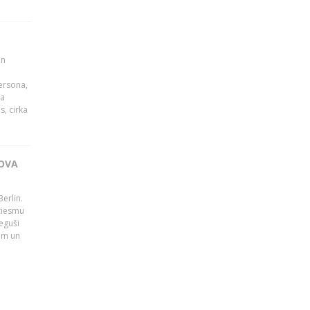
un
persona,
da
s, cirka
OVA
erlin.
dziesmu
eguši
tām un