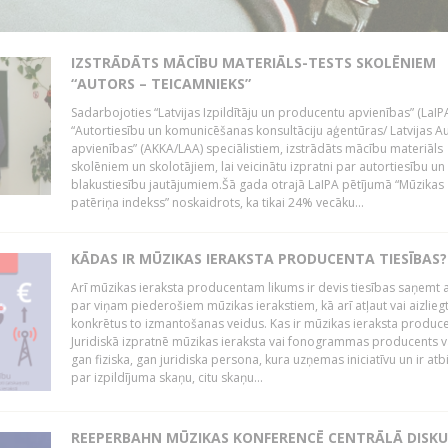
IZSTRĀDĀTS MĀCĪBU MATERIĀLS-TESTS SKOLĒNIEM
“AUTORS – TEICAMNIEKS”
Sadarbojoties “Latvijas Izpildītāju un producentu apvienības” (LaIP
“Autortiesību un komunicēšanas konsultāciju aģentūras/ Latvijas A
apvienības” (AKKA/LAA) speciālistiem, izstrādāts mācību materiāls
skolēniem un skolotājiem, lai veicinātu izpratni par autortiesību un
blakustiesību jautājumiem.Šā gada otrajā LaIPA pētījumā “Mūzikas
patēriņa indekss” noskaidrots, ka tikai 24% vecāku...
KĀDAS IR MŪZIKAS IERAKSTA PRODUCENTA TIESĪBAS?
Arī mūzikas ieraksta producentam likums ir devis tiesības saņemt a
par viņam piederošiem mūzikas ierakstiem, kā arī atļaut vai aizlieg
konkrētus to izmantošanas veidus. Kas ir mūzikas ieraksta produc
Juridiskā izpratnē mūzikas ieraksta vai fonogrammas producents v
gan fiziska, gan juridiska persona, kura uzņemas iniciatīvu un ir atb
par izpildījuma skaņu, citu skaņu...
REEPERBAHN MŪZIKAS KONFERENCĒ CENTRĀLĀ DISKU