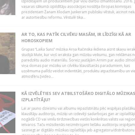
izpildītājiem un producentiem par viņu darbu izmantošanu. 2016.
vasaras sākumā izpildītāju asociācijas nosūtīja Eiropas komisijas
prezidentam Žanam Klodam Junkeram publisku vēstuli, aicinot nek
ar autortiesību reformu. Vēstulē tika...
AR TO, KAS PATĪK CILVĒKU MASĀM, IR LĪDZĪGI KĀ AR
HOROSKOPIEM
Grupas “Laika Suns” mūziķa Arņa Račinska ikdiena aizrit skaņu iera
studijā Mute, kur viņš ieraksta gan mūziķu veikumu, gan reklāmas 
paredzētu audio materiālu. Šoreiz jautājām Arnim par audio zīmol
viņa domas par mūziku un cilvēku klausīšanās paradumiem, kas
uzņēmuma palīdz veidot indentitāti, produktu atpazīstamību un vi
atmosfēru.[video...
KĀ IZVĒLĒTIES SEV ATBILSTOŠĀKO DIGITĀLO MŪZIKA
IZPLATĪTĀJU?
Lai ar jauno dziesmu vai albumu iepazīstinātu pēc iespējas plašāk
klausītāju auditoriju, mūziķi un izdevēji sadarbojas gan ar izplatītāj
nogādā CD vai vinilu tirdzniecības vietās konkrētas valsts vai reģio
ietvaros. Taču mūsdienās neizmērojami lielāku auditoriju iespējam
sasniegt ar digitālo mūzikas izplatītāju jeb agregatoru/distributoru