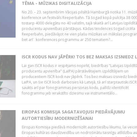
TĒMA - MŪZIKAS DIGITALIZĀCIJA
No 20. – 23. septembrim Vācijas pilsētā Hamburgā notika 11. mūzi
konference un festivāls Reeperbahn. Tā šogad kopā pulcēja 38 000
tostarp 4000 delegātu no 40 valstīm, tajā skaitā arī Latvijas Izpildīt
producentu apvienības pārstāvjus. Kādas tendences šogad izcēla
Reeperbahn, piedāvājot ne vien plašu mūzikas un mākslas progr
bet arī konferences programmu ar 250 tematiem?...
ISCR KODUS NAV JĀPĒRK! TOS BEZ MAKSAS IZSNIEDZ 
Lai gan ISCR kodus ir iespējams nopirkt, biedrības "Latvijas Izpildīt
producentu apvienība" (LaIPA) pārstāvētajiem izpildītājiem un
producentiem ISCR kodi nav jāpērk. Tos bez maksas izsniedz bied
LaIPA, un šie ISCR kodi darbosies kā Latvijā, tā arī starptautiski.ISC
saukts arī par fonogrammas personas kodu, palīdz identificēt
fonogrammu jeb ierakstīto dziesmu vai instrumentālo...
EIROPAS KOMISIJA SAGATAVOJUSI PIEDĀVĀJUMU
AUTORTIESĪBU MODERNIZĒŠANAI
Eiropas Komisija piedāvā modernizēt autortiesību likumu, lai veici
Eiropas kultūras daudzveidību un nodrošinātu taisnīgu atlīdzību a