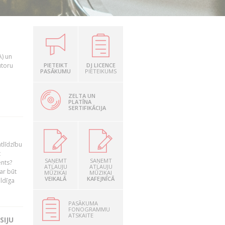
A) un
utoru
PIETEIKT
DJ LICENCE
PASĀKUMU
PIETEIKUMS
ZELTA UN
PLATĪNA
SERTIFIKĀCIJA
tlīdzību
t
SAŅEMT
SAŅEMT
ents?
ATĻAUJU
ATĻAUJU
ar būt
MŪZIKAI
MŪZIKAI
VEIKALĀ
KAFEJNĪCĀ
ildīga
PASĀKUMA
FONOGRAMMU
ATSKAITE
SIJU