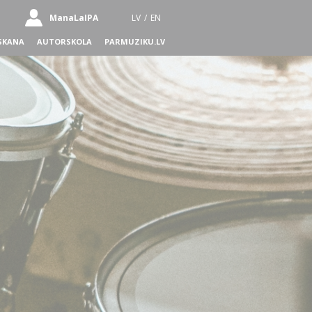
ManaLaIPA
LV
/
EN
SKANA
AUTORSKOLA
PARMUZIKU.LV