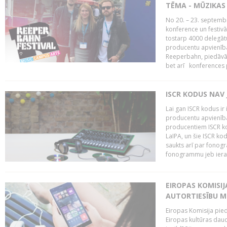
TĒMA - MŪZIKAS 
No 20. – 23. septemb
konference un festiv
tostarp 4000 delegātu 
producentu apvienība
Reeperbahn, piedāvā
bet arī konferences
ISCR KODUS NAV 
Lai gan ISCR kodus ir 
producentu apvienība"
producentiem ISCR ko
LaIPA, un šie ISCR kod
saukts arī par fonog
fonogrammu jeb ierak
EIROPAS KOMISI
AUTORTIESĪBU M
Eiropas Komisija pied
Eiropas kultūras daud