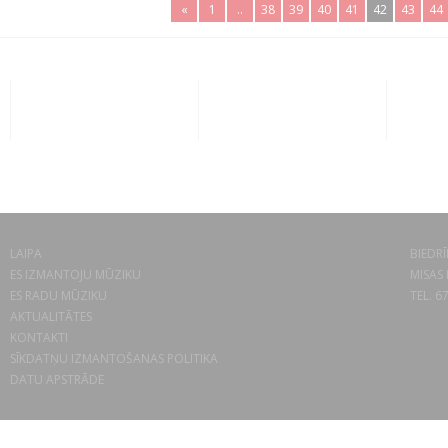
«
1
..
38
39
40
41
42
43
44
LAIPA
BIEDRĪ
ES IZMANTOJU MŪZIKU
MISAS 
ES RADU MŪZIKU
TEL. 6
AKTUALITĀTES
KONTAKTI
SĪKDATŅU IZMANTOŠANAS POLITIKA
DATU APSTRĀDE