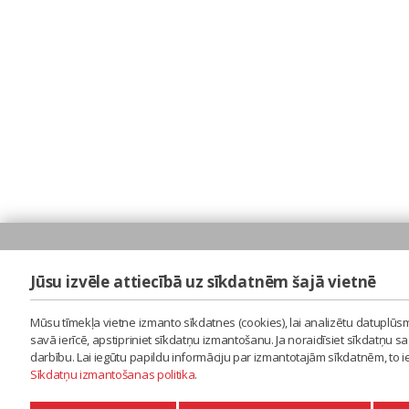
Jūsu izvēle attiecībā uz sīkdatnēm šajā vietnē
Mūsu tīmekļa vietne izmanto sīkdatnes (cookies), lai analizētu datuplūsm
savā ierīcē, apstipriniet sīkdatņu izmantošanu. Ja noraidīsiet sīkdatņu 
darbību. Lai iegūtu papildu informāciju par izmantotajām sīkdatnēm, to 
Sīkdatņu izmantošanas politika
.