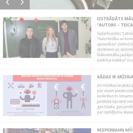
IZSTRĀDĀTS MĀC
“AUTORS – TEIC
Sadarbojoties “Latvij
“Autortiesību un komu
apvienības” (AKKA/LAA
skolēniem un skolotāji
blakustiesību jautāj
patēriņa indekss” nos
KĀDAS IR MŪZIK
Arī mūzikas ieraksta 
par viņam piederošiem
konkrētus to izmanto
Juridiskā izpratnē m
gan fiziska, gan jurid
par izpildījuma skaņu,
REEPERBAHN MŪZ