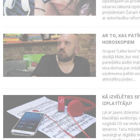
izpildītājiem un pro
vasaras sākumā izpild
prezidentam Žanam Kl
ar autortiesību reform
AR TO, KAS PATĪK
HOROSKOPIEM
Grupas “Laika Suns” m
studijā Mute, kur viņ
paredzētu audio mate
viņa domas par mūzik
uzņēmuma palīdz veid
atmosfēru.[video...
KĀ IZVĒLĒTIES S
IZPLATĪTĀJU?
Lai ar jauno dziesmu 
klausītāju auditoriju,
nogādā CD vai vinilu 
ietvaros. Taču mūsdi
sasniegt ar digitālo m