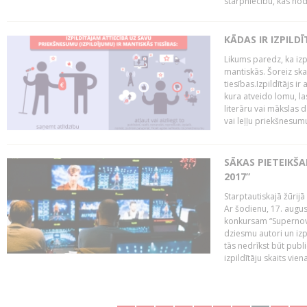
starpniecību, kas nodr
KĀDAS IR IZPILD
Likums paredz, ka izpi
mantiskās. Šoreiz ska
tiesības.Izpildītājs ir
kura atveido lomu, la
literāru vai mākslas 
vai leļļu priekšnesumu. 
SĀKAS PIETEIKŠ
2017”
Starptautiskajā žūrij
Ar šodienu, 17. augus
konkursam “Supernova
dziesmu autori un izp
tās nedrīkst būt publ
izpildītāju skaits vien