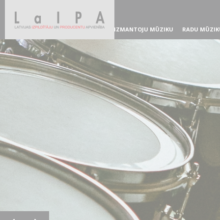
IZMANTOJU MŪZIKU
RADU MŪZIK