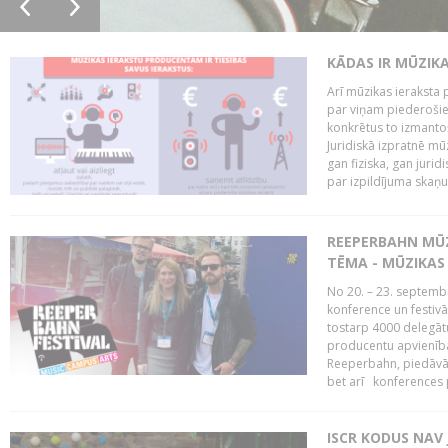
KĀDAS IR MŪZIK
Arī mūzikas ieraksta 
par viņam piederošiem
konkrētus to izmanto
Juridiskā izpratnē m
gan fiziska, gan jurid
par izpildījuma skaņu,
REEPERBAHN MŪZ
TĒMA - MŪZIKAS 
No 20. – 23. septemb
konference un festiv
tostarp 4000 delegātu 
producentu apvienība
Reeperbahn, piedāvā
bet arī konferences
ISCR KODUS NAV 