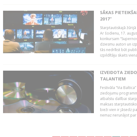
SĀKAS PIETEIKŠ
2017”
Starptautiskajā žūrij
Ar šodienu, 17. augus
konkursam “Supernova
dziesmu autori un izp
tās nedrīkst būt publ
izpildītāju skaits vien
IZVEIDOTA ZIED
TALANTIEM
Festivāla “Via Baltica”
ziedojumu programmu 
atbalstu dalībai sta
maksas starptautisko
bieži vien ir jāsedz 
nemaz nerunājot par 