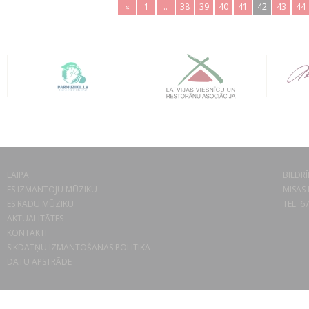
«
1
..
38
39
40
41
42
43
44
LAIPA
BIEDRĪ
ES IZMANTOJU MŪZIKU
MISAS 
ES RADU MŪZIKU
TEL. 6
AKTUALITĀTES
KONTAKTI
SĪKDATŅU IZMANTOŠANAS POLITIKA
DATU APSTRĀDE