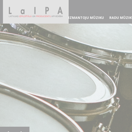
IZMANTOJU MŪZIKU
RADU MŪZIK