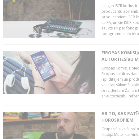
Lai gan ISCR kodus ir 
producentu apvienība"
producentiem ISCR ko
LaIPA, un šie ISCR kod
saukts arī par fonog
fonogrammu jeb ierak
EIROPAS KOMISI
AUTORTIESĪBU M
Eiropas Komisija pied
Eiropas kultūras daud
izpildītājiem un pro
vasaras sākumā izpild
prezidentam Žanam Kl
ar autortiesību reform
AR TO, KAS PATĪK
HOROSKOPIEM
Grupas “Laika Suns” m
studijā Mute, kur viņ