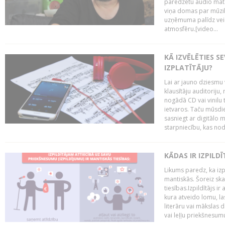
paredzētu audio mate
viņa domas par mūzik
uzņēmuma palīdz veid
atmosfēru.[video...
KĀ IZVĒLĒTIES S
IZPLATĪTĀJU?
Lai ar jauno dziesmu 
klausītāju auditoriju,
nogādā CD vai vinilu 
ietvaros. Taču mūsdi
sasniegt ar digitālo m
starpniecību, kas nodr
KĀDAS IR IZPILD
Likums paredz, ka izpi
mantiskās. Šoreiz ska
tiesības.Izpildītājs ir
kura atveido lomu, la
literāru vai mākslas 
vai leļļu priekšnesumu. 