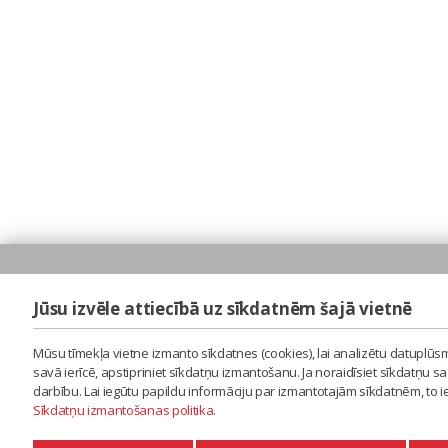
Jūsu izvēle attiecībā uz sīkdatnēm šajā vietnē
Mūsu tīmekļa vietne izmanto sīkdatnes (cookies), lai analizētu datuplūsm
savā ierīcē, apstipriniet sīkdatņu izmantošanu. Ja noraidīsiet sīkdatņu 
darbību. Lai iegūtu papildu informāciju par izmantotajām sīkdatnēm, to 
Sīkdatņu izmantošanas politika
.