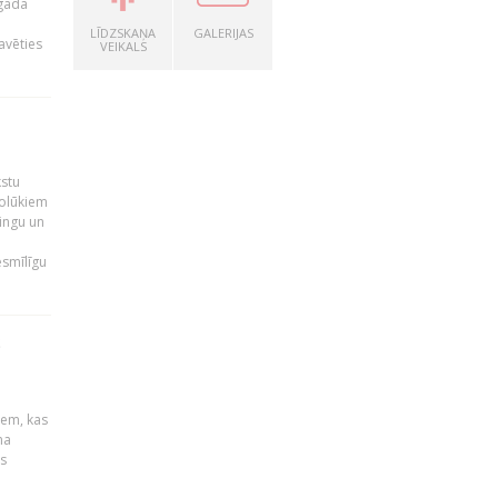
 gada
LĪDZSKAŅA
GALERIJAS
avēties
VEIKALS
kstu
nolūkiem
ingu un
esmīlīgu
S
u
iem, kas
na
s