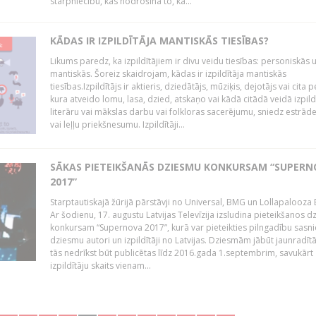
starpniecību, kas nodrošina to, ka...
KĀDAS IR IZPILDĪTĀJA MANTISKĀS TIESĪBAS?
Likums paredz, ka izpildītājiem ir divu veidu tiesības: personiskās 
mantiskās. Šoreiz skaidrojam, kādas ir izpildītāja mantiskās
tiesības.Izpildītājs ir aktieris, dziedātājs, mūziķis, dejotājs vai cita 
kura atveido lomu, lasa, dzied, atskaņo vai kādā citādā veidā izpil
literāru vai mākslas darbu vai folkloras sacerējumu, sniedz estrāde
vai leļļu priekšnesumu. Izpildītāji...
SĀKAS PIETEIKŠANĀS DZIESMU KONKURSAM “SUPERN
2017”
Starptautiskajā žūrijā pārstāvji no Universal, BMG un Lollapalooza B
Ar šodienu, 17. augustu Latvijas Televīzija izsludina pieteikšanos 
konkursam “Supernova 2017”, kurā var pieteikties pilngadību sasni
dziesmu autori un izpildītāji no Latvijas. Dziesmām jābūt jaunradī
tās nedrīkst būt publicētas līdz 2016.gada 1.septembrim, savukārt
izpildītāju skaits vienam...