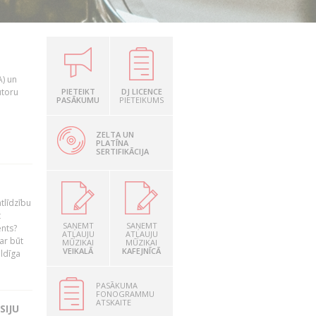
A) un
utoru
PIETEIKT
DJ LICENCE
PASĀKUMU
PIETEIKUMS
ZELTA UN
PLATĪNA
SERTIFIKĀCIJA
tlīdzību
t
SAŅEMT
SAŅEMT
ents?
ATĻAUJU
ATĻAUJU
ar būt
MŪZIKAI
MŪZIKAI
VEIKALĀ
KAFEJNĪCĀ
ildīga
PASĀKUMA
FONOGRAMMU
ATSKAITE
SIJU