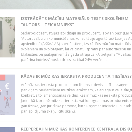
IZSTRĀDĀTS MĀCĪBU MATERIĀLS-TESTS SKOLĒNIEM
“AUTORS – TEICAMNIEKS”
Sadarbojoties “Latvijas Izpildītāju un producentu apvienības” (LaIP
“Autortiesību un komunicēšanas konsultāciju aģentūras/ Latvijas A
apvienības” (AKKA/LAA) speciālistiem, izstrādāts mācību materiāls
skolēniem un skolotājiem, lai veicinātu izpratni par autortiesību un
blakustiesību jautājumiem.Šā gada otrajā LaIPA pētījumā “Mūzikas
patēriņa indekss” noskaidrots, ka tikai 24% vecāku...
KĀDAS IR MŪZIKAS IERAKSTA PRODUCENTA TIESĪBAS?
Arī mūzikas ieraksta producentam likums ir devis tiesības saņemt a
par viņam piederošiem mūzikas ierakstiem, kā arī atļaut vai aizlieg
konkrētus to izmantošanas veidus. Kas ir mūzikas ieraksta produc
Juridiskā izpratnē mūzikas ieraksta vai fonogrammas producents v
gan fiziska, gan juridiska persona, kura uzņemas iniciatīvu un ir atb
par izpildījuma skaņu, citu skaņu...
REEPERBAHN MŪZIKAS KONFERENCĒ CENTRĀLĀ DISKU