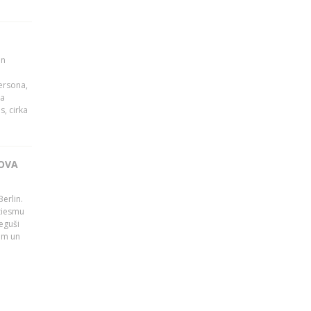
un
persona,
da
s, cirka
OVA
erlin.
dziesmu
eguši
tām un