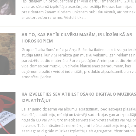
izpildītājiem un producentiem par viņu darbu izmantošanu. 2016.
vasaras sākumā izpildītāju asociācijas nosūtīja Eiropas komisijas
prezidentam Žanam Klodam Junkeram publisku vēstuli, aicinot nek
ar autortiesību reformu. Vēstulē tika...
AR TO, KAS PATĪK CILVĒKU MASĀM, IR LĪDZĪGI KĀ AR
HOROSKOPIEM
Grupas “Laika Suns” mūziķa Arņa Račinska ikdiena aizrit skaņu iera
studijā Mute, kur viņš ieraksta gan mūziķu veikumu, gan reklāmas 
paredzētu audio materiālu. Šoreiz jautājām Arnim par audio zīmol
viņa domas par mūziku un cilvēku klausīšanās paradumiem, kas
uzņēmuma palīdz veidot indentitāti, produktu atpazīstamību un vi
atmosfēru.[video...
KĀ IZVĒLĒTIES SEV ATBILSTOŠĀKO DIGITĀLO MŪZIKA
IZPLATĪTĀJU?
Lai ar jauno dziesmu vai albumu iepazīstinātu pēc iespējas plašāk
klausītāju auditoriju, mūziķi un izdevēji sadarbojas gan ar izplatītāj
nogādā CD vai vinilu tirdzniecības vietās konkrētas valsts vai reģio
ietvaros. Taču mūsdienās neizmērojami lielāku auditoriju iespējam
sasniegt ar digitālo mūzikas izplatītāju jeb agregatoru/distributoru