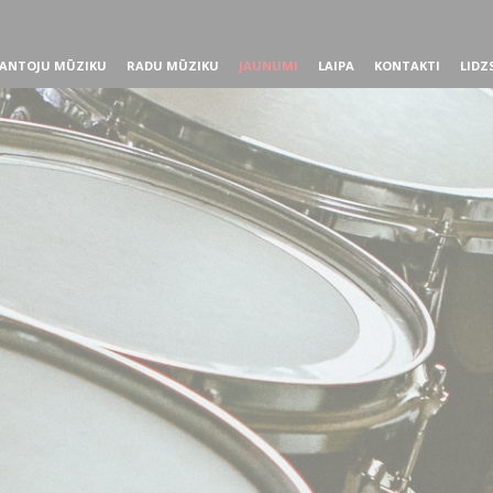
ANTOJU MŪZIKU
RADU MŪZIKU
JAUNUMI
LAIPA
KONTAKTI
LIDZ