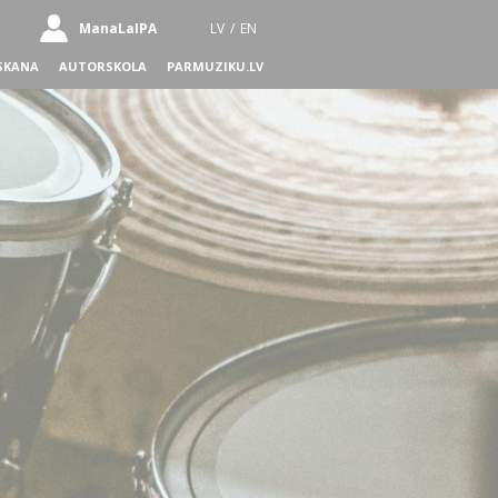
ManaLaIPA
LV
/
EN
SKANA
AUTORSKOLA
PARMUZIKU.LV