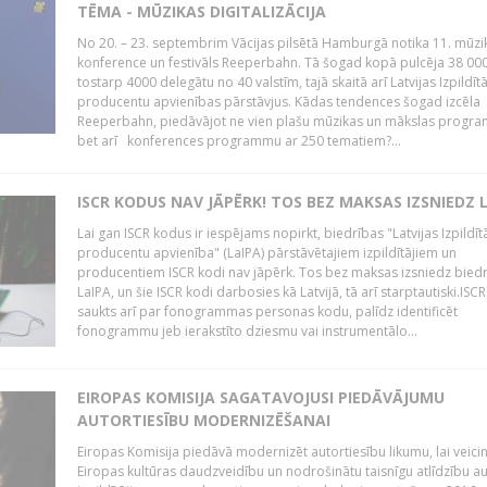
TĒMA - MŪZIKAS DIGITALIZĀCIJA
No 20. – 23. septembrim Vācijas pilsētā Hamburgā notika 11. mūzi
konference un festivāls Reeperbahn. Tā šogad kopā pulcēja 38 000
tostarp 4000 delegātu no 40 valstīm, tajā skaitā arī Latvijas Izpildīt
producentu apvienības pārstāvjus. Kādas tendences šogad izcēla
Reeperbahn, piedāvājot ne vien plašu mūzikas un mākslas progr
bet arī konferences programmu ar 250 tematiem?...
ISCR KODUS NAV JĀPĒRK! TOS BEZ MAKSAS IZSNIEDZ 
Lai gan ISCR kodus ir iespējams nopirkt, biedrības "Latvijas Izpildīt
producentu apvienība" (LaIPA) pārstāvētajiem izpildītājiem un
producentiem ISCR kodi nav jāpērk. Tos bez maksas izsniedz bied
LaIPA, un šie ISCR kodi darbosies kā Latvijā, tā arī starptautiski.ISC
saukts arī par fonogrammas personas kodu, palīdz identificēt
fonogrammu jeb ierakstīto dziesmu vai instrumentālo...
EIROPAS KOMISIJA SAGATAVOJUSI PIEDĀVĀJUMU
AUTORTIESĪBU MODERNIZĒŠANAI
Eiropas Komisija piedāvā modernizēt autortiesību likumu, lai veici
Eiropas kultūras daudzveidību un nodrošinātu taisnīgu atlīdzību a