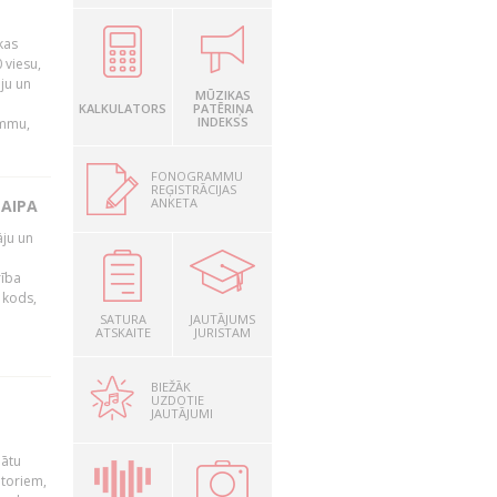
kas
 viesu,
āju un
MŪZIKAS
KALKULATORS
PATĒRIŅA
INDEKSS
ammu,
FONOGRAMMU
REĢISTRĀCIJAS
ANKETA
LAIPA
āju un
rība
R kods,
SATURA
JAUTĀJUMS
ATSKAITE
JURISTAM
BIEŽĀK
UZDOTIE
JAUTĀJUMI
nātu
utoriem,