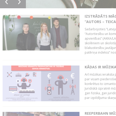
IZSTRĀDĀTS MĀC
“AUTORS – TEIC
Sadarbojoties “Latvij
“Autortiesību un komu
apvienības” (AKKA/LAA
skolēniem un skolotāji
blakustiesību jautāj
patēriņa indekss” nos
KĀDAS IR MŪZIK
Arī mūzikas ieraksta 
par viņam piederošiem
konkrētus to izmanto
Juridiskā izpratnē m
gan fiziska, gan jurid
par izpildījuma skaņu,
REEPERBAHN MŪZ