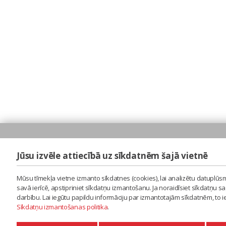
Jūsu izvēle attiecībā uz sīkdatnēm šajā vietnē
Mūsu tīmekļa vietne izmanto sīkdatnes (cookies), lai analizētu datuplūsm
savā ierīcē, apstipriniet sīkdatņu izmantošanu. Ja noraidīsiet sīkdatņu 
darbību. Lai iegūtu papildu informāciju par izmantotajām sīkdatnēm, to 
Sīkdatņu izmantošanas politika
.