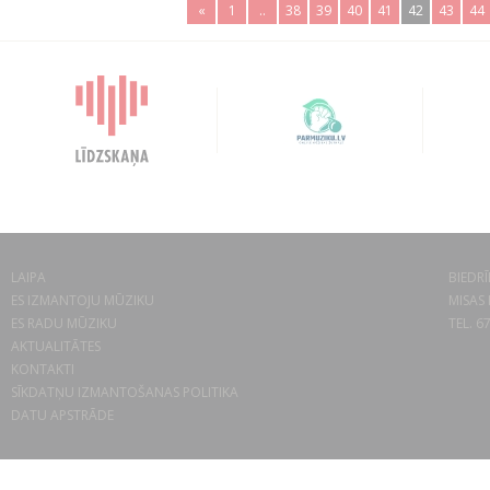
«
1
..
38
39
40
41
42
43
44
LAIPA
BIEDRĪ
ES IZMANTOJU MŪZIKU
MISAS 
ES RADU MŪZIKU
TEL. 6
AKTUALITĀTES
KONTAKTI
SĪKDATŅU IZMANTOŠANAS POLITIKA
DATU APSTRĀDE