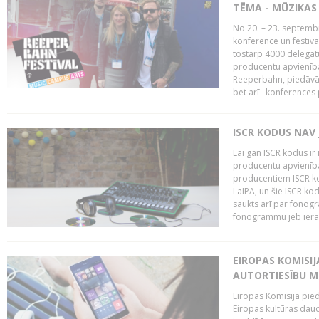
TĒMA - MŪZIKAS 
No 20. – 23. septemb
konference un festiv
tostarp 4000 delegātu 
producentu apvienība
Reeperbahn, piedāvā
bet arī konferences
ISCR KODUS NAV 
Lai gan ISCR kodus ir 
producentu apvienība"
producentiem ISCR ko
LaIPA, un šie ISCR kod
saukts arī par fonog
fonogrammu jeb ierak
EIROPAS KOMISI
AUTORTIESĪBU M
Eiropas Komisija pied
Eiropas kultūras daud