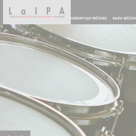
IZMANTOJU MŪZIKU
RADU MŪZIK