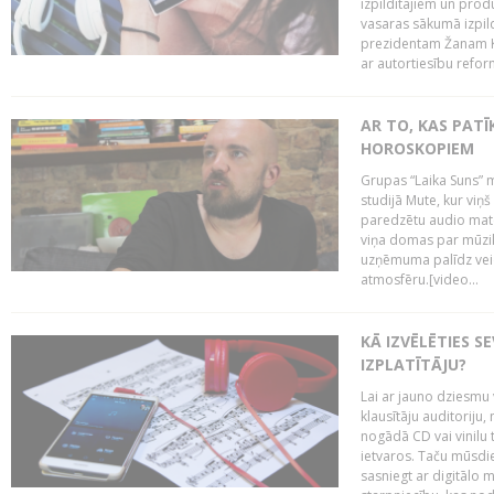
izpildītājiem un pro
vasaras sākumā izpild
prezidentam Žanam Kl
ar autortiesību reform
AR TO, KAS PATĪK
HOROSKOPIEM
Grupas “Laika Suns” m
studijā Mute, kur viņ
paredzētu audio mate
viņa domas par mūzik
uzņēmuma palīdz veid
atmosfēru.[video...
KĀ IZVĒLĒTIES S
IZPLATĪTĀJU?
Lai ar jauno dziesmu 
klausītāju auditoriju,
nogādā CD vai vinilu 
ietvaros. Taču mūsdi
sasniegt ar digitālo m