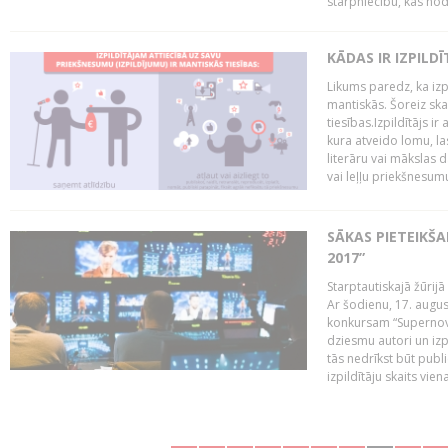
starpniecību, kas nodr
KĀDAS IR IZPILD
Likums paredz, ka izpi
mantiskās. Šoreiz ska
tiesības.Izpildītājs ir
kura atveido lomu, la
literāru vai mākslas 
vai leļļu priekšnesumu. 
SĀKAS PIETEIKŠ
2017”
Starptautiskajā žūrij
Ar šodienu, 17. augus
konkursam “Supernova
dziesmu autori un izp
tās nedrīkst būt publ
izpildītāju skaits vien