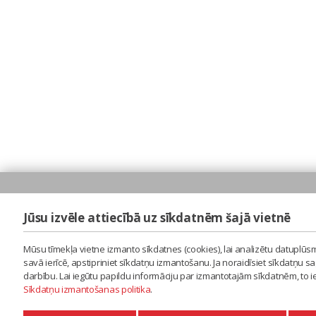
Jūsu izvēle attiecībā uz sīkdatnēm šajā vietnē
Mūsu tīmekļa vietne izmanto sīkdatnes (cookies), lai analizētu datuplūsm
savā ierīcē, apstipriniet sīkdatņu izmantošanu. Ja noraidīsiet sīkdatņu 
darbību. Lai iegūtu papildu informāciju par izmantotajām sīkdatnēm, to 
Sīkdatņu izmantošanas politika
.