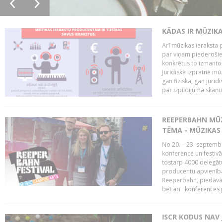
KĀDAS IR MŪZIK
Arī mūzikas ieraksta 
par viņam piederošiem
konkrētus to izmanto
Juridiskā izpratnē m
gan fiziska, gan jurid
par izpildījuma skaņu,
REEPERBAHN MŪZ
TĒMA - MŪZIKAS 
No 20. – 23. septemb
konference un festiv
tostarp 4000 delegātu 
producentu apvienība
Reeperbahn, piedāvā
bet arī konferences
ISCR KODUS NAV 