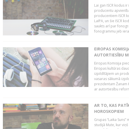
Lai gan ISCR kodus ir 
producentu apvienība"
producentiem ISCR ko
LaIPA, un šie ISCR kod
saukts arī par fonog
fonogrammu jeb ierak
EIROPAS KOMISI
AUTORTIESĪBU M
Eiropas Komisija pied
Eiropas kultūras daud
izpildītājiem un pro
vasaras sākumā izpild
prezidentam Žanam Kl
ar autortiesību reform
AR TO, KAS PATĪK
HOROSKOPIEM
Grupas “Laika Suns” m
studijā Mute, kur viņ