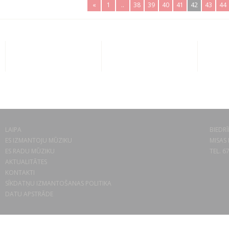
«
1
..
38
39
40
41
42
43
44
LAIPA
BIEDRĪ
ES IZMANTOJU MŪZIKU
MISAS 
ES RADU MŪZIKU
TEL. 6
AKTUALITĀTES
KONTAKTI
SĪKDATŅU IZMANTOŠANAS POLITIKA
DATU APSTRĀDE