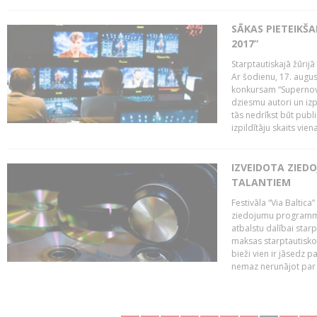
SĀKAS PIETEIKŠ
2017”
Starptautiskajā žūrij
Ar šodienu, 17. augus
konkursam “Supernova
dziesmu autori un izp
tās nedrīkst būt publ
izpildītāju skaits vien
IZVEIDOTA ZIED
TALANTIEM
Festivāla “Via Baltica”
ziedojumu programmu 
atbalstu dalībai sta
maksas starptautisko
bieži vien ir jāsedz 
nemaz nerunājot par 