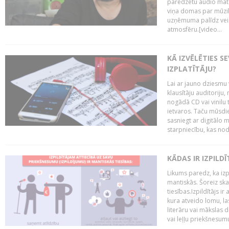
paredzētu audio mate
viņa domas par mūzik
uzņēmuma palīdz veid
atmosfēru.[video...
KĀ IZVĒLĒTIES S
IZPLATĪTĀJU?
Lai ar jauno dziesmu 
klausītāju auditoriju,
nogādā CD vai vinilu 
ietvaros. Taču mūsdi
sasniegt ar digitālo m
starpniecību, kas nodr
KĀDAS IR IZPILD
Likums paredz, ka izpi
mantiskās. Šoreiz ska
tiesības.Izpildītājs ir
kura atveido lomu, la
literāru vai mākslas 
vai leļļu priekšnesumu. 