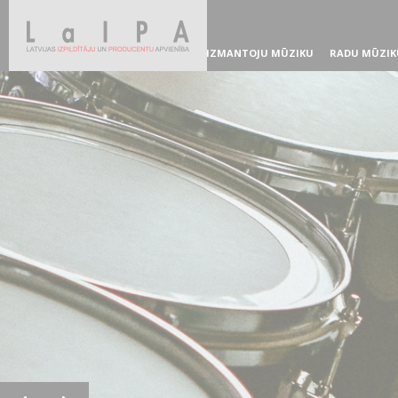
IZMANTOJU MŪZIKU
RADU MŪZIK