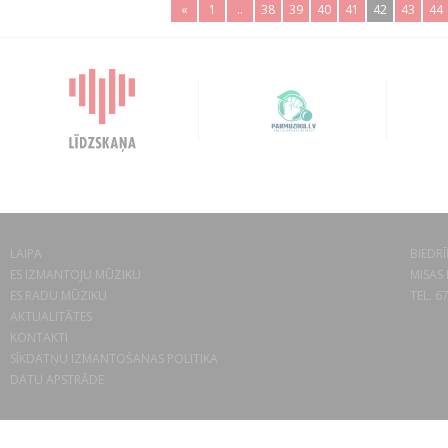
«
1
..
38
39
40
41
42
43
44
LAIPA
BIEDRĪ
ES IZMANTOJU MŪZIKU
MISAS 
ES RADU MŪZIKU
TEL. 6
AKTUALITĀTES
KONTAKTI
SĪKDATŅU IZMANTOŠANAS POLITIKA
DATU APSTRĀDE