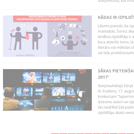
starpniecību, kas nodr
KĀDAS IR IZPILD
Likums paredz, ka izpi
mantiskās. Šoreiz ska
tiesības.Izpildītājs ir
kura atveido lomu, la
literāru vai mākslas 
vai leļļu priekšnesumu. 
SĀKAS PIETEIKŠ
2017”
Starptautiskajā žūrij
Ar šodienu, 17. augus
konkursam “Supernova
dziesmu autori un izp
tās nedrīkst būt publ
izpildītāju skaits vien