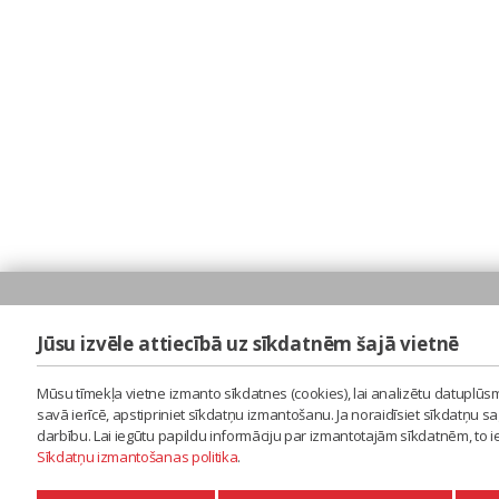
Jūsu izvēle attiecībā uz sīkdatnēm šajā vietnē
Mūsu tīmekļa vietne izmanto sīkdatnes (cookies), lai analizētu datuplūsm
savā ierīcē, apstipriniet sīkdatņu izmantošanu. Ja noraidīsiet sīkdatņu 
darbību. Lai iegūtu papildu informāciju par izmantotajām sīkdatnēm, to 
Sīkdatņu izmantošanas politika
.