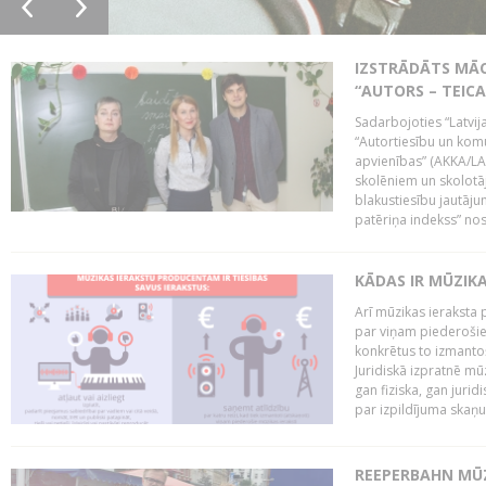
IZSTRĀDĀTS MĀC
“AUTORS – TEIC
Sadarbojoties “Latvij
“Autortiesību un komu
apvienības” (AKKA/LAA
skolēniem un skolotāji
blakustiesību jautāj
patēriņa indekss” nos
KĀDAS IR MŪZIK
Arī mūzikas ieraksta 
par viņam piederošiem
konkrētus to izmanto
Juridiskā izpratnē m
gan fiziska, gan jurid
par izpildījuma skaņu,
REEPERBAHN MŪZ