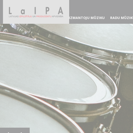
IZMANTOJU MŪZIKU
RADU MŪZIK