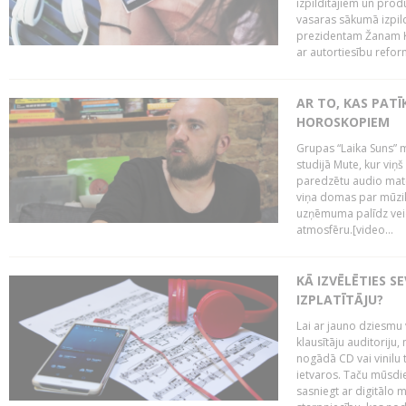
izpildītājiem un pro
vasaras sākumā izpild
prezidentam Žanam Kl
ar autortiesību reform
AR TO, KAS PATĪK
HOROSKOPIEM
Grupas “Laika Suns” m
studijā Mute, kur viņ
paredzētu audio mate
viņa domas par mūzik
uzņēmuma palīdz veid
atmosfēru.[video...
KĀ IZVĒLĒTIES S
IZPLATĪTĀJU?
Lai ar jauno dziesmu 
klausītāju auditoriju,
nogādā CD vai vinilu 
ietvaros. Taču mūsdi
sasniegt ar digitālo m