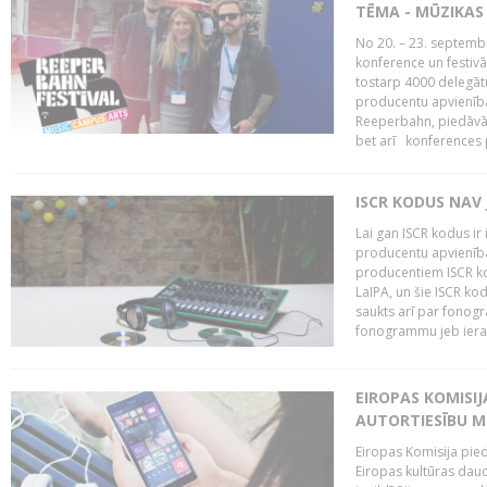
TĒMA - MŪZIKAS 
No 20. – 23. septemb
konference un festiv
tostarp 4000 delegātu 
producentu apvienība
Reeperbahn, piedāvā
bet arī konferences
ISCR KODUS NAV 
Lai gan ISCR kodus ir 
producentu apvienība"
producentiem ISCR ko
LaIPA, un šie ISCR kod
saukts arī par fonog
fonogrammu jeb ierak
EIROPAS KOMISI
AUTORTIESĪBU M
Eiropas Komisija pied
Eiropas kultūras daud