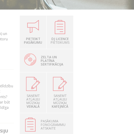
A) un
utoru
PIETEIKT
DJ LICENCE
PASĀKUMU
PIETEIKUMS
ZELTA UN
PLATĪNA
SERTIFIKĀCIJA
tlīdzību
t
SAŅEMT
SAŅEMT
ents?
ATĻAUJU
ATĻAUJU
ar būt
MŪZIKAI
MŪZIKAI
VEIKALĀ
KAFEJNĪCĀ
ildīga
PASĀKUMA
FONOGRAMMU
ATSKAITE
SIJU