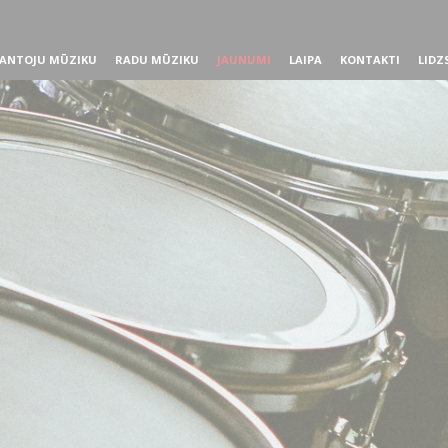
ANTOJU MŪZIKU
RADU MŪZIKU
JAUNUMI
LAIPA
KONTAKTI
LIDZ