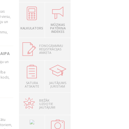
kas
 viesu,
āju un
MŪZIKAS
KALKULATORS
PATĒRIŅA
INDEKSS
ammu,
FONOGRAMMU
REĢISTRĀCIJAS
ANKETA
LAIPA
āju un
rība
R kods,
SATURA
JAUTĀJUMS
ATSKAITE
JURISTAM
BIEŽĀK
UZDOTIE
JAUTĀJUMI
nātu
utoriem,