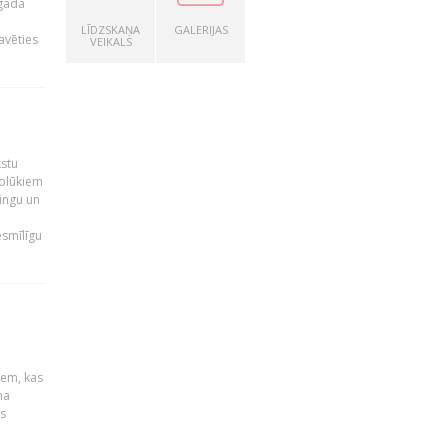
 gada
LĪDZSKAŅA
GALERIJAS
avēties
VEIKALS
kstu
nolūkiem
ingu un
esmīlīgu
S
u
iem, kas
na
s