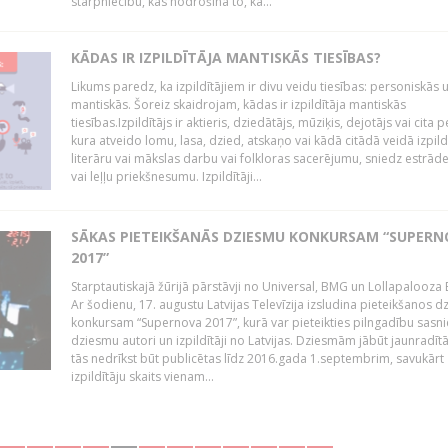
starpniecību, kas nodrošina to, ka...
KĀDAS IR IZPILDĪTĀJA MANTISKĀS TIESĪBAS?
Likums paredz, ka izpildītājiem ir divu veidu tiesības: personiskās 
mantiskās. Šoreiz skaidrojam, kādas ir izpildītāja mantiskās
tiesības.Izpildītājs ir aktieris, dziedātājs, mūziķis, dejotājs vai cita 
kura atveido lomu, lasa, dzied, atskaņo vai kādā citādā veidā izpil
literāru vai mākslas darbu vai folkloras sacerējumu, sniedz estrāde
vai leļļu priekšnesumu. Izpildītāji...
SĀKAS PIETEIKŠANĀS DZIESMU KONKURSAM “SUPERN
2017”
Starptautiskajā žūrijā pārstāvji no Universal, BMG un Lollapalooza B
Ar šodienu, 17. augustu Latvijas Televīzija izsludina pieteikšanos 
konkursam “Supernova 2017”, kurā var pieteikties pilngadību sasni
dziesmu autori un izpildītāji no Latvijas. Dziesmām jābūt jaunradī
tās nedrīkst būt publicētas līdz 2016.gada 1.septembrim, savukārt
izpildītāju skaits vienam...