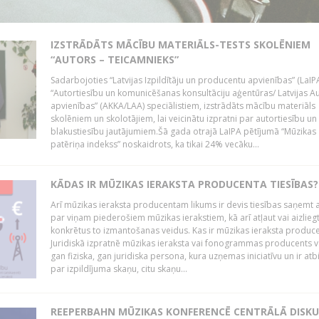
IZSTRĀDĀTS MĀCĪBU MATERIĀLS-TESTS SKOLĒNIEM
“AUTORS – TEICAMNIEKS”
Sadarbojoties “Latvijas Izpildītāju un producentu apvienības” (LaIP
“Autortiesību un komunicēšanas konsultāciju aģentūras/ Latvijas A
apvienības” (AKKA/LAA) speciālistiem, izstrādāts mācību materiāls
skolēniem un skolotājiem, lai veicinātu izpratni par autortiesību un
blakustiesību jautājumiem.Šā gada otrajā LaIPA pētījumā “Mūzikas
patēriņa indekss” noskaidrots, ka tikai 24% vecāku...
KĀDAS IR MŪZIKAS IERAKSTA PRODUCENTA TIESĪBAS?
Arī mūzikas ieraksta producentam likums ir devis tiesības saņemt a
par viņam piederošiem mūzikas ierakstiem, kā arī atļaut vai aizlieg
konkrētus to izmantošanas veidus. Kas ir mūzikas ieraksta produc
Juridiskā izpratnē mūzikas ieraksta vai fonogrammas producents v
gan fiziska, gan juridiska persona, kura uzņemas iniciatīvu un ir atb
par izpildījuma skaņu, citu skaņu...
REEPERBAHN MŪZIKAS KONFERENCĒ CENTRĀLĀ DISKU