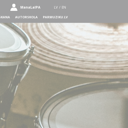
ManaLaIPA
LV
/
EN
SKANA
AUTORSKOLA
PARMUZIKU.LV