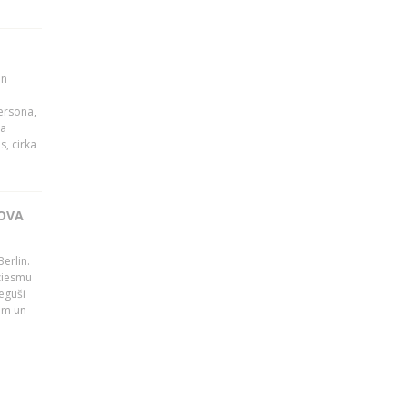
un
persona,
da
s, cirka
OVA
erlin.
dziesmu
eguši
tām un