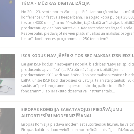
TĒMA - MŪZIKAS DIGITALIZĀCIJA
No 20. – 23. septembrim Vācijas pilsētā Hamburgā notika 11. mūzi
konference un festivāls Reeperbahn. Tā šogad kopā pulcēja 38 000
tostarp 4000 delegātu no 40 valstīm, tajā skaitā arī Latvijas Izpildīt
producentu apvienības pārstāvjus. Kādas tendences šogad izcēla
Reeperbahn, piedāvājot ne vien plašu mūzikas un mākslas progr
bet arī konferences programmu ar 250 tematiem?...
ISCR KODUS NAV JĀPĒRK! TOS BEZ MAKSAS IZSNIEDZ 
Lai gan ISCR kodus ir iespējams nopirkt, biedrības "Latvijas Izpildīt
producentu apvienība" (LaIPA) pārstāvētajiem izpildītājiem un
producentiem ISCR kodi nav jāpērk. Tos bez maksas izsniedz bied
LaIPA, un šie ISCR kodi darbosies kā Latvijā, tā arī starptautiski.ISC
saukts arī par fonogrammas personas kodu, palīdz identificēt
fonogrammu jeb ierakstīto dziesmu vai instrumentālo...
EIROPAS KOMISIJA SAGATAVOJUSI PIEDĀVĀJUMU
AUTORTIESĪBU MODERNIZĒŠANAI
Eiropas Komisija piedāvā modernizēt autortiesību likumu, lai veici
Eiropas kultūras daudzveidību un nodrošinātu taisnīgu atlīdzību a