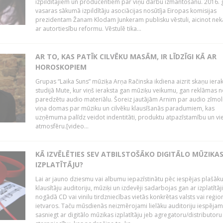
izpildītājiem un producentiem par viņu darbu izmantošanu. 2016.
vasaras sākumā izpildītāju asociācijas nosūtīja Eiropas komisijas
prezidentam Žanam Klodam Junkeram publisku vēstuli, aicinot nek
ar autortiesību reformu. Vēstulē tika...
AR TO, KAS PATĪK CILVĒKU MASĀM, IR LĪDZĪGI KĀ AR
HOROSKOPIEM
Grupas “Laika Suns” mūziķa Arņa Račinska ikdiena aizrit skaņu iera
studijā Mute, kur viņš ieraksta gan mūziķu veikumu, gan reklāmas 
paredzētu audio materiālu. Šoreiz jautājām Arnim par audio zīmol
viņa domas par mūziku un cilvēku klausīšanās paradumiem, kas
uzņēmuma palīdz veidot indentitāti, produktu atpazīstamību un vi
atmosfēru.[video...
KĀ IZVĒLĒTIES SEV ATBILSTOŠĀKO DIGITĀLO MŪZIKA
IZPLATĪTĀJU?
Lai ar jauno dziesmu vai albumu iepazīstinātu pēc iespējas plašāk
klausītāju auditoriju, mūziķi un izdevēji sadarbojas gan ar izplatītāj
nogādā CD vai vinilu tirdzniecības vietās konkrētas valsts vai reģio
ietvaros. Taču mūsdienās neizmērojami lielāku auditoriju iespējam
sasniegt ar digitālo mūzikas izplatītāju jeb agregatoru/distributoru