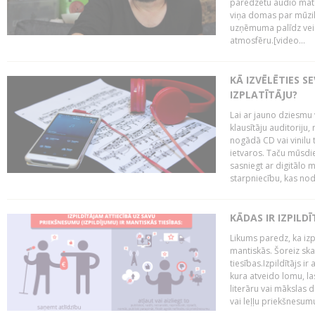
paredzētu audio mate
viņa domas par mūzik
uzņēmuma palīdz veid
atmosfēru.[video...
KĀ IZVĒLĒTIES S
IZPLATĪTĀJU?
Lai ar jauno dziesmu 
klausītāju auditoriju,
nogādā CD vai vinilu 
ietvaros. Taču mūsdi
sasniegt ar digitālo m
starpniecību, kas nodr
KĀDAS IR IZPILD
Likums paredz, ka izpi
mantiskās. Šoreiz ska
tiesības.Izpildītājs ir
kura atveido lomu, la
literāru vai mākslas 
vai leļļu priekšnesumu. 