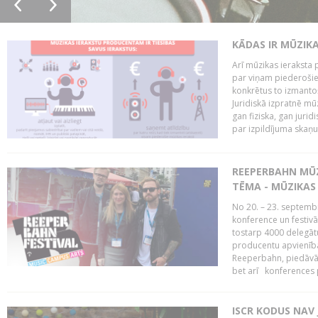
KĀDAS IR MŪZIK
Arī mūzikas ieraksta 
par viņam piederošiem
konkrētus to izmanto
Juridiskā izpratnē m
gan fiziska, gan jurid
par izpildījuma skaņu,
REEPERBAHN MŪZ
TĒMA - MŪZIKAS 
No 20. – 23. septemb
konference un festiv
tostarp 4000 delegātu 
producentu apvienība
Reeperbahn, piedāvā
bet arī konferences
ISCR KODUS NAV 