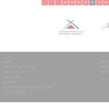
«
1
..
38
39
40
41
42
43
44
LAIPA
BIEDRĪ
ES IZMANTOJU MŪZIKU
MISAS 
ES RADU MŪZIKU
TEL. 6
AKTUALITĀTES
KONTAKTI
SĪKDATŅU IZMANTOŠANAS POLITIKA
DATU APSTRĀDE