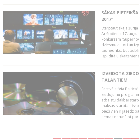
SĀKAS PIETEIKŠ
2017”
Starptautiskajā žūrij
Ar šodienu, 17. augus
konkursam “Supernova
dziesmu autori un izp
tās nedrīkst būt publ
izpildītāju skaits vien
IZVEIDOTA ZIED
TALANTIEM
Festivāla “Via Baltica”
ziedojumu programmu 
atbalstu dalībai sta
maksas starptautisko
bieži vien ir jāsedz 
nemaz nerunājot par 