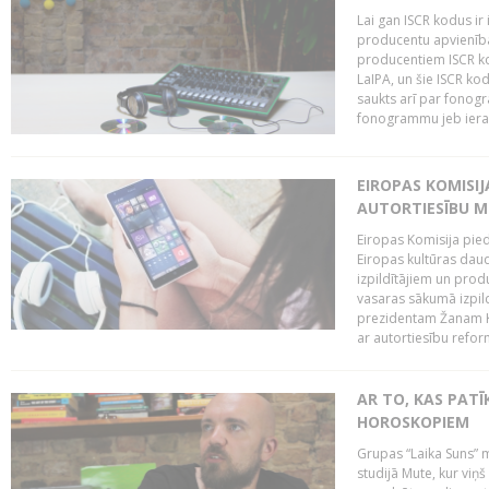
Lai gan ISCR kodus ir 
producentu apvienība"
producentiem ISCR ko
LaIPA, un šie ISCR kod
saukts arī par fonog
fonogrammu jeb ierak
EIROPAS KOMISI
AUTORTIESĪBU M
Eiropas Komisija pied
Eiropas kultūras daud
izpildītājiem un pro
vasaras sākumā izpild
prezidentam Žanam Kl
ar autortiesību reform
AR TO, KAS PATĪK
HOROSKOPIEM
Grupas “Laika Suns” m
studijā Mute, kur viņ