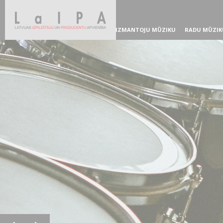
IZMANTOJU MŪZIKU
RADU MŪZIK