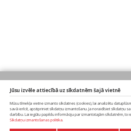
Jūsu izvēle attiecībā uz sīkdatnēm šajā vietnē
Mūsu tīmekļa vietne izmanto sīkdatnes (cookies), lai analizētu datuplūsm
savā ierīcē, apstipriniet sīkdatņu izmantošanu. Ja noraidīsiet sīkdatņu 
darbību. Lai iegūtu papildu informāciju par izmantotajām sīkdatnēm, to 
Sīkdatņu izmantošanas politika
.