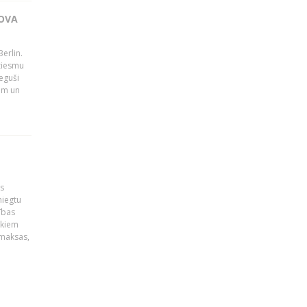
OVA
erlin.
dziesmu
eguši
tām un
is
niegtu
ības
ekiem
zmaksas,