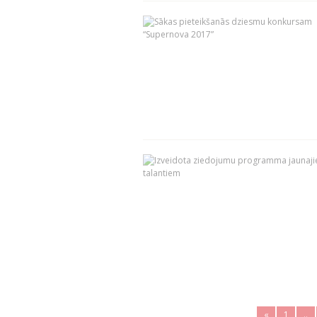
«
1
..