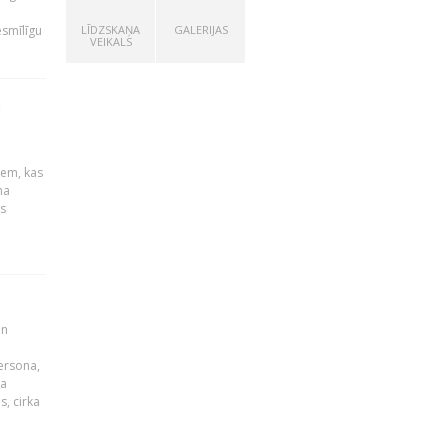
esmīlīgu
LĪDZSKAŅA
GALERIJAS
VEIKALS
S
u
iem, kas
na
s
un
persona,
da
s, cirka