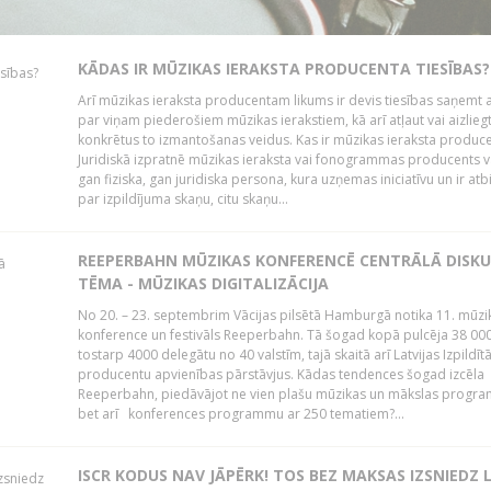
KĀDAS IR MŪZIKAS IERAKSTA PRODUCENTA TIESĪBAS?
Arī mūzikas ieraksta producentam likums ir devis tiesības saņemt a
par viņam piederošiem mūzikas ierakstiem, kā arī atļaut vai aizlieg
konkrētus to izmantošanas veidus. Kas ir mūzikas ieraksta produc
Juridiskā izpratnē mūzikas ieraksta vai fonogrammas producents v
gan fiziska, gan juridiska persona, kura uzņemas iniciatīvu un ir atb
par izpildījuma skaņu, citu skaņu...
REEPERBAHN MŪZIKAS KONFERENCĒ CENTRĀLĀ DISKU
TĒMA - MŪZIKAS DIGITALIZĀCIJA
No 20. – 23. septembrim Vācijas pilsētā Hamburgā notika 11. mūzi
konference un festivāls Reeperbahn. Tā šogad kopā pulcēja 38 000
tostarp 4000 delegātu no 40 valstīm, tajā skaitā arī Latvijas Izpildīt
producentu apvienības pārstāvjus. Kādas tendences šogad izcēla
Reeperbahn, piedāvājot ne vien plašu mūzikas un mākslas progr
bet arī konferences programmu ar 250 tematiem?...
ISCR KODUS NAV JĀPĒRK! TOS BEZ MAKSAS IZSNIEDZ 