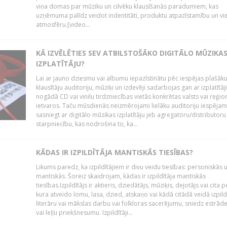
viņa domas par mūziku un cilvēku klausīšanās paradumiem, kas
uzņēmuma palīdz veidot indentitāti, produktu atpazīstamību un vi
atmosfēru.[video...
KĀ IZVĒLĒTIES SEV ATBILSTOŠĀKO DIGITĀLO MŪZIKA
IZPLATĪTĀJU?
Lai ar jauno dziesmu vai albumu iepazīstinātu pēc iespējas plašāk
klausītāju auditoriju, mūziķi un izdevēji sadarbojas gan ar izplatītāj
nogādā CD vai vinilu tirdzniecības vietās konkrētas valsts vai reģio
ietvaros. Taču mūsdienās neizmērojami lielāku auditoriju iespējam
sasniegt ar digitālo mūzikas izplatītāju jeb agregatoru/distributoru
starpniecību, kas nodrošina to, ka...
KĀDAS IR IZPILDĪTĀJA MANTISKĀS TIESĪBAS?
Likums paredz, ka izpildītājiem ir divu veidu tiesības: personiskās 
mantiskās. Šoreiz skaidrojam, kādas ir izpildītāja mantiskās
tiesības.Izpildītājs ir aktieris, dziedātājs, mūziķis, dejotājs vai cita 
kura atveido lomu, lasa, dzied, atskaņo vai kādā citādā veidā izpil
literāru vai mākslas darbu vai folkloras sacerējumu, sniedz estrāde
vai leļļu priekšnesumu. Izpildītāji...