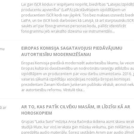
Lai gan ISCR kodus ir iespējams nopirkt, biedrības "Latvijas Izpildīt
producentu apvienība" (LaIPA) pārstāvētajiem izpildītājiem un
producentiem ISCR kodi nav jāpērk. Tos bez maksas izsniedz bied
LaIPA, un šie ISCR kodi darbosies kā Latvijā, tā arī starptautiski.ISC
saukts arī par fonogrammas personas kodu, palīdz identificēt
fonogrammu jeb ierakstīto dziesmu vai instrumentālo...
EIROPAS KOMISIJA SAGATAVOJUSI PIEDĀVĀJUMU
AUTORTIESĪBU MODERNIZĒŠANAI
Eiropas Komisija piedāvā modernizēt autortiesību likumu, lai veici
Eiropas kultūras daudzveidību un nodrošinātu taisnīgu atlīdzību a
izpildītājiem un producentiem par viņu darbu izmantošanu. 2016.
vasaras sākumā izpildītāju asociācijas nosūtīja Eiropas komisijas
prezidentam Žanam Klodam Junkeram publisku vēstuli, aicinot nek
ar autortiesību reformu. Vēstulē tika...
AR TO, KAS PATĪK CILVĒKU MASĀM, IR LĪDZĪGI KĀ AR
HOROSKOPIEM
Grupas “Laika Suns” mūziķa Arņa Račinska ikdiena aizrit skaņu iera
studijā Mute, kur viņš ieraksta gan mūziķu veikumu, gan reklāmas 
paredzētu audio materiālu. Šoreiz jautājām Arnim par audio zīmol