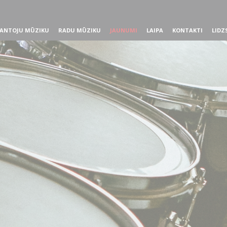
ANTOJU MŪZIKU
RADU MŪZIKU
JAUNUMI
LAIPA
KONTAKTI
LIDZ