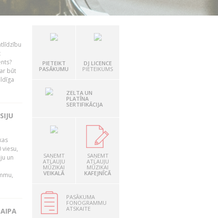
tlīdzību
t
ents?
PIETEIKT
DJ LICENCE
PASĀKUMU
PIETEIKUMS
ar būt
ildīga
ZELTA UN
PLATĪNA
SERTIFIKĀCIJA
SIJU
kas
 viesu,
SAŅEMT
SAŅEMT
āju un
ATĻAUJU
ATĻAUJU
MŪZIKAI
MŪZIKAI
VEIKALĀ
KAFEJNĪCĀ
ammu,
PASĀKUMA
FONOGRAMMU
ATSKAITE
LAIPA