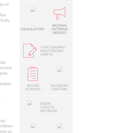
āju un
rība
R kods,
MŪZIKAS
KALKULATORS
PATĒRIŅA
INDEKSS
FONOGRAMMU
REĢISTRĀCIJAS
ANKETA
nātu
utoriem,
 gada
avēties
SATURA
JAUTĀJUMS
ATSKAITE
JURISTAM
BIEŽĀK
UZDOTIE
JAUTĀJUMI
kstu
nolūkiem
ingu un