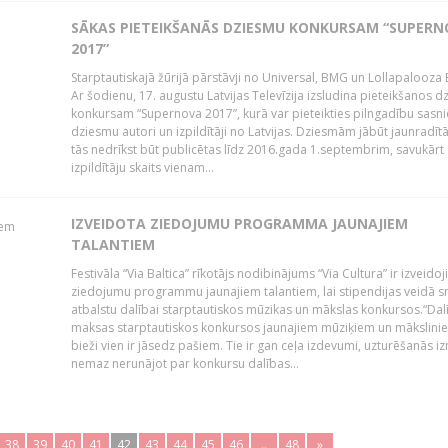
SĀKAS PIETEIKŠANĀS DZIESMU KONKURSAM “SUPERN
2017”
Starptautiskajā žūrijā pārstāvji no Universal, BMG un Lollapalooza B
Ar šodienu, 17. augustu Latvijas Televīzija izsludina pieteikšanos 
konkursam “Supernova 2017”, kurā var pieteikties pilngadību sasni
dziesmu autori un izpildītāji no Latvijas. Dziesmām jābūt jaunradī
tās nedrīkst būt publicētas līdz 2016.gada 1.septembrim, savukārt
izpildītāju skaits vienam...
IZVEIDOTA ZIEDOJUMU PROGRAMMA JAUNAJIEM
TALANTIEM
Festivāla “Via Baltica” rīkotājs nodibinājums “Via Cultura” ir izveidoj
ziedojumu programmu jaunajiem talantiem, lai stipendijas veidā s
atbalstu dalībai starptautiskos mūzikas un mākslas konkursos.“Dal
maksas starptautiskos konkursos jaunajiem mūziķiem un mākslini
bieži vien ir jāsedz pašiem. Tie ir gan ceļa izdevumi, uzturēšanās i
nemaz nerunājot par konkursu dalības...
38
39
40
41
42
43
44
45
46
..
48
»