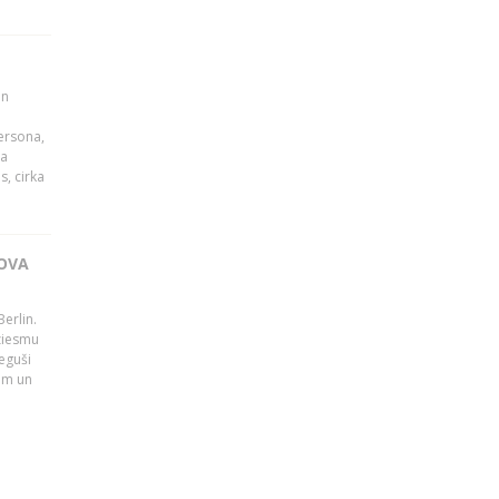
un
persona,
da
s, cirka
OVA
erlin.
dziesmu
eguši
tām un