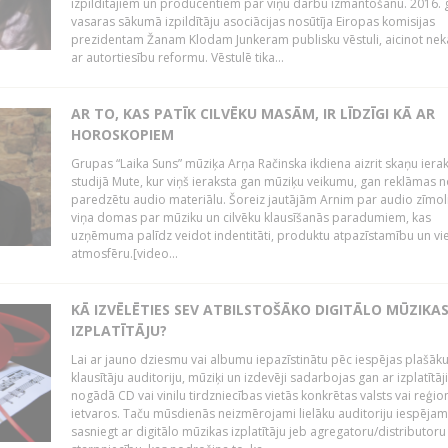
izpildītājiem un producentiem par viņu darbu izmantošanu. 2016.
vasaras sākumā izpildītāju asociācijas nosūtīja Eiropas komisijas
prezidentam Žanam Klodam Junkeram publisku vēstuli, aicinot nek
ar autortiesību reformu. Vēstulē tika...
AR TO, KAS PATĪK CILVĒKU MASĀM, IR LĪDZĪGI KĀ AR
HOROSKOPIEM
Grupas “Laika Suns” mūziķa Arņa Račinska ikdiena aizrit skaņu iera
studijā Mute, kur viņš ieraksta gan mūziķu veikumu, gan reklāmas 
paredzētu audio materiālu. Šoreiz jautājām Arnim par audio zīmol
viņa domas par mūziku un cilvēku klausīšanās paradumiem, kas
uzņēmuma palīdz veidot indentitāti, produktu atpazīstamību un vi
atmosfēru.[video...
KĀ IZVĒLĒTIES SEV ATBILSTOŠĀKO DIGITĀLO MŪZIKA
IZPLATĪTĀJU?
Lai ar jauno dziesmu vai albumu iepazīstinātu pēc iespējas plašāk
klausītāju auditoriju, mūziķi un izdevēji sadarbojas gan ar izplatītāj
nogādā CD vai vinilu tirdzniecības vietās konkrētas valsts vai reģio
ietvaros. Taču mūsdienās neizmērojami lielāku auditoriju iespējam
sasniegt ar digitālo mūzikas izplatītāju jeb agregatoru/distributoru