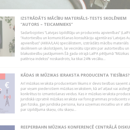
IZSTRĀDĀTS MĀCĪBU MATERIĀLS-TESTS SKOLĒNIEM
“AUTORS – TEICAMNIEKS”
Sadarbojoties “Latvijas Izpildītāju un producentu apvienības” (LaIP
“Autortiesību un komunicēšanas konsultāciju aģentūras/ Latvijas A
apvienības” (AKKA/LAA) speciālistiem, izstrādāts mācību materiāls
skolēniem un skolotājiem, lai veicinātu izpratni par autortiesību un
blakustiesību jautājumiem.Šā gada otrajā LaIPA pētījumā “Mūzikas
patēriņa indekss” noskaidrots, ka tikai 24% vecāku...
KĀDAS IR MŪZIKAS IERAKSTA PRODUCENTA TIESĪBAS?
Arī mūzikas ieraksta producentam likums ir devis tiesības saņemt a
par viņam piederošiem mūzikas ierakstiem, kā arī atļaut vai aizlieg
konkrētus to izmantošanas veidus. Kas ir mūzikas ieraksta produc
Juridiskā izpratnē mūzikas ieraksta vai fonogrammas producents v
gan fiziska, gan juridiska persona, kura uzņemas iniciatīvu un ir atb
par izpildījuma skaņu, citu skaņu...
REEPERBAHN MŪZIKAS KONFERENCĒ CENTRĀLĀ DISKU