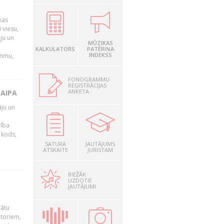
kas
 viesu,
āju un
MŪZIKAS
KALKULATORS
PATĒRIŅA
INDEKSS
ammu,
FONOGRAMMU
REĢISTRĀCIJAS
ANKETA
LAIPA
āju un
rība
R kods,
SATURA
JAUTĀJUMS
ATSKAITE
JURISTAM
BIEŽĀK
UZDOTIE
JAUTĀJUMI
nātu
utoriem,