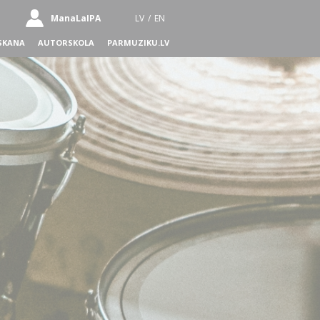
ManaLaIPA
LV
/
EN
SKANA
AUTORSKOLA
PARMUZIKU.LV