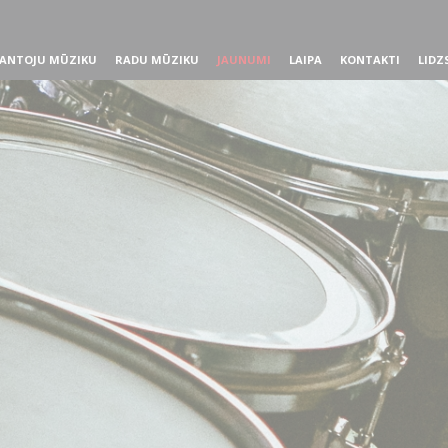
ANTOJU MŪZIKU
RADU MŪZIKU
JAUNUMI
LAIPA
KONTAKTI
LIDZ