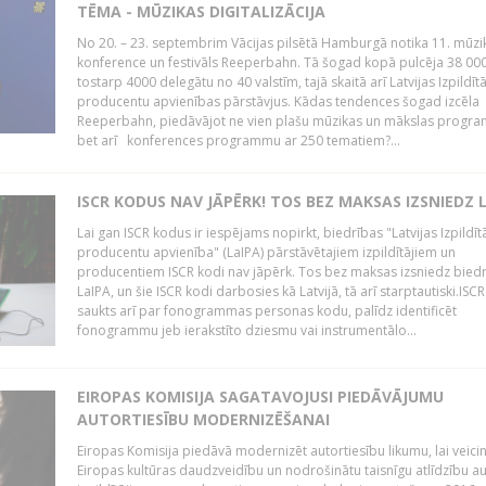
TĒMA - MŪZIKAS DIGITALIZĀCIJA
No 20. – 23. septembrim Vācijas pilsētā Hamburgā notika 11. mūzi
konference un festivāls Reeperbahn. Tā šogad kopā pulcēja 38 000
tostarp 4000 delegātu no 40 valstīm, tajā skaitā arī Latvijas Izpildīt
producentu apvienības pārstāvjus. Kādas tendences šogad izcēla
Reeperbahn, piedāvājot ne vien plašu mūzikas un mākslas progr
bet arī konferences programmu ar 250 tematiem?...
ISCR KODUS NAV JĀPĒRK! TOS BEZ MAKSAS IZSNIEDZ 
Lai gan ISCR kodus ir iespējams nopirkt, biedrības "Latvijas Izpildīt
producentu apvienība" (LaIPA) pārstāvētajiem izpildītājiem un
producentiem ISCR kodi nav jāpērk. Tos bez maksas izsniedz bied
LaIPA, un šie ISCR kodi darbosies kā Latvijā, tā arī starptautiski.ISC
saukts arī par fonogrammas personas kodu, palīdz identificēt
fonogrammu jeb ierakstīto dziesmu vai instrumentālo...
EIROPAS KOMISIJA SAGATAVOJUSI PIEDĀVĀJUMU
AUTORTIESĪBU MODERNIZĒŠANAI
Eiropas Komisija piedāvā modernizēt autortiesību likumu, lai veici
Eiropas kultūras daudzveidību un nodrošinātu taisnīgu atlīdzību a