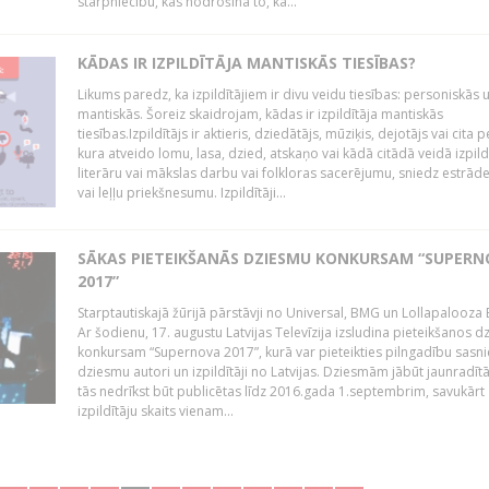
starpniecību, kas nodrošina to, ka...
KĀDAS IR IZPILDĪTĀJA MANTISKĀS TIESĪBAS?
Likums paredz, ka izpildītājiem ir divu veidu tiesības: personiskās 
mantiskās. Šoreiz skaidrojam, kādas ir izpildītāja mantiskās
tiesības.Izpildītājs ir aktieris, dziedātājs, mūziķis, dejotājs vai cita 
kura atveido lomu, lasa, dzied, atskaņo vai kādā citādā veidā izpil
literāru vai mākslas darbu vai folkloras sacerējumu, sniedz estrāde
vai leļļu priekšnesumu. Izpildītāji...
SĀKAS PIETEIKŠANĀS DZIESMU KONKURSAM “SUPERN
2017”
Starptautiskajā žūrijā pārstāvji no Universal, BMG un Lollapalooza B
Ar šodienu, 17. augustu Latvijas Televīzija izsludina pieteikšanos 
konkursam “Supernova 2017”, kurā var pieteikties pilngadību sasni
dziesmu autori un izpildītāji no Latvijas. Dziesmām jābūt jaunradī
tās nedrīkst būt publicētas līdz 2016.gada 1.septembrim, savukārt
izpildītāju skaits vienam...