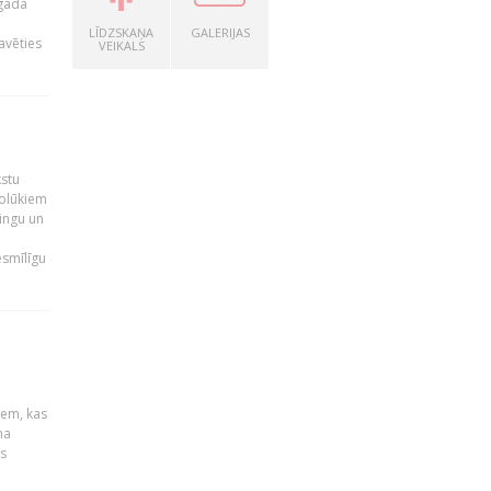
 gada
LĪDZSKAŅA
GALERIJAS
avēties
VEIKALS
kstu
nolūkiem
ingu un
esmīlīgu
S
u
iem, kas
na
s