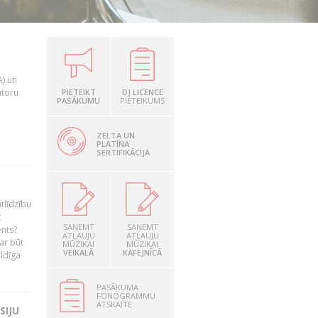
A) un
utoru
PIETEIKT
DJ LICENCE
PASĀKUMU
PIETEIKUMS
ZELTA UN
PLATĪNA
SERTIFIKĀCIJA
tlīdzību
t
SAŅEMT
SAŅEMT
ents?
ATĻAUJU
ATĻAUJU
ar būt
MŪZIKAI
MŪZIKAI
VEIKALĀ
KAFEJNĪCĀ
ildīga
PASĀKUMA
FONOGRAMMU
ATSKAITE
SIJU