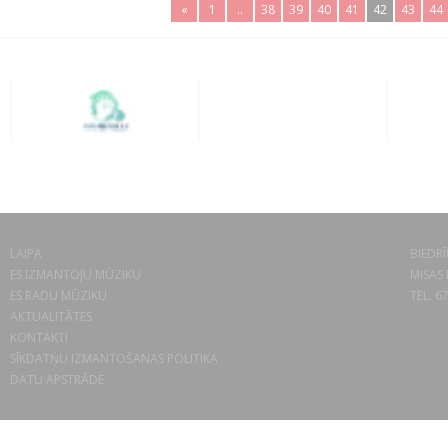
«
1
..
38
39
40
41
42
43
44
LAIPA
BIEDRĪ
ES IZMANTOJU MŪZIKU
MISAS 
ES RADU MŪZIKU
TEL. 6
AKTUALITĀTES
KONTAKTI
SĪKDATŅU IZMANTOŠANAS POLITIKA
DATU APSTRĀDE