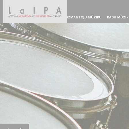
IZMANTOJU MŪZIKU
RADU MŪZIK