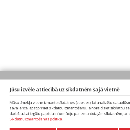
Jūsu izvēle attiecībā uz sīkdatnēm šajā vietnē
Mūsu tīmekļa vietne izmanto sīkdatnes (cookies), lai analizētu datuplūsm
savā ierīcē, apstipriniet sīkdatņu izmantošanu. Ja noraidīsiet sīkdatņu 
darbību. Lai iegūtu papildu informāciju par izmantotajām sīkdatnēm, to 
Sīkdatņu izmantošanas politika
.