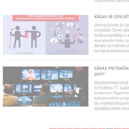
starpniecību, kas nodr
KĀDAS IR IZPILD
Likums paredz, ka izpi
mantiskās. Šoreiz ska
tiesības.Izpildītājs ir
kura atveido lomu, la
literāru vai mākslas 
vai leļļu priekšnesumu. 
SĀKAS PIETEIKŠ
2017”
Starptautiskajā žūrij
Ar šodienu, 17. augus
konkursam “Supernova
dziesmu autori un izp
tās nedrīkst būt publ
izpildītāju skaits vien