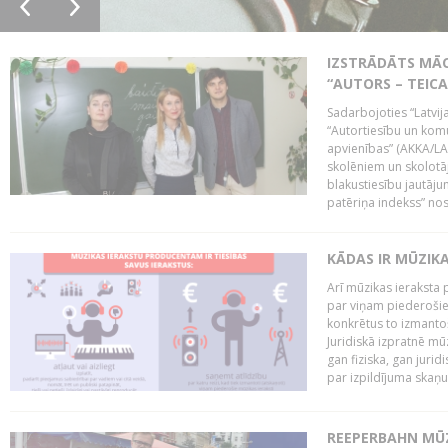
IZSTRĀDĀTS MĀC
“AUTORS – TEIC
Sadarbojoties “Latvij
“Autortiesību un komu
apvienības” (AKKA/LAA
skolēniem un skolotāji
blakustiesību jautāj
patēriņa indekss” nos
KĀDAS IR MŪZIK
Arī mūzikas ieraksta 
par viņam piederošiem
konkrētus to izmanto
Juridiskā izpratnē m
gan fiziska, gan jurid
par izpildījuma skaņu,
REEPERBAHN MŪZ