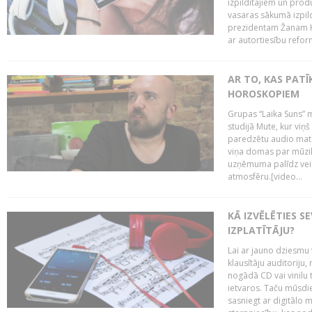
izpildītājiem un pro
vasaras sākumā izpild
prezidentam Žanam Kl
ar autortiesību reform
AR TO, KAS PATĪK
HOROSKOPIEM
Grupas “Laika Suns” m
studijā Mute, kur viņ
paredzētu audio mate
viņa domas par mūzik
uzņēmuma palīdz veid
atmosfēru.[video...
KĀ IZVĒLĒTIES S
IZPLATĪTĀJU?
Lai ar jauno dziesmu 
klausītāju auditoriju,
nogādā CD vai vinilu 
ietvaros. Taču mūsdi
sasniegt ar digitālo m