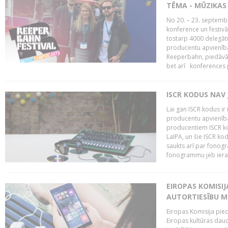
TĒMA - MŪZIKAS 
No 20. – 23. septemb
konference un festiv
tostarp 4000 delegātu 
producentu apvienība
Reeperbahn, piedāvā
bet arī konferences
ISCR KODUS NAV 
Lai gan ISCR kodus ir 
producentu apvienība"
producentiem ISCR ko
LaIPA, un šie ISCR kod
saukts arī par fonog
fonogrammu jeb ierak
EIROPAS KOMISI
AUTORTIESĪBU M
Eiropas Komisija pied
Eiropas kultūras daud