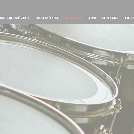
ANTOJU MŪZIKU
RADU MŪZIKU
JAUNUMI
LAIPA
KONTAKTI
LIDZ