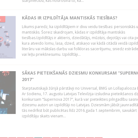
starpniecību, kas nodrošina to, ka...
KĀDAS IR IZPILDĪTĀJA MANTISKĀS TIESĪBAS?
Likums paredz, ka izpildītājiem ir divu veidu tiesības: personiskās 
mantiskās. Šoreiz skaidrojam, kādas ir izpildītāja mantiskās
tiesības.Izpildītājs ir aktieris, dziedātājs, mūziķis, dejotājs vai cita 
kura atveido lomu, lasa, dzied, atskaņo vai kādā citādā veidā izpil
literāru vai mākslas darbu vai folkloras sacerējumu, sniedz estrāde
vai leļļu priekšnesumu. Izpildītāji...
SĀKAS PIETEIKŠANĀS DZIESMU KONKURSAM “SUPERN
2017”
Starptautiskajā žūrijā pārstāvji no Universal, BMG un Lollapalooza B
Ar šodienu, 17. augustu Latvijas Televīzija izsludina pieteikšanos 
konkursam “Supernova 2017”, kurā var pieteikties pilngadību sasni
dziesmu autori un izpildītāji no Latvijas. Dziesmām jābūt jaunradī
tās nedrīkst būt publicētas līdz 2016.gada 1.septembrim, savukārt
izpildītāju skaits vienam...