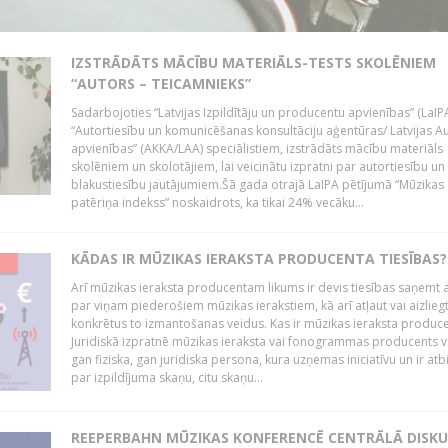
IZSTRĀDĀTS MĀCĪBU MATERIĀLS-TESTS SKOLĒNIEM
“AUTORS – TEICAMNIEKS”
Sadarbojoties “Latvijas Izpildītāju un producentu apvienības” (LaIP
“Autortiesību un komunicēšanas konsultāciju aģentūras/ Latvijas A
apvienības” (AKKA/LAA) speciālistiem, izstrādāts mācību materiāls
skolēniem un skolotājiem, lai veicinātu izpratni par autortiesību un
blakustiesību jautājumiem.Šā gada otrajā LaIPA pētījumā “Mūzikas
patēriņa indekss” noskaidrots, ka tikai 24% vecāku...
KĀDAS IR MŪZIKAS IERAKSTA PRODUCENTA TIESĪBAS?
Arī mūzikas ieraksta producentam likums ir devis tiesības saņemt a
par viņam piederošiem mūzikas ierakstiem, kā arī atļaut vai aizlieg
konkrētus to izmantošanas veidus. Kas ir mūzikas ieraksta produc
Juridiskā izpratnē mūzikas ieraksta vai fonogrammas producents v
gan fiziska, gan juridiska persona, kura uzņemas iniciatīvu un ir atb
par izpildījuma skaņu, citu skaņu...
REEPERBAHN MŪZIKAS KONFERENCĒ CENTRĀLĀ DISKU