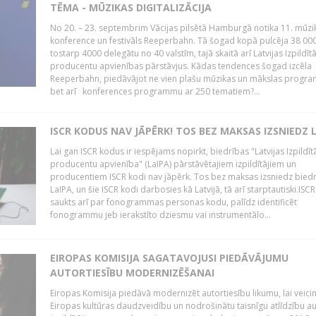
TĒMA - MŪZIKAS DIGITALIZĀCIJA
No 20. – 23. septembrim Vācijas pilsētā Hamburgā notika 11. mūzi
konference un festivāls Reeperbahn. Tā šogad kopā pulcēja 38 000
tostarp 4000 delegātu no 40 valstīm, tajā skaitā arī Latvijas Izpildīt
producentu apvienības pārstāvjus. Kādas tendences šogad izcēla
Reeperbahn, piedāvājot ne vien plašu mūzikas un mākslas progr
bet arī konferences programmu ar 250 tematiem?...
ISCR KODUS NAV JĀPĒRK! TOS BEZ MAKSAS IZSNIEDZ 
Lai gan ISCR kodus ir iespējams nopirkt, biedrības "Latvijas Izpildīt
producentu apvienība" (LaIPA) pārstāvētajiem izpildītājiem un
producentiem ISCR kodi nav jāpērk. Tos bez maksas izsniedz bied
LaIPA, un šie ISCR kodi darbosies kā Latvijā, tā arī starptautiski.ISC
saukts arī par fonogrammas personas kodu, palīdz identificēt
fonogrammu jeb ierakstīto dziesmu vai instrumentālo...
EIROPAS KOMISIJA SAGATAVOJUSI PIEDĀVĀJUMU
AUTORTIESĪBU MODERNIZĒŠANAI
Eiropas Komisija piedāvā modernizēt autortiesību likumu, lai veici
Eiropas kultūras daudzveidību un nodrošinātu taisnīgu atlīdzību a