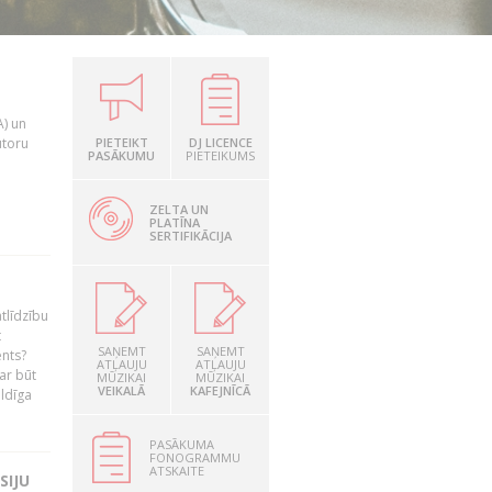
A) un
utoru
PIETEIKT
DJ LICENCE
PASĀKUMU
PIETEIKUMS
ZELTA UN
PLATĪNA
SERTIFIKĀCIJA
tlīdzību
t
SAŅEMT
SAŅEMT
ents?
ATĻAUJU
ATĻAUJU
ar būt
MŪZIKAI
MŪZIKAI
VEIKALĀ
KAFEJNĪCĀ
ildīga
PASĀKUMA
FONOGRAMMU
ATSKAITE
SIJU