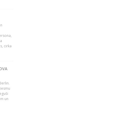
un
persona,
da
s, cirka
OVA
erlin.
dziesmu
eguši
tām un