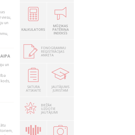
kas
 viesu,
āju un
MŪZIKAS
KALKULATORS
PATĒRIŅA
INDEKSS
ammu,
FONOGRAMMU
REĢISTRĀCIJAS
ANKETA
LAIPA
āju un
rība
R kods,
SATURA
JAUTĀJUMS
ATSKAITE
JURISTAM
BIEŽĀK
UZDOTIE
JAUTĀJUMI
nātu
utoriem,