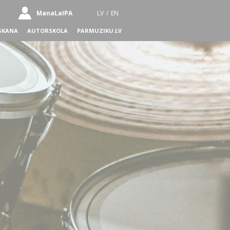
ManaLaIPA
LV
/
EN
SKANA
AUTORSKOLA
PARMUZIKU.LV