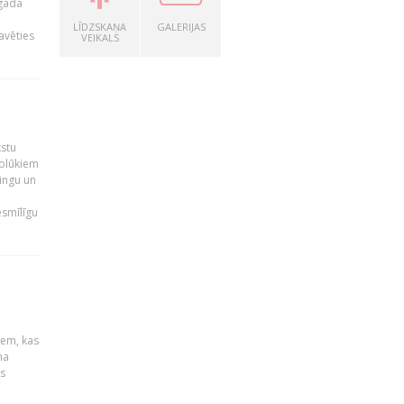
 gada
LĪDZSKAŅA
GALERIJAS
avēties
VEIKALS
kstu
nolūkiem
ingu un
esmīlīgu
S
u
iem, kas
na
s