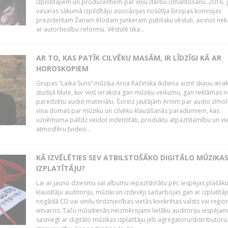
izpildītājiem un producentiem par viņu darbu izmantošanu. 2016.
vasaras sākumā izpildītāju asociācijas nosūtīja Eiropas komisijas
prezidentam Žanam Klodam Junkeram publisku vēstuli, aicinot nek
ar autortiesību reformu. Vēstulē tika...
AR TO, KAS PATĪK CILVĒKU MASĀM, IR LĪDZĪGI KĀ AR
HOROSKOPIEM
Grupas “Laika Suns” mūziķa Arņa Račinska ikdiena aizrit skaņu iera
studijā Mute, kur viņš ieraksta gan mūziķu veikumu, gan reklāmas 
paredzētu audio materiālu. Šoreiz jautājām Arnim par audio zīmol
viņa domas par mūziku un cilvēku klausīšanās paradumiem, kas
uzņēmuma palīdz veidot indentitāti, produktu atpazīstamību un vi
atmosfēru.[video...
KĀ IZVĒLĒTIES SEV ATBILSTOŠĀKO DIGITĀLO MŪZIKA
IZPLATĪTĀJU?
Lai ar jauno dziesmu vai albumu iepazīstinātu pēc iespējas plašāk
klausītāju auditoriju, mūziķi un izdevēji sadarbojas gan ar izplatītāj
nogādā CD vai vinilu tirdzniecības vietās konkrētas valsts vai reģio
ietvaros. Taču mūsdienās neizmērojami lielāku auditoriju iespējam
sasniegt ar digitālo mūzikas izplatītāju jeb agregatoru/distributoru