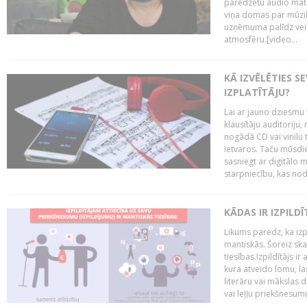
paredzētu audio mate
viņa domas par mūzik
uzņēmuma palīdz veid
atmosfēru.[video...
KĀ IZVĒLĒTIES S
IZPLATĪTĀJU?
Lai ar jauno dziesmu 
klausītāju auditoriju,
nogādā CD vai vinilu 
ietvaros. Taču mūsdi
sasniegt ar digitālo m
starpniecību, kas nodr
KĀDAS IR IZPILD
Likums paredz, ka izpi
mantiskās. Šoreiz ska
tiesības.Izpildītājs ir
kura atveido lomu, la
literāru vai mākslas 
vai leļļu priekšnesumu. 