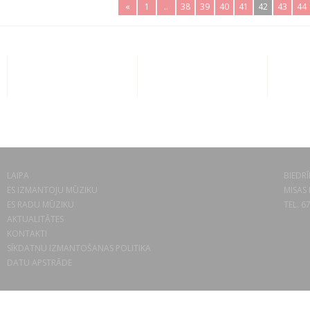
«
1
..
38
39
40
41
42
43
44
LAIPA
BIEDRĪ
ES IZMANTOJU MŪZIKU
MISAS 
ES RADU MŪZIKU
TEL. 6
AKTUALITĀTES
KONTAKTI
SĪKDATŅU IZMANTOŠANAS POLITIKA
DATU APSTRĀDE