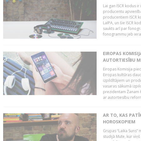
Lai gan ISCR kodus ir 
producentu apvienība"
producentiem ISCR ko
LaIPA, un šie ISCR kod
saukts arī par fonog
fonogrammu jeb ierak
EIROPAS KOMISI
AUTORTIESĪBU M
Eiropas Komisija pied
Eiropas kultūras daud
izpildītājiem un pro
vasaras sākumā izpild
prezidentam Žanam Kl
ar autortiesību reform
AR TO, KAS PATĪK
HOROSKOPIEM
Grupas “Laika Suns” m
studijā Mute, kur viņ