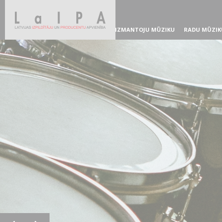
IZMANTOJU MŪZIKU
RADU MŪZIK