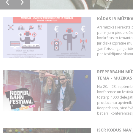
KĀDAS IR MŪZIK
Arī mūzikas ieraksta 
par viņam piederošiem
konkrētus to izmanto
Juridiskā izpratnē m
gan fiziska, gan jurid
par izpildījuma skaņu,
REEPERBAHN MŪZ
TĒMA - MŪZIKAS 
No 20. – 23. septemb
konference un festiv
tostarp 4000 delegātu 
producentu apvienība
Reeperbahn, piedāvā
bet arī konferences
ISCR KODUS NAV 