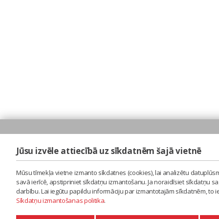
Jūsu izvēle attiecībā uz sīkdatnēm šajā vietnē
Mūsu tīmekļa vietne izmanto sīkdatnes (cookies), lai analizētu datuplūsm
savā ierīcē, apstipriniet sīkdatņu izmantošanu. Ja noraidīsiet sīkdatņu 
darbību. Lai iegūtu papildu informāciju par izmantotajām sīkdatnēm, to 
Sīkdatņu izmantošanas politika
.