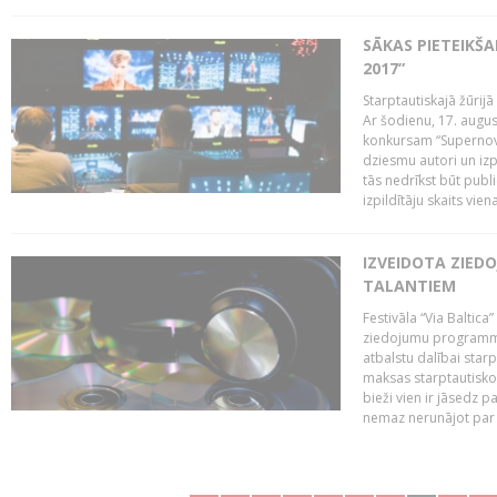
SĀKAS PIETEIKŠ
2017”
Starptautiskajā žūrij
Ar šodienu, 17. augus
konkursam “Supernova
dziesmu autori un izp
tās nedrīkst būt publ
izpildītāju skaits vien
IZVEIDOTA ZIED
TALANTIEM
Festivāla “Via Baltica”
ziedojumu programmu 
atbalstu dalībai sta
maksas starptautisko
bieži vien ir jāsedz 
nemaz nerunājot par 