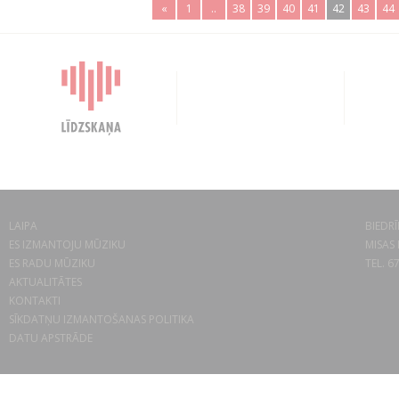
«
1
..
38
39
40
41
42
43
44
LAIPA
BIEDRĪ
ES IZMANTOJU MŪZIKU
MISAS 
ES RADU MŪZIKU
TEL. 6
AKTUALITĀTES
KONTAKTI
SĪKDATŅU IZMANTOŠANAS POLITIKA
DATU APSTRĀDE