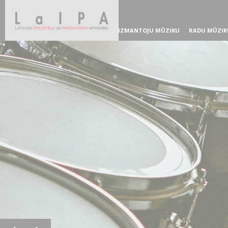
IZMANTOJU MŪZIKU
RADU MŪZIK