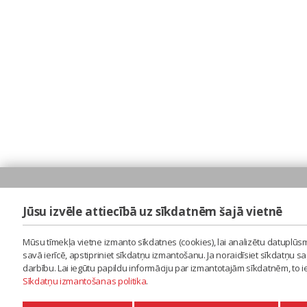
Jūsu izvēle attiecībā uz sīkdatnēm šajā vietnē
Mūsu tīmekļa vietne izmanto sīkdatnes (cookies), lai analizētu datuplūsm
savā ierīcē, apstipriniet sīkdatņu izmantošanu. Ja noraidīsiet sīkdatņu 
darbību. Lai iegūtu papildu informāciju par izmantotajām sīkdatnēm, to 
Sīkdatņu izmantošanas politika
.