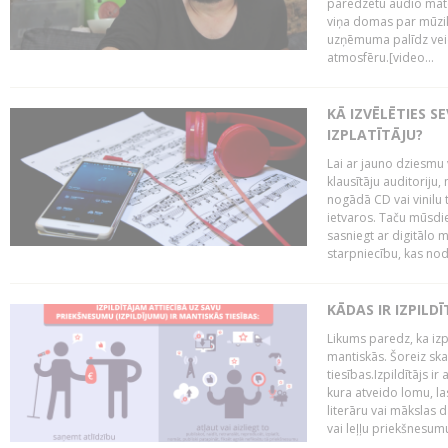
paredzētu audio mate
viņa domas par mūzik
uzņēmuma palīdz veid
atmosfēru.[video...
KĀ IZVĒLĒTIES S
IZPLATĪTĀJU?
Lai ar jauno dziesmu 
klausītāju auditoriju,
nogādā CD vai vinilu 
ietvaros. Taču mūsdi
sasniegt ar digitālo m
starpniecību, kas nodr
KĀDAS IR IZPILD
Likums paredz, ka izpi
mantiskās. Šoreiz ska
tiesības.Izpildītājs ir
kura atveido lomu, la
literāru vai mākslas 
vai leļļu priekšnesumu. 