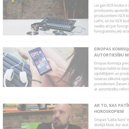
Lai gan ISCR kodus ir 
producentu apvienība"
producentiem ISCR ko
LaIPA, un šie ISCR kod
saukts arī par fonog
fonogrammu jeb ierak
EIROPAS KOMISI
AUTORTIESĪBU M
Eiropas Komisija pied
Eiropas kultūras daud
izpildītājiem un pro
vasaras sākumā izpild
prezidentam Žanam Kl
ar autortiesību reform
AR TO, KAS PATĪK
HOROSKOPIEM
Grupas “Laika Suns” m
studijā Mute, kur viņ