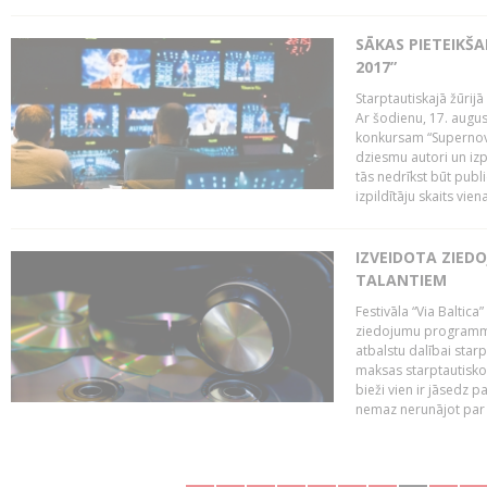
SĀKAS PIETEIKŠ
2017”
Starptautiskajā žūrij
Ar šodienu, 17. augus
konkursam “Supernova
dziesmu autori un izp
tās nedrīkst būt publ
izpildītāju skaits vien
IZVEIDOTA ZIED
TALANTIEM
Festivāla “Via Baltica”
ziedojumu programmu 
atbalstu dalībai sta
maksas starptautisko
bieži vien ir jāsedz 
nemaz nerunājot par 