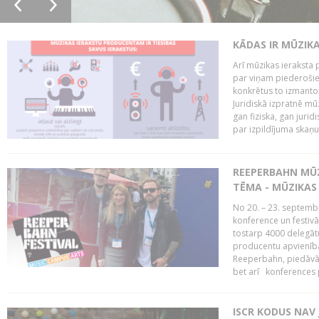
KĀDAS IR MŪZIK
Arī mūzikas ieraksta 
par viņam piederošiem
konkrētus to izmanto
Juridiskā izpratnē m
gan fiziska, gan jurid
par izpildījuma skaņu,
REEPERBAHN MŪZ
TĒMA - MŪZIKAS 
No 20. – 23. septemb
konference un festiv
tostarp 4000 delegātu 
producentu apvienība
Reeperbahn, piedāvā
bet arī konferences
ISCR KODUS NAV 