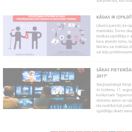
starpniecību, kas nodr
KĀDAS IR IZPILD
Likums paredz, ka izpi
mantiskās. Šoreiz ska
tiesības.Izpildītājs ir
kura atveido lomu, la
literāru vai mākslas 
vai leļļu priekšnesumu. 
SĀKAS PIETEIKŠ
2017”
Starptautiskajā žūrij
Ar šodienu, 17. augus
konkursam “Supernova
dziesmu autori un izp
tās nedrīkst būt publ
izpildītāju skaits vien