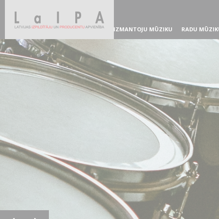
IZMANTOJU MŪZIKU
RADU MŪZIK