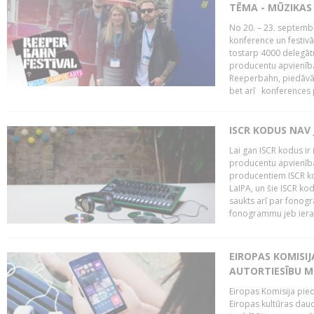
TĒMA - MŪZIKAS 
No 20. – 23. septemb
konference un festiv
tostarp 4000 delegātu 
producentu apvienība
Reeperbahn, piedāvā
bet arī konferences
ISCR KODUS NAV 
Lai gan ISCR kodus ir 
producentu apvienība"
producentiem ISCR ko
LaIPA, un šie ISCR kod
saukts arī par fonog
fonogrammu jeb ierak
EIROPAS KOMISI
AUTORTIESĪBU M
Eiropas Komisija pied
Eiropas kultūras daud