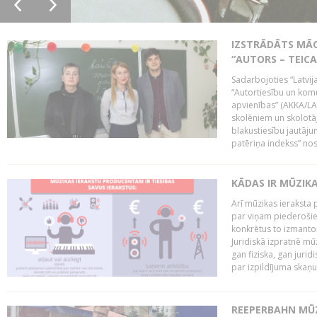
IZSTRĀDĀTS MĀC
“AUTORS – TEIC
Sadarbojoties “Latvij
“Autortiesību un komu
apvienības” (AKKA/LAA
skolēniem un skolotāji
blakustiesību jautāj
patēriņa indekss” nos
KĀDAS IR MŪZIK
Arī mūzikas ieraksta 
par viņam piederošiem
konkrētus to izmanto
Juridiskā izpratnē m
gan fiziska, gan jurid
par izpildījuma skaņu,
REEPERBAHN MŪZ