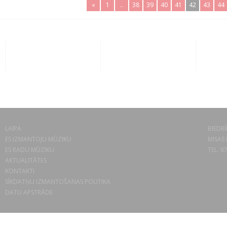
«
1
..
38
39
40
41
42
43
44
LAIPA
BIEDRĪ
ES IZMANTOJU MŪZIKU
MISAS 
ES RADU MŪZIKU
TEL. 6
AKTUALITĀTES
KONTAKTI
SĪKDATŅU IZMANTOŠANAS POLITIKA
DATU APSTRĀDE