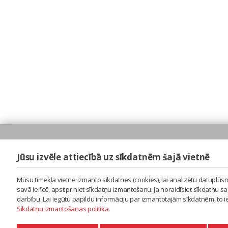
Jūsu izvēle attiecībā uz sīkdatnēm šajā vietnē
Mūsu tīmekļa vietne izmanto sīkdatnes (cookies), lai analizētu datuplūsm
savā ierīcē, apstipriniet sīkdatņu izmantošanu. Ja noraidīsiet sīkdatņu 
darbību. Lai iegūtu papildu informāciju par izmantotajām sīkdatnēm, to 
Sīkdatņu izmantošanas politika
.