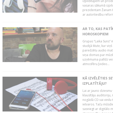
izpildītājiem un pro
vasaras sākumā izpild
prezidentam Žanam Kl
ar autortiesību reform
AR TO, KAS PATĪK
HOROSKOPIEM
Grupas “Laika Suns” m
studijā Mute, kur viņ
paredzētu audio mate
viņa domas par mūzik
uzņēmuma palīdz veid
atmosfēru.[video...
KĀ IZVĒLĒTIES S
IZPLATĪTĀJU?
Lai ar jauno dziesmu 
klausītāju auditoriju,
nogādā CD vai vinilu 
ietvaros. Taču mūsdi
sasniegt ar digitālo m