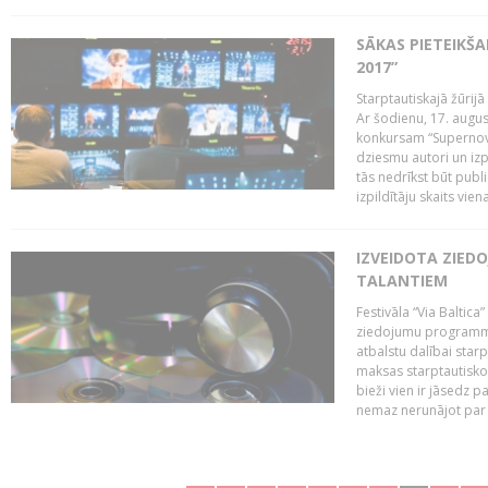
SĀKAS PIETEIKŠ
2017”
Starptautiskajā žūrij
Ar šodienu, 17. augus
konkursam “Supernova
dziesmu autori un izp
tās nedrīkst būt publ
izpildītāju skaits vien
IZVEIDOTA ZIED
TALANTIEM
Festivāla “Via Baltica”
ziedojumu programmu 
atbalstu dalībai sta
maksas starptautisko
bieži vien ir jāsedz 
nemaz nerunājot par 