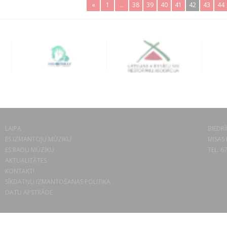
«
1
..
38
39
40
41
42
43
44
LAIPA
BIEDRĪ
ES IZMANTOJU MŪZIKU
MISAS 
ES RADU MŪZIKU
TEL. 6
AKTUALITĀTES
KONTAKTI
SĪKDATŅU IZMANTOŠANAS POLITIKA
DATU APSTRĀDE