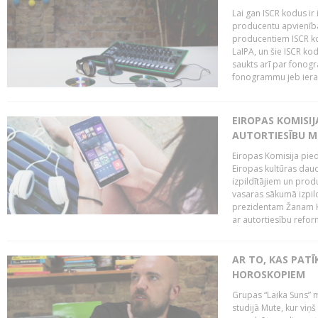
Lai gan ISCR kodus ir 
producentu apvienība"
producentiem ISCR ko
LaIPA, un šie ISCR kod
saukts arī par fonog
fonogrammu jeb ierak
EIROPAS KOMISI
AUTORTIESĪBU M
Eiropas Komisija pied
Eiropas kultūras daud
izpildītājiem un pro
vasaras sākumā izpild
prezidentam Žanam Kl
ar autortiesību reform
AR TO, KAS PATĪK
HOROSKOPIEM
Grupas “Laika Suns” m
studijā Mute, kur viņ