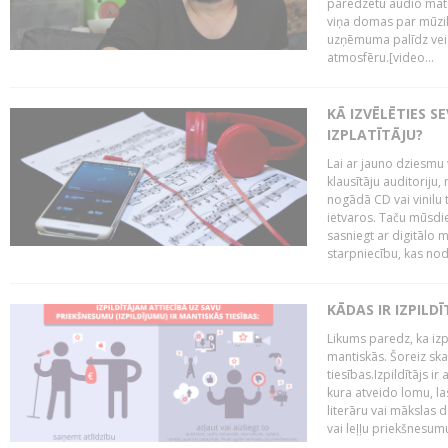
paredzētu audio mate
viņa domas par mūzik
uzņēmuma palīdz veid
atmosfēru.[video...
KĀ IZVĒLĒTIES S
IZPLATĪTĀJU?
Lai ar jauno dziesmu 
klausītāju auditoriju,
nogādā CD vai vinilu 
ietvaros. Taču mūsdi
sasniegt ar digitālo m
starpniecību, kas nodr
KĀDAS IR IZPILD
Likums paredz, ka izpi
mantiskās. Šoreiz ska
tiesības.Izpildītājs ir
kura atveido lomu, la
literāru vai mākslas 
vai leļļu priekšnesumu. 