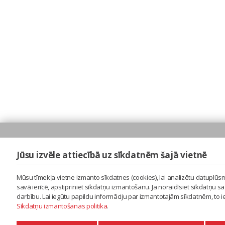
Jūsu izvēle attiecībā uz sīkdatnēm šajā vietnē
Mūsu tīmekļa vietne izmanto sīkdatnes (cookies), lai analizētu datuplūsm
savā ierīcē, apstipriniet sīkdatņu izmantošanu. Ja noraidīsiet sīkdatņu 
darbību. Lai iegūtu papildu informāciju par izmantotajām sīkdatnēm, to 
Sīkdatņu izmantošanas politika
.