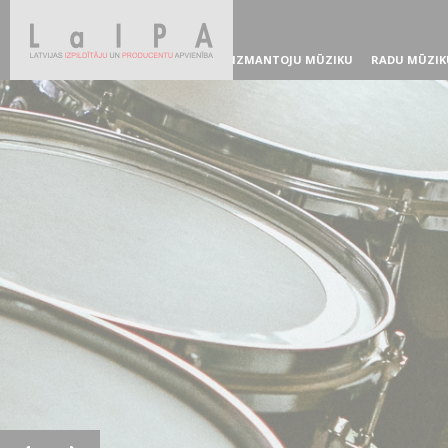
IZMANTOJU MŪZIKU
RADU MŪZIK