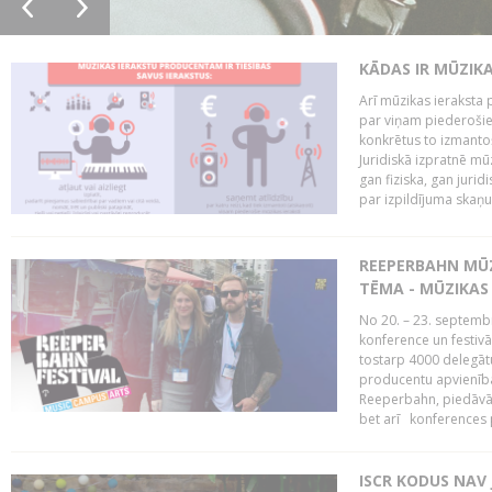
KĀDAS IR MŪZIK
Arī mūzikas ieraksta 
par viņam piederošiem
konkrētus to izmanto
Juridiskā izpratnē m
gan fiziska, gan jurid
par izpildījuma skaņu,
REEPERBAHN MŪZ
TĒMA - MŪZIKAS 
No 20. – 23. septemb
konference un festiv
tostarp 4000 delegātu 
producentu apvienība
Reeperbahn, piedāvā
bet arī konferences
ISCR KODUS NAV 