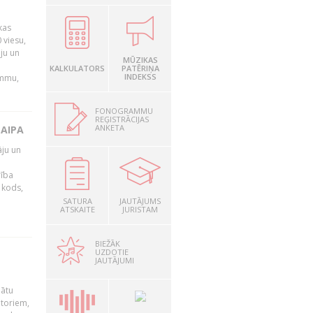
kas
 viesu,
āju un
MŪZIKAS
KALKULATORS
PATĒRIŅA
INDEKSS
ammu,
FONOGRAMMU
REĢISTRĀCIJAS
ANKETA
LAIPA
āju un
rība
R kods,
SATURA
JAUTĀJUMS
ATSKAITE
JURISTAM
BIEŽĀK
UZDOTIE
JAUTĀJUMI
nātu
utoriem,