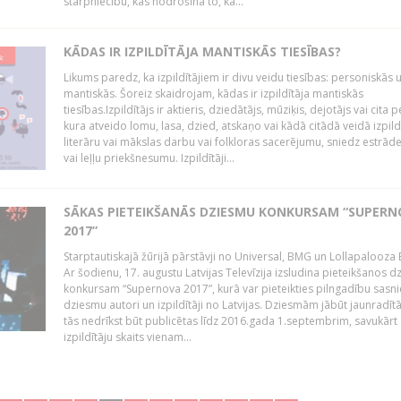
starpniecību, kas nodrošina to, ka...
KĀDAS IR IZPILDĪTĀJA MANTISKĀS TIESĪBAS?
Likums paredz, ka izpildītājiem ir divu veidu tiesības: personiskās 
mantiskās. Šoreiz skaidrojam, kādas ir izpildītāja mantiskās
tiesības.Izpildītājs ir aktieris, dziedātājs, mūziķis, dejotājs vai cita 
kura atveido lomu, lasa, dzied, atskaņo vai kādā citādā veidā izpil
literāru vai mākslas darbu vai folkloras sacerējumu, sniedz estrāde
vai leļļu priekšnesumu. Izpildītāji...
SĀKAS PIETEIKŠANĀS DZIESMU KONKURSAM “SUPERN
2017”
Starptautiskajā žūrijā pārstāvji no Universal, BMG un Lollapalooza B
Ar šodienu, 17. augustu Latvijas Televīzija izsludina pieteikšanos 
konkursam “Supernova 2017”, kurā var pieteikties pilngadību sasni
dziesmu autori un izpildītāji no Latvijas. Dziesmām jābūt jaunradī
tās nedrīkst būt publicētas līdz 2016.gada 1.septembrim, savukārt
izpildītāju skaits vienam...