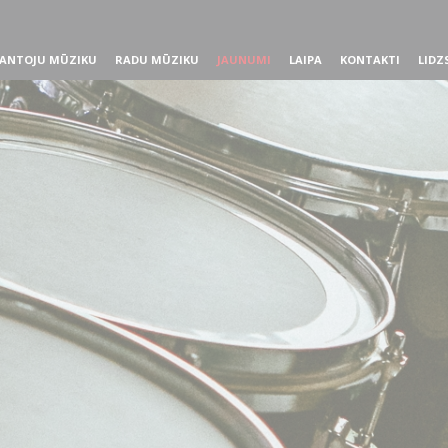
ANTOJU MŪZIKU
RADU MŪZIKU
JAUNUMI
LAIPA
KONTAKTI
LIDZ