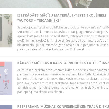
IZSTRĀDĀTS MĀCĪBU MATERIĀLS-TESTS SKOLĒNIEM
“AUTORS – TEICAMNIEKS”
Sadarbojoties “Latvijas Izpildītāju un producentu apvienības” (LaIP
“Autortiesību un komunicēšanas konsultāciju aģentūras/ Latvijas A
apvienības” (AKKA/LAA) speciālistiem, izstrādāts mācību materiāls
skolēniem un skolotājiem, lai veicinātu izpratni par autortiesību un
blakustiesību jautājumiem.Šā gada otrajā LaIPA pētījumā “Mūzikas
patēriņa indekss” noskaidrots, ka tikai 24% vecāku...
KĀDAS IR MŪZIKAS IERAKSTA PRODUCENTA TIESĪBAS?
Arī mūzikas ieraksta producentam likums ir devis tiesības saņemt a
par viņam piederošiem mūzikas ierakstiem, kā arī atļaut vai aizlieg
konkrētus to izmantošanas veidus. Kas ir mūzikas ieraksta produc
Juridiskā izpratnē mūzikas ieraksta vai fonogrammas producents v
gan fiziska, gan juridiska persona, kura uzņemas iniciatīvu un ir atb
par izpildījuma skaņu, citu skaņu...
REEPERBAHN MŪZIKAS KONFERENCĒ CENTRĀLĀ DISKU