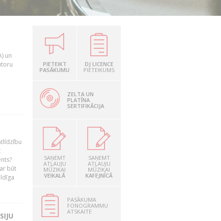
A) un
utoru
PIETEIKT
DJ LICENCE
PASĀKUMU
PIETEIKUMS
ZELTA UN
PLATĪNA
SERTIFIKĀCIJA
tlīdzību
t
SAŅEMT
SAŅEMT
ents?
ATĻAUJU
ATĻAUJU
ar būt
MŪZIKAI
MŪZIKAI
VEIKALĀ
KAFEJNĪCĀ
ildīga
PASĀKUMA
FONOGRAMMU
ATSKAITE
SIJU