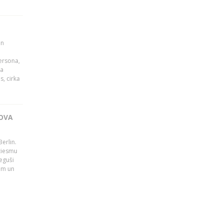
un
persona,
da
s, cirka
OVA
erlin.
dziesmu
eguši
tām un