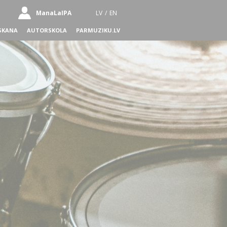
ManaLaIPA
LV
/
EN
SKANA
AUTORSKOLA
PARMUZIKU.LV