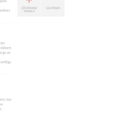
 gada
LĪDZSKAŅA
GALERIJAS
avēties
VEIKALS
kstu
nolūkiem
ingu un
esmīlīgu
S
u
iem, kas
na
s