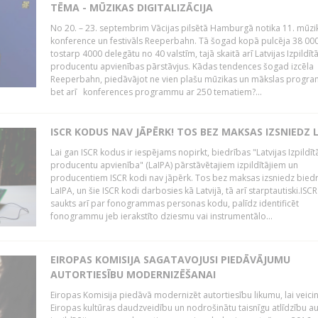
TĒMA - MŪZIKAS DIGITALIZĀCIJA
No 20. – 23. septembrim Vācijas pilsētā Hamburgā notika 11. mūzi
konference un festivāls Reeperbahn. Tā šogad kopā pulcēja 38 000
tostarp 4000 delegātu no 40 valstīm, tajā skaitā arī Latvijas Izpildīt
producentu apvienības pārstāvjus. Kādas tendences šogad izcēla
Reeperbahn, piedāvājot ne vien plašu mūzikas un mākslas progr
bet arī konferences programmu ar 250 tematiem?...
ISCR KODUS NAV JĀPĒRK! TOS BEZ MAKSAS IZSNIEDZ 
Lai gan ISCR kodus ir iespējams nopirkt, biedrības "Latvijas Izpildīt
producentu apvienība" (LaIPA) pārstāvētajiem izpildītājiem un
producentiem ISCR kodi nav jāpērk. Tos bez maksas izsniedz bied
LaIPA, un šie ISCR kodi darbosies kā Latvijā, tā arī starptautiski.ISC
saukts arī par fonogrammas personas kodu, palīdz identificēt
fonogrammu jeb ierakstīto dziesmu vai instrumentālo...
EIROPAS KOMISIJA SAGATAVOJUSI PIEDĀVĀJUMU
AUTORTIESĪBU MODERNIZĒŠANAI
Eiropas Komisija piedāvā modernizēt autortiesību likumu, lai veici
Eiropas kultūras daudzveidību un nodrošinātu taisnīgu atlīdzību a