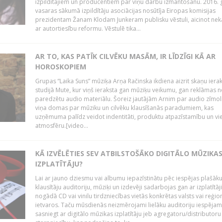
izpildītājiem un producentiem par viņu darbu izmantošanu. 2016.
vasaras sākumā izpildītāju asociācijas nosūtīja Eiropas komisijas
prezidentam Žanam Klodam Junkeram publisku vēstuli, aicinot nek
ar autortiesību reformu. Vēstulē tika...
AR TO, KAS PATĪK CILVĒKU MASĀM, IR LĪDZĪGI KĀ AR
HOROSKOPIEM
Grupas “Laika Suns” mūziķa Arņa Račinska ikdiena aizrit skaņu iera
studijā Mute, kur viņš ieraksta gan mūziķu veikumu, gan reklāmas 
paredzētu audio materiālu. Šoreiz jautājām Arnim par audio zīmol
viņa domas par mūziku un cilvēku klausīšanās paradumiem, kas
uzņēmuma palīdz veidot indentitāti, produktu atpazīstamību un vi
atmosfēru.[video...
KĀ IZVĒLĒTIES SEV ATBILSTOŠĀKO DIGITĀLO MŪZIKA
IZPLATĪTĀJU?
Lai ar jauno dziesmu vai albumu iepazīstinātu pēc iespējas plašāk
klausītāju auditoriju, mūziķi un izdevēji sadarbojas gan ar izplatītāj
nogādā CD vai vinilu tirdzniecības vietās konkrētas valsts vai reģio
ietvaros. Taču mūsdienās neizmērojami lielāku auditoriju iespējam
sasniegt ar digitālo mūzikas izplatītāju jeb agregatoru/distributoru