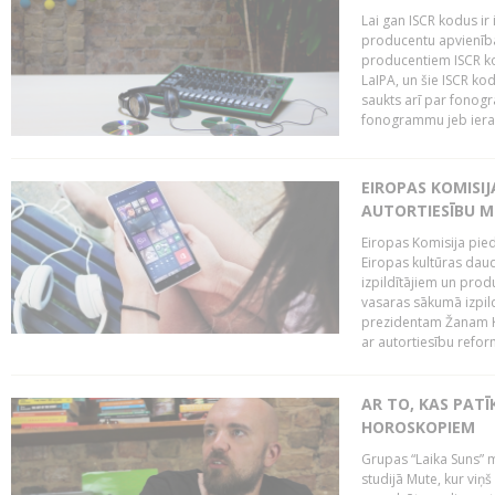
Lai gan ISCR kodus ir 
producentu apvienība"
producentiem ISCR ko
LaIPA, un šie ISCR kod
saukts arī par fonog
fonogrammu jeb ierak
EIROPAS KOMISI
AUTORTIESĪBU M
Eiropas Komisija pied
Eiropas kultūras daud
izpildītājiem un pro
vasaras sākumā izpild
prezidentam Žanam Kl
ar autortiesību reform
AR TO, KAS PATĪK
HOROSKOPIEM
Grupas “Laika Suns” m
studijā Mute, kur viņ