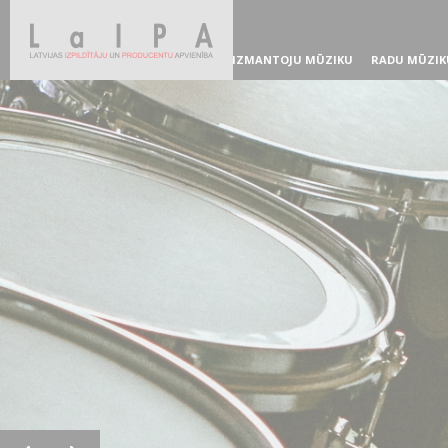
IZMANTOJU MŪZIKU
RADU MŪZIK