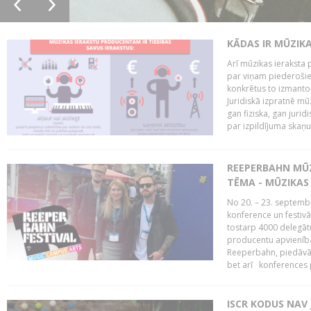
KĀDAS IR MŪZIK
Arī mūzikas ieraksta 
par viņam piederošiem
konkrētus to izmanto
Juridiskā izpratnē m
gan fiziska, gan jurid
par izpildījuma skaņu,
REEPERBAHN MŪZ
TĒMA - MŪZIKAS 
No 20. – 23. septemb
konference un festiv
tostarp 4000 delegātu 
producentu apvienība
Reeperbahn, piedāvā
bet arī konferences
ISCR KODUS NAV 