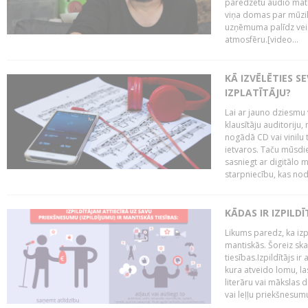
paredzētu audio mate
viņa domas par mūzik
uzņēmuma palīdz veid
atmosfēru.[video...
KĀ IZVĒLĒTIES S
IZPLATĪTĀJU?
Lai ar jauno dziesmu 
klausītāju auditoriju,
nogādā CD vai vinilu 
ietvaros. Taču mūsdi
sasniegt ar digitālo m
starpniecību, kas nodr
KĀDAS IR IZPILD
Likums paredz, ka izpi
mantiskās. Šoreiz ska
tiesības.Izpildītājs ir
kura atveido lomu, la
literāru vai mākslas 
vai leļļu priekšnesumu. 