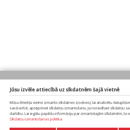
Jūsu izvēle attiecībā uz sīkdatnēm šajā vietnē
Mūsu tīmekļa vietne izmanto sīkdatnes (cookies), lai analizētu datuplūsm
savā ierīcē, apstipriniet sīkdatņu izmantošanu. Ja noraidīsiet sīkdatņu 
darbību. Lai iegūtu papildu informāciju par izmantotajām sīkdatnēm, to 
Sīkdatņu izmantošanas politika
.