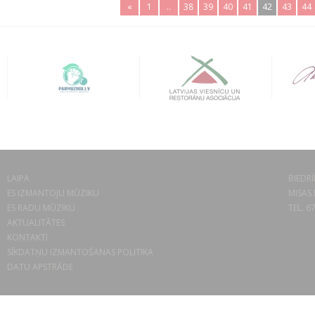
«
1
..
38
39
40
41
42
43
44
LAIPA
BIEDRĪ
ES IZMANTOJU MŪZIKU
MISAS 
ES RADU MŪZIKU
TEL. 6
AKTUALITĀTES
KONTAKTI
SĪKDATŅU IZMANTOŠANAS POLITIKA
DATU APSTRĀDE