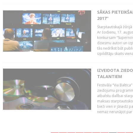
SĀKAS PIETEIKŠ
2017”
Starptautiskajā žūrij
Ar šodienu, 17. augus
konkursam “Supernova
dziesmu autori un izp
tās nedrīkst būt publ
izpildītāju skaits vien
IZVEIDOTA ZIED
TALANTIEM
Festivāla “Via Baltica”
ziedojumu programmu 
atbalstu dalībai sta
maksas starptautisko
bieži vien ir jāsedz 
nemaz nerunājot par 