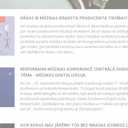
KĀDAS IR MŪZIKAS IERAKSTA PRODUCENTA TIESĪBAS?
Arī mūzikas ieraksta producentam likums ir devis tiesības saņemt a
par viņam piederošiem mūzikas ierakstiem, kā arī atļaut vai aizlieg
konkrētus to izmantošanas veidus. Kas ir mūzikas ieraksta produc
Juridiskā izpratnē mūzikas ieraksta vai fonogrammas producents v
gan fiziska, gan juridiska persona, kura uzņemas iniciatīvu un ir atb
par izpildījuma skaņu, citu skaņu...
REEPERBAHN MŪZIKAS KONFERENCĒ CENTRĀLĀ DISKU
TĒMA - MŪZIKAS DIGITALIZĀCIJA
No 20. – 23. septembrim Vācijas pilsētā Hamburgā notika 11. mūzi
konference un festivāls Reeperbahn. Tā šogad kopā pulcēja 38 000
tostarp 4000 delegātu no 40 valstīm, tajā skaitā arī Latvijas Izpildīt
producentu apvienības pārstāvjus. Kādas tendences šogad izcēla
Reeperbahn, piedāvājot ne vien plašu mūzikas un mākslas progr
bet arī konferences programmu ar 250 tematiem?...
ISCR KODUS NAV JĀPĒRK! TOS BEZ MAKSAS IZSNIEDZ 