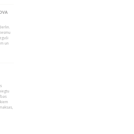
OVA
erlin.
dziesmu
eguši
tām un
is
niegtu
ības
ekiem
zmaksas,