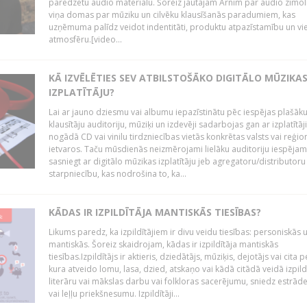
paredzētu audio materiālu. Šoreiz jautājām Arnim par audio zīmol
viņa domas par mūziku un cilvēku klausīšanās paradumiem, kas
uzņēmuma palīdz veidot indentitāti, produktu atpazīstamību un vi
atmosfēru.[video...
KĀ IZVĒLĒTIES SEV ATBILSTOŠĀKO DIGITĀLO MŪZIKA
IZPLATĪTĀJU?
Lai ar jauno dziesmu vai albumu iepazīstinātu pēc iespējas plašāk
klausītāju auditoriju, mūziķi un izdevēji sadarbojas gan ar izplatītāj
nogādā CD vai vinilu tirdzniecības vietās konkrētas valsts vai reģio
ietvaros. Taču mūsdienās neizmērojami lielāku auditoriju iespējam
sasniegt ar digitālo mūzikas izplatītāju jeb agregatoru/distributoru
starpniecību, kas nodrošina to, ka...
KĀDAS IR IZPILDĪTĀJA MANTISKĀS TIESĪBAS?
Likums paredz, ka izpildītājiem ir divu veidu tiesības: personiskās 
mantiskās. Šoreiz skaidrojam, kādas ir izpildītāja mantiskās
tiesības.Izpildītājs ir aktieris, dziedātājs, mūziķis, dejotājs vai cita 
kura atveido lomu, lasa, dzied, atskaņo vai kādā citādā veidā izpil
literāru vai mākslas darbu vai folkloras sacerējumu, sniedz estrāde
vai leļļu priekšnesumu. Izpildītāji...