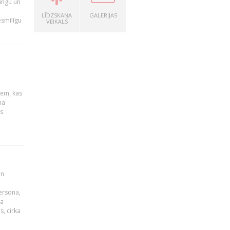
ingu un
LĪDZSKAŅA
GALERIJAS
esmīlīgu
VEIKALS
S
u
iem, kas
na
s
un
persona,
da
s, cirka