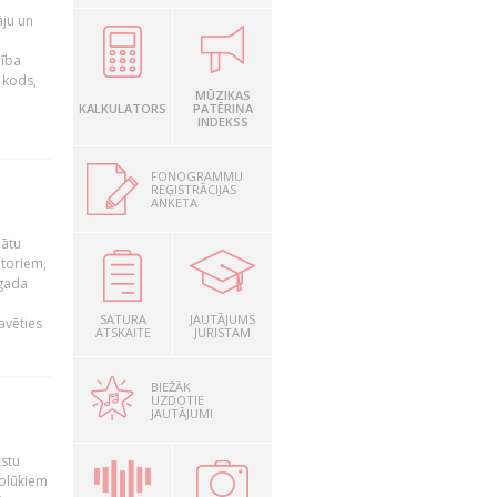
āju un
rība
R kods,
MŪZIKAS
KALKULATORS
PATĒRIŅA
INDEKSS
FONOGRAMMU
REĢISTRĀCIJAS
ANKETA
nātu
utoriem,
 gada
SATURA
JAUTĀJUMS
avēties
ATSKAITE
JURISTAM
BIEŽĀK
UZDOTIE
JAUTĀJUMI
kstu
nolūkiem