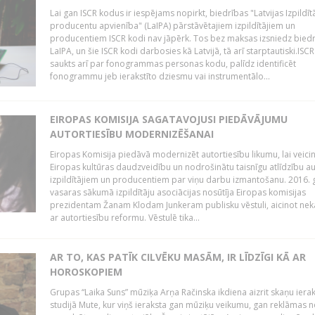
Lai gan ISCR kodus ir iespējams nopirkt, biedrības "Latvijas Izpildīt
producentu apvienība" (LaIPA) pārstāvētajiem izpildītājiem un
producentiem ISCR kodi nav jāpērk. Tos bez maksas izsniedz bied
LaIPA, un šie ISCR kodi darbosies kā Latvijā, tā arī starptautiski.ISC
saukts arī par fonogrammas personas kodu, palīdz identificēt
fonogrammu jeb ierakstīto dziesmu vai instrumentālo...
EIROPAS KOMISIJA SAGATAVOJUSI PIEDĀVĀJUMU
AUTORTIESĪBU MODERNIZĒŠANAI
Eiropas Komisija piedāvā modernizēt autortiesību likumu, lai veici
Eiropas kultūras daudzveidību un nodrošinātu taisnīgu atlīdzību a
izpildītājiem un producentiem par viņu darbu izmantošanu. 2016.
vasaras sākumā izpildītāju asociācijas nosūtīja Eiropas komisijas
prezidentam Žanam Klodam Junkeram publisku vēstuli, aicinot nek
ar autortiesību reformu. Vēstulē tika...
AR TO, KAS PATĪK CILVĒKU MASĀM, IR LĪDZĪGI KĀ AR
HOROSKOPIEM
Grupas “Laika Suns” mūziķa Arņa Račinska ikdiena aizrit skaņu iera
studijā Mute, kur viņš ieraksta gan mūziķu veikumu, gan reklāmas 