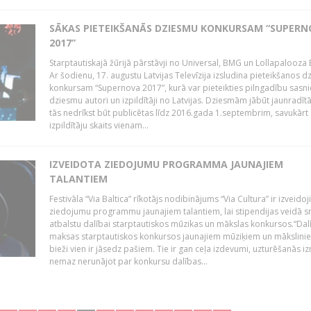
SĀKAS PIETEIKŠANĀS DZIESMU KONKURSAM “SUPERN
2017”
Starptautiskajā žūrijā pārstāvji no Universal, BMG un Lollapalooza B
Ar šodienu, 17. augustu Latvijas Televīzija izsludina pieteikšanos 
konkursam “Supernova 2017”, kurā var pieteikties pilngadību sasni
dziesmu autori un izpildītāji no Latvijas. Dziesmām jābūt jaunradī
tās nedrīkst būt publicētas līdz 2016.gada 1.septembrim, savukārt
izpildītāju skaits vienam...
IZVEIDOTA ZIEDOJUMU PROGRAMMA JAUNAJIEM
TALANTIEM
Festivāla “Via Baltica” rīkotājs nodibinājums “Via Cultura” ir izveidoj
ziedojumu programmu jaunajiem talantiem, lai stipendijas veidā s
atbalstu dalībai starptautiskos mūzikas un mākslas konkursos.“Dal
maksas starptautiskos konkursos jaunajiem mūziķiem un mākslini
bieži vien ir jāsedz pašiem. Tie ir gan ceļa izdevumi, uzturēšanās i
nemaz nerunājot par konkursu dalības...