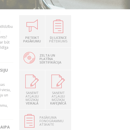
tlīdzību
t
ents?
PIETEIKT
DJ LICENCE
PASĀKUMU
PIETEIKUMS
ar būt
ildīga
ZELTA UN
PLATĪNA
SERTIFIKĀCIJA
SIJU
kas
 viesu,
SAŅEMT
SAŅEMT
āju un
ATĻAUJU
ATĻAUJU
MŪZIKAI
MŪZIKAI
VEIKALĀ
KAFEJNĪCĀ
ammu,
PASĀKUMA
FONOGRAMMU
ATSKAITE
LAIPA