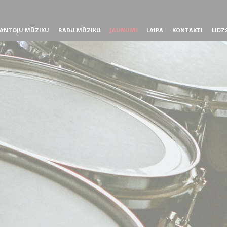
ANTOJU MŪZIKU
RADU MŪZIKU
JAUNUMI
LAIPA
KONTAKTI
LIDZ