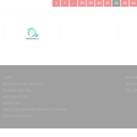
«
1
..
38
39
40
41
42
43
44
LAIPA
BIEDRĪ
ES IZMANTOJU MŪZIKU
MISAS 
ES RADU MŪZIKU
TEL. 6
AKTUALITĀTES
KONTAKTI
SĪKDATŅU IZMANTOŠANAS POLITIKA
DATU APSTRĀDE