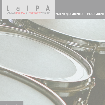
IZMANTOJU MŪZIKU
RADU MŪZIK