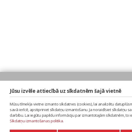
Jūsu izvēle attiecībā uz sīkdatnēm šajā vietnē
Mūsu tīmekļa vietne izmanto sīkdatnes (cookies), lai analizētu datuplūsm
savā ierīcē, apstipriniet sīkdatņu izmantošanu. Ja noraidīsiet sīkdatņu 
darbību. Lai iegūtu papildu informāciju par izmantotajām sīkdatnēm, to 
Sīkdatņu izmantošanas politika
.