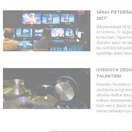
SĀKAS PIETEIKŠ
2017”
Starptautiskajā žūrij
Ar šodienu, 17. augus
konkursam “Supernova
dziesmu autori un izp
tās nedrīkst būt publ
izpildītāju skaits vien
IZVEIDOTA ZIED
TALANTIEM
Festivāla “Via Baltica”
ziedojumu programmu 
atbalstu dalībai sta
maksas starptautisko
bieži vien ir jāsedz 
nemaz nerunājot par 