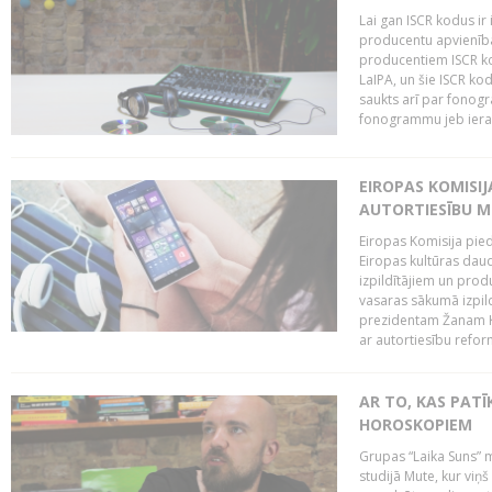
Lai gan ISCR kodus ir 
producentu apvienība"
producentiem ISCR ko
LaIPA, un šie ISCR kod
saukts arī par fonog
fonogrammu jeb ierak
EIROPAS KOMISI
AUTORTIESĪBU M
Eiropas Komisija pied
Eiropas kultūras daud
izpildītājiem un pro
vasaras sākumā izpild
prezidentam Žanam Kl
ar autortiesību reform
AR TO, KAS PATĪK
HOROSKOPIEM
Grupas “Laika Suns” m
studijā Mute, kur viņ