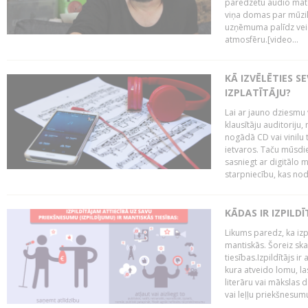
paredzētu audio mate
viņa domas par mūzik
uzņēmuma palīdz veid
atmosfēru.[video...
KĀ IZVĒLĒTIES S
IZPLATĪTĀJU?
Lai ar jauno dziesmu 
klausītāju auditoriju,
nogādā CD vai vinilu 
ietvaros. Taču mūsdi
sasniegt ar digitālo m
starpniecību, kas nodr
KĀDAS IR IZPILD
Likums paredz, ka izpi
mantiskās. Šoreiz ska
tiesības.Izpildītājs ir
kura atveido lomu, la
literāru vai mākslas 
vai leļļu priekšnesumu. 