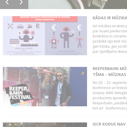
KĀDAS IR MŪZIK
Arī mūzikas ieraksta 
par viņam piederošiem
konkrētus to izmanto
Juridiskā izpratnē m
gan fiziska, gan jurid
par izpildījuma skaņu,
REEPERBAHN MŪZ
TĒMA - MŪZIKAS 
No 20. – 23. septemb
konference un festiv
tostarp 4000 delegātu 
producentu apvienība
Reeperbahn, piedāvā
bet arī konferences
ISCR KODUS NAV 