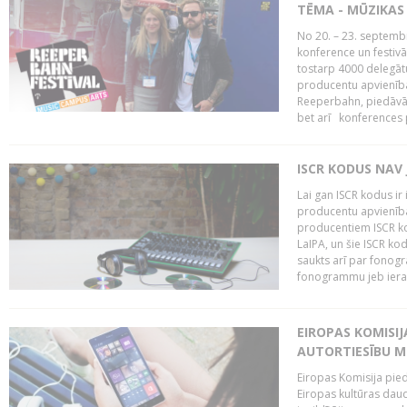
TĒMA - MŪZIKAS 
No 20. – 23. septemb
konference un festiv
tostarp 4000 delegātu 
producentu apvienība
Reeperbahn, piedāvā
bet arī konferences
ISCR KODUS NAV 
Lai gan ISCR kodus ir 
producentu apvienība"
producentiem ISCR ko
LaIPA, un šie ISCR kod
saukts arī par fonog
fonogrammu jeb ierak
EIROPAS KOMISI
AUTORTIESĪBU M
Eiropas Komisija pied
Eiropas kultūras daud