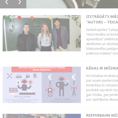
IZSTRĀDĀTS MĀC
“AUTORS – TEIC
Sadarbojoties “Latvij
“Autortiesību un komu
apvienības” (AKKA/LAA
skolēniem un skolotāji
blakustiesību jautāj
patēriņa indekss” nos
KĀDAS IR MŪZIK
Arī mūzikas ieraksta 
par viņam piederošiem
konkrētus to izmanto
Juridiskā izpratnē m
gan fiziska, gan jurid
par izpildījuma skaņu,
REEPERBAHN MŪZ