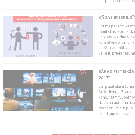
starpniecību, kas nodr
KĀDAS IR IZPILD
Likums paredz, ka izpi
mantiskās. Šoreiz ska
tiesības.Izpildītājs ir
kura atveido lomu, la
literāru vai mākslas 
vai leļļu priekšnesumu. 
SĀKAS PIETEIKŠ
2017”
Starptautiskajā žūrij
Ar šodienu, 17. augus
konkursam “Supernova
dziesmu autori un izp
tās nedrīkst būt publ
izpildītāju skaits vien