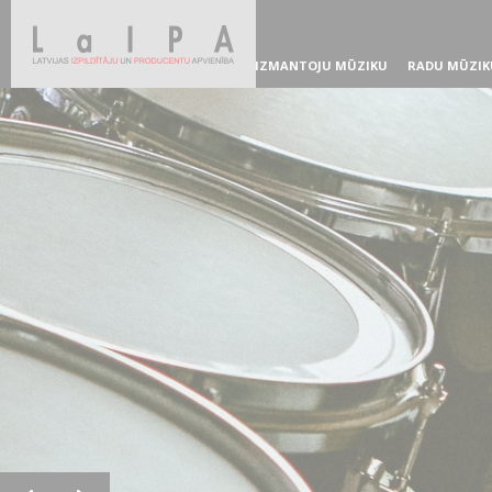
IZMANTOJU MŪZIKU
RADU MŪZIK