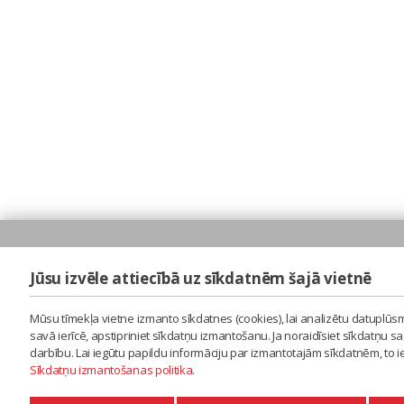
Jūsu izvēle attiecībā uz sīkdatnēm šajā vietnē
Mūsu tīmekļa vietne izmanto sīkdatnes (cookies), lai analizētu datuplūsm
savā ierīcē, apstipriniet sīkdatņu izmantošanu. Ja noraidīsiet sīkdatņu 
darbību. Lai iegūtu papildu informāciju par izmantotajām sīkdatnēm, to 
Sīkdatņu izmantošanas politika
.