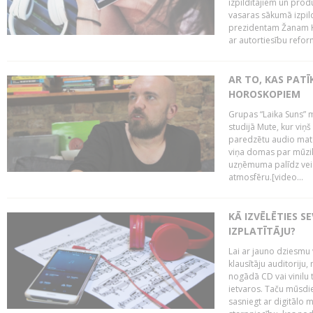
izpildītājiem un pro
vasaras sākumā izpild
prezidentam Žanam Kl
ar autortiesību reform
AR TO, KAS PATĪK
HOROSKOPIEM
Grupas “Laika Suns” m
studijā Mute, kur viņ
paredzētu audio mate
viņa domas par mūzik
uzņēmuma palīdz veid
atmosfēru.[video...
KĀ IZVĒLĒTIES S
IZPLATĪTĀJU?
Lai ar jauno dziesmu 
klausītāju auditoriju,
nogādā CD vai vinilu 
ietvaros. Taču mūsdi
sasniegt ar digitālo m