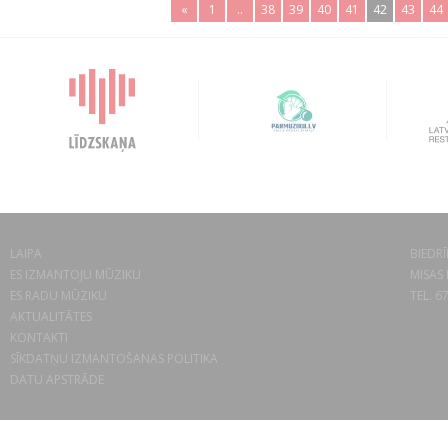
«
1
..
38
39
40
41
42
43
44
LAIPA
BIEDRĪ
ES IZMANTOJU MŪZIKU
MISAS 
ES RADU MŪZIKU
TEL. 6
AKTUALITĀTES
KONTAKTI
SĪKDATŅU IZMANTOŠANAS POLITIKA
DATU APSTRĀDE