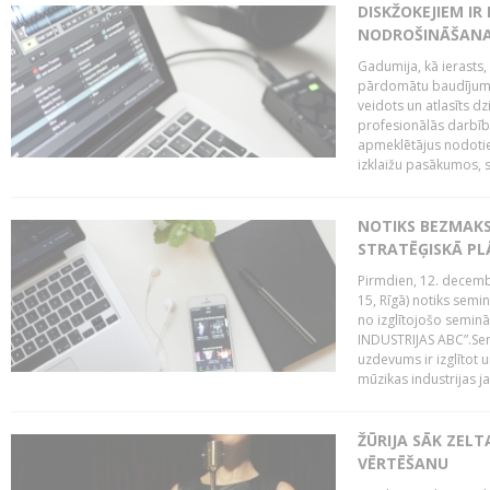
DISKŽOKEJIEM I
NODROŠINĀŠANAI
Gadumija, kā ierasts,
pārdomātu baudījumu
veidots un atlasīts d
profesionālās darbība
apmeklētājus nodoti
izklaižu pasākumos, s
NOTIKS BEZMAK
STRATĒĢISKĀ P
Pirmdien, 12. decembr
15, Rīgā) notiks sem
no izglītojošo semin
INDUSTRIJAS ABC”.Sem
uzdevums ir izglītot
mūzikas industrijas j
ŽŪRIJA SĀK ZELT
VĒRTĒŠANU