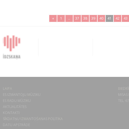
«
1
..
37
38
39
40
41
42
43
LAIPA
BIEDRĪ
ES IZMANTOJU MŪZIKU
MISAS 
ES RADU MŪZIKU
TEL. 6
AKTUALITĀTES
KONTAKTI
SĪKDATŅU IZMANTOŠANAS POLITIKA
DATU APSTRĀDE