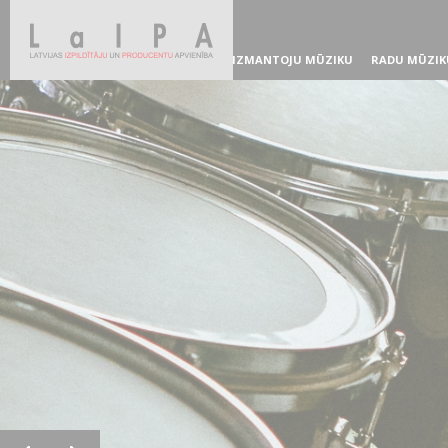
IZMANTOJU MŪZIKU
RADU MŪZIK