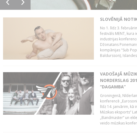
SLOVĒNIJĀ NOTI
No 1. līdz 3. februār
festivāls MENT, kura i
industrijas konferenc
Džonatans Ponemans (
kompānijas "Sub Pop 
Baldursson), Islandes
VADOŠAJĀ MŪZIK
NORDERSLAG 201
“DAGAMBA”
Groningenā, Nīderlan
konferencē „Eurosoni
līdz 14. janvārim, kā 
Mūzikas eksports” Lat
„Bandmaster” un ekl
veido mūzikas konfere