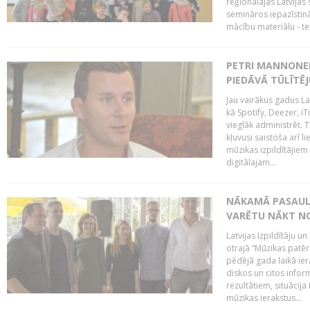
reģionālajās Latvijas 
semināros iepazīstinā
mācību materiālu - tes
PETRI MANNONEN
PIEDĀVĀ TŪLĪTĒJ
Jau vairākus gadus La
kā Spotify, Deezer, iT
vieglāk administrēt. T
kļuvusi saistoša arī 
mūzikas izpildītājie
digitālajam...
NĀKAMĀ PASAULE
VARĒTU NĀKT NO
Latvijas Izpildītāju 
otrajā “Mūzikas patēr
pēdējā gada laikā ier
diskos un citos infor
rezultātiem, situācija 
mūzikas ierakstus...