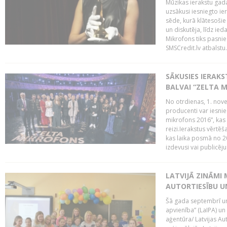
Mūzikas ierakstu gada
uzsākusi iesniegto ie
sēde, kurā klātesošie 
un diskutēja, līdz ie
Mikrofons tiks pasnie
SMSCredit.lv atbalstu.
SĀKUSIES IERAK
BALVAI “ZELTA M
No otrdienas, 1. nove
producenti var iesnie
mikrofons 2016”, kas 
reizi.Ierakstus vērtēš
kas laika posmā no 2
izdevusi vai publicējus
LATVIJĀ ZINĀMI 
AUTORTIESĪBU U
Šā gada septembrī un 
apvienība” (LaIPA) un
aģentūra/ Latvijas Au