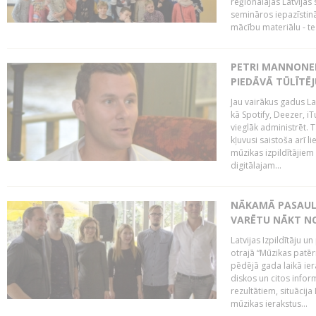
reģionālajās Latvijas 
semināros iepazīstinā
mācību materiālu - tes
PETRI MANNONEN
PIEDĀVĀ TŪLĪTĒJ
Jau vairākus gadus La
kā Spotify, Deezer, iT
vieglāk administrēt. T
kļuvusi saistoša arī 
mūzikas izpildītājie
digitālajam...
NĀKAMĀ PASAULE
VARĒTU NĀKT NO
Latvijas Izpildītāju 
otrajā “Mūzikas patēr
pēdējā gada laikā ier
diskos un citos infor
rezultātiem, situācija 
mūzikas ierakstus...