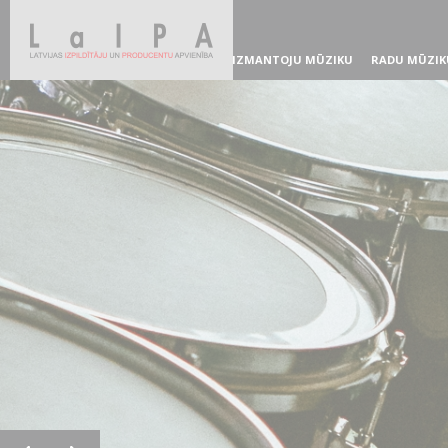
IZMANTOJU MŪZIKU
RADU MŪZIK