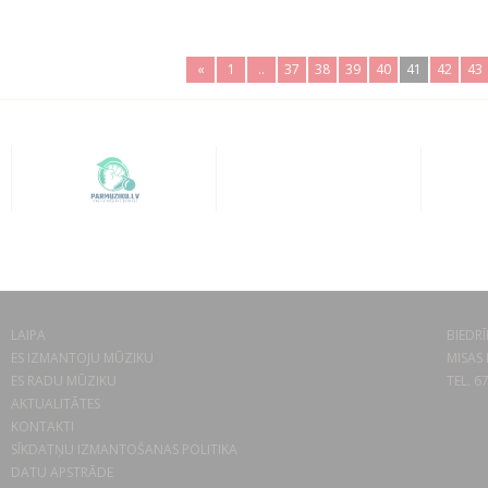
«
1
..
37
38
39
40
41
42
43
LAIPA
BIEDRĪ
ES IZMANTOJU MŪZIKU
MISAS 
ES RADU MŪZIKU
TEL. 6
AKTUALITĀTES
KONTAKTI
SĪKDATŅU IZMANTOŠANAS POLITIKA
DATU APSTRĀDE