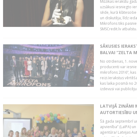
Mūzikas ierakstu gada
uzsākusi iesniegto ie
sēde, kurā klātesošie 
un diskutēja, līdz ie
Mikrofons tiks pasnie
SMSCredit.lv atbalstu.
SĀKUSIES IERAK
BALVAI “ZELTA M
No otrdienas, 1. nove
producenti var iesnie
mikrofons 2016”, kas 
reizi.Ierakstus vērtēš
kas laika posmā no 2
izdevusi vai publicējus
LATVIJĀ ZINĀMI 
AUTORTIESĪBU U
Šā gada septembrī un 
apvienība” (LaIPA) un
aģentūra/ Latvijas Au