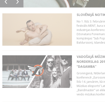
SLOVĒNIJĀ NOTI
No 1. līdz 3. februār
festivāls MENT, kura i
industrijas konferenc
Džonatans Ponemans (
kompānijas "Sub Pop 
Baldursson), Islandes
VADOŠAJĀ MŪZIK
NORDERSLAG 201
“DAGAMBA”
Groningenā, Nīderlan
konferencē „Eurosoni
līdz 14. janvārim, kā 
Mūzikas eksports” Lat
„Bandmaster” un ekl
veido mūzikas konfere