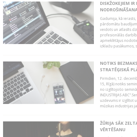
DISKŽOKEJIEM I
NODROŠINĀŠANAI
Gadumija, kā ierasts,
pārdomātu baudījumu
veidots un atlasīts d
profesionālās darbība
apmeklētājus nodoti
izklaižu pasākumos, s
NOTIKS BEZMAK
STRATĒĢISKĀ P
Pirmdien, 12. decembr
15, Rīgā) notiks sem
no izglītojošo semin
INDUSTRIJAS ABC”.Sem
uzdevums ir izglītot
mūzikas industrijas j
ŽŪRIJA SĀK ZELT
VĒRTĒŠANU