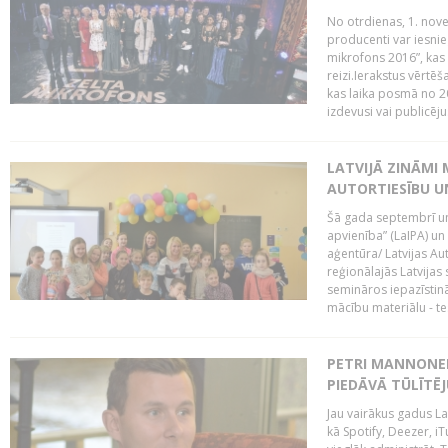
No otrdienas, 1. nove
producenti var iesnie
mikrofons 2016”, kas 
reizi.Ierakstus vērtēš
kas laika posmā no 2
izdevusi vai publicējus
LATVIJĀ ZINĀMI 
AUTORTIESĪBU U
Šā gada septembrī un 
apvienība” (LaIPA) un
aģentūra/ Latvijas Au
reģionālajās Latvijas 
semināros iepazīstinā
mācību materiālu - tes
PETRI MANNONEN
PIEDĀVĀ TŪLĪTĒJ
Jau vairākus gadus La
kā Spotify, Deezer, iT