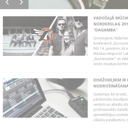
VADOŠAJĀ MŪZIK
NORDERSLAG 201
“DAGAMBA”
Groningenā, Nīderlan
konferencē „Eurosoni
līdz 14. janvārim, kā 
Mūzikas eksports” Lat
„Bandmaster” un ekl
veido mūzikas konfere
DISKŽOKEJIEM I
NODROŠINĀŠANAI
Gadumija, kā ierasts,
pārdomātu baudījumu
veidots un atlasīts d
profesionālās darbība
apmeklētājus nodoti
izklaižu pasākumos, s