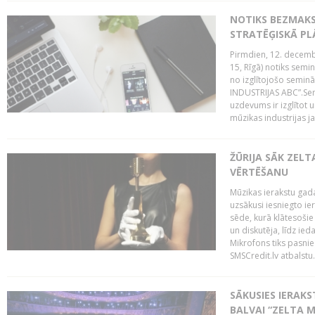
NOTIKS BEZMAK
STRATĒĢISKĀ P
Pirmdien, 12. decembr
15, Rīgā) notiks sem
no izglītojošo semin
INDUSTRIJAS ABC”.Sem
uzdevums ir izglītot
mūzikas industrijas j
ŽŪRIJA SĀK ZELT
VĒRTĒŠANU
Mūzikas ierakstu gada
uzsākusi iesniegto ie
sēde, kurā klātesošie 
un diskutēja, līdz ie
Mikrofons tiks pasnie
SMSCredit.lv atbalstu.
SĀKUSIES IERAK
BALVAI “ZELTA M