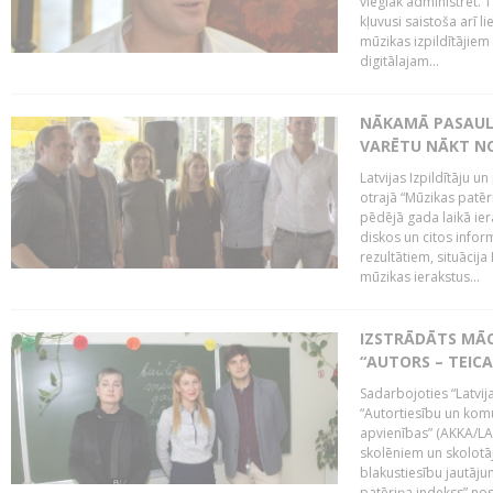
vieglāk administrēt. T
kļuvusi saistoša arī 
mūzikas izpildītājie
digitālajam...
NĀKAMĀ PASAULE
VARĒTU NĀKT NO
Latvijas Izpildītāju 
otrajā “Mūzikas patēr
pēdējā gada laikā ier
diskos un citos infor
rezultātiem, situācija 
mūzikas ierakstus...
IZSTRĀDĀTS MĀC
“AUTORS – TEIC
Sadarbojoties “Latvij
“Autortiesību un komu
apvienības” (AKKA/LAA
skolēniem un skolotāji
blakustiesību jautāj
patēriņa indekss” nos