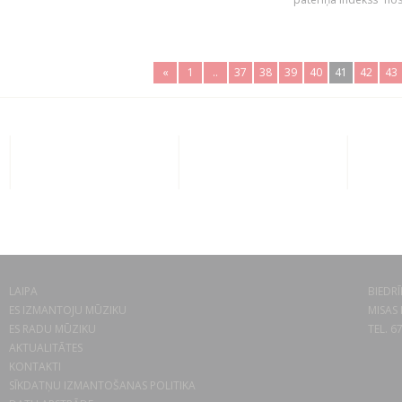
«
1
..
37
38
39
40
41
42
43
LAIPA
BIEDRĪ
ES IZMANTOJU MŪZIKU
MISAS 
ES RADU MŪZIKU
TEL. 6
AKTUALITĀTES
KONTAKTI
SĪKDATŅU IZMANTOŠANAS POLITIKA