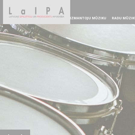
IZMANTOJU MŪZIKU
RADU MŪZIK