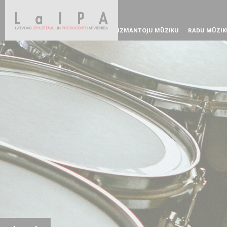
IZMANTOJU MŪZIKU
RADU MŪZIK