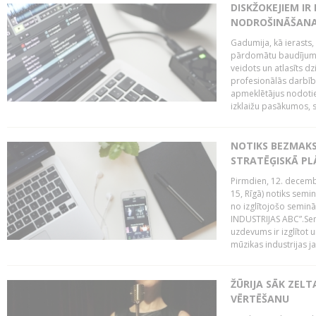
DISKŽOKEJIEM I
NODROŠINĀŠANAI
Gadumija, kā ierasts,
pārdomātu baudījumu
veidots un atlasīts d
profesionālās darbība
apmeklētājus nodoti
izklaižu pasākumos, s
NOTIKS BEZMAK
STRATĒĢISKĀ P
Pirmdien, 12. decembr
15, Rīgā) notiks sem
no izglītojošo semin
INDUSTRIJAS ABC”.Sem
uzdevums ir izglītot
mūzikas industrijas j
ŽŪRIJA SĀK ZELT
VĒRTĒŠANU