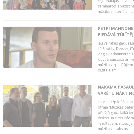
reģionālajās Latvijas 
semināros iepazīstinā
mācību materiālu - tes
PETRI MANNONEN
PIEDĀVĀ TŪLĪTĒJ
Jau vairākus gadus La
kā Spotify, Deezer, iT
vieglāk administrēt. T
kļuvusi saistoša arī 
mūzikas izpildītājie
digitālajam...
NĀKAMĀ PASAULE
VARĒTU NĀKT NO
Latvijas Izpildītāju 
otrajā “Mūzikas patēr
pēdējā gada laikā ier
diskos un citos infor
rezultātiem, situācija 
mūzikas ierakstus...