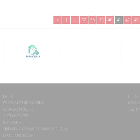
«
1
..
37
38
39
40
41
42
43
LAIPA
BIEDRĪ
ES IZMANTOJU MŪZIKU
MISAS 
ES RADU MŪZIKU
TEL. 6
AKTUALITĀTES
KONTAKTI
SĪKDATŅU IZMANTOŠANAS POLITIKA
DATU APSTRĀDE