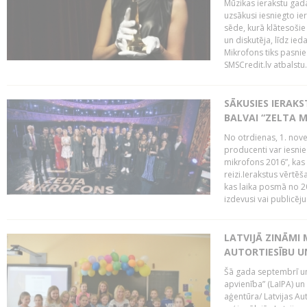
Mūzikas ierakstu gada
uzsākusi iesniegto ie
sēde, kurā klātesošie 
un diskutēja, līdz ie
Mikrofons tiks pasnie
SMSCredit.lv atbalstu.
SĀKUSIES IERAK
BALVAI “ZELTA M
No otrdienas, 1. nove
producenti var iesnie
mikrofons 2016”, kas 
reizi.Ierakstus vērtēš
kas laika posmā no 2
izdevusi vai publicējus
LATVIJĀ ZINĀMI 
AUTORTIESĪBU U
Šā gada septembrī un 
apvienība” (LaIPA) un
aģentūra/ Latvijas Au