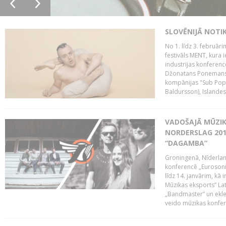
SLOVĒNIJĀ NOTI
No 1. līdz 3. februār
festivāls MENT, kura i
industrijas konferenc
Džonatans Ponemans (
kompānijas "Sub Pop 
Baldursson), Islandes
VADOŠAJĀ MŪZIK
NORDERSLAG 201
“DAGAMBA”
Groningenā, Nīderlan
konferencē „Eurosoni
līdz 14. janvārim, kā 
Mūzikas eksports” Lat
„Bandmaster” un ekl
veido mūzikas konfere