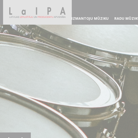
IZMANTOJU MŪZIKU
RADU MŪZIK