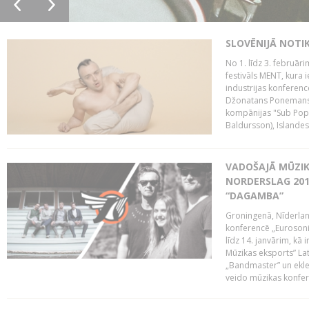
SLOVĒNIJĀ NOTI
No 1. līdz 3. februār
festivāls MENT, kura i
industrijas konferenc
Džonatans Ponemans (
kompānijas "Sub Pop 
Baldursson), Islandes
VADOŠAJĀ MŪZIK
NORDERSLAG 201
“DAGAMBA”
Groningenā, Nīderlan
konferencē „Eurosoni
līdz 14. janvārim, kā 
Mūzikas eksports” Lat
„Bandmaster” un ekl
veido mūzikas konfere