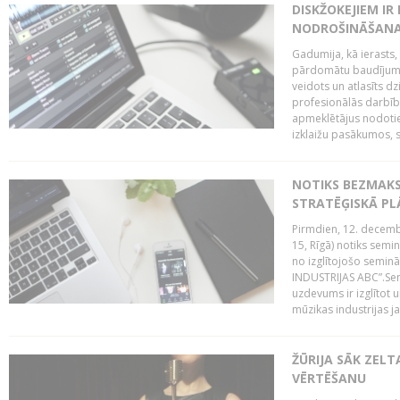
DISKŽOKEJIEM I
NODROŠINĀŠANAI
Gadumija, kā ierasts,
pārdomātu baudījumu
veidots un atlasīts d
profesionālās darbība
apmeklētājus nodoti
izklaižu pasākumos, s
NOTIKS BEZMAK
STRATĒĢISKĀ P
Pirmdien, 12. decembr
15, Rīgā) notiks sem
no izglītojošo semin
INDUSTRIJAS ABC”.Sem
uzdevums ir izglītot
mūzikas industrijas j
ŽŪRIJA SĀK ZELT
VĒRTĒŠANU