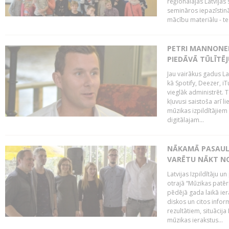
reģionālajās Latvijas 
semināros iepazīstinā
mācību materiālu - tes
PETRI MANNONEN
PIEDĀVĀ TŪLĪTĒJ
Jau vairākus gadus La
kā Spotify, Deezer, iT
vieglāk administrēt. T
kļuvusi saistoša arī 
mūzikas izpildītājie
digitālajam...
NĀKAMĀ PASAULE
VARĒTU NĀKT NO
Latvijas Izpildītāju 
otrajā “Mūzikas patēr
pēdējā gada laikā ier
diskos un citos infor
rezultātiem, situācija 
mūzikas ierakstus...