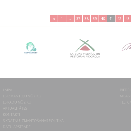
«
1
..
37
38
39
40
41
42
43
LAIPA
BIEDRĪ
ES IZMANTOJU MŪZIKU
MISAS 
ES RADU MŪZIKU
TEL. 6
AKTUALITĀTES
KONTAKTI
SĪKDATŅU IZMANTOŠANAS POLITIKA
DATU APSTRĀDE