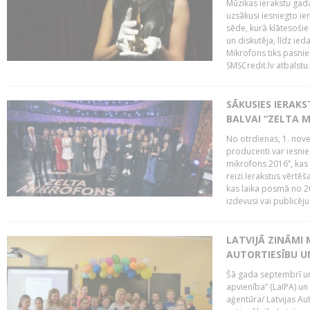
Mūzikas ierakstu gada
uzsākusi iesniegto ie
sēde, kurā klātesošie 
un diskutēja, līdz ie
Mikrofons tiks pasnie
SMSCredit.lv atbalstu.
SĀKUSIES IERAK
BALVAI “ZELTA M
No otrdienas, 1. nove
producenti var iesnie
mikrofons 2016”, kas 
reizi.Ierakstus vērtēš
kas laika posmā no 2
izdevusi vai publicējus
LATVIJĀ ZINĀMI 
AUTORTIESĪBU U
Šā gada septembrī un 
apvienība” (LaIPA) un
aģentūra/ Latvijas Au