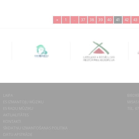
«
1
..
37
38
39
40
41
42
43
LAIPA
BIEDRĪ
ES IZMANTOJU MŪZIKU
MISAS 
ES RADU MŪZIKU
TEL. 6
AKTUALITĀTES
KONTAKTI
SĪKDATŅU IZMANTOŠANAS POLITIKA
DATU APSTRĀDE