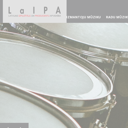
IZMANTOJU MŪZIKU
RADU MŪZIK