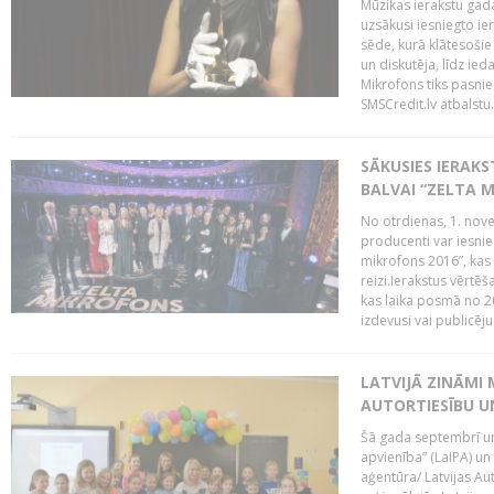
Mūzikas ierakstu gada
uzsākusi iesniegto ie
sēde, kurā klātesošie 
un diskutēja, līdz ie
Mikrofons tiks pasnie
SMSCredit.lv atbalstu.
SĀKUSIES IERAK
BALVAI “ZELTA M
No otrdienas, 1. nove
producenti var iesnie
mikrofons 2016”, kas 
reizi.Ierakstus vērtēš
kas laika posmā no 2
izdevusi vai publicējus
LATVIJĀ ZINĀMI 
AUTORTIESĪBU U
Šā gada septembrī un 
apvienība” (LaIPA) un
aģentūra/ Latvijas Au