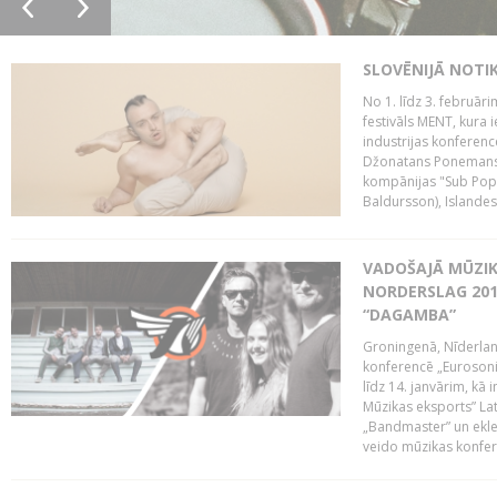
SLOVĒNIJĀ NOTI
No 1. līdz 3. februār
festivāls MENT, kura i
industrijas konferenc
Džonatans Ponemans (
kompānijas "Sub Pop 
Baldursson), Islandes
VADOŠAJĀ MŪZIK
NORDERSLAG 201
“DAGAMBA”
Groningenā, Nīderlan
konferencē „Eurosoni
līdz 14. janvārim, kā 
Mūzikas eksports” Lat
„Bandmaster” un ekl
veido mūzikas konfere