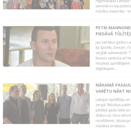
reģionālajās Latvijas 
semināros iepazīstinā
mācību materiālu - tes
PETRI MANNONEN
PIEDĀVĀ TŪLĪTĒJ
Jau vairākus gadus La
kā Spotify, Deezer, iT
vieglāk administrēt. T
kļuvusi saistoša arī 
mūzikas izpildītājie
digitālajam...
NĀKAMĀ PASAULE
VARĒTU NĀKT NO
Latvijas Izpildītāju 
otrajā “Mūzikas patēr
pēdējā gada laikā ier
diskos un citos infor
rezultātiem, situācija 
mūzikas ierakstus...