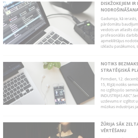
DISKŽOKEJIEM I
NODROŠINĀŠANAI
Gadumija, kā ierasts,
pārdomātu baudījumu
veidots un atlasīts d
profesionālās darbība
apmeklētājus nodoti
izklaižu pasākumos, s
NOTIKS BEZMAK
STRATĒĢISKĀ P
Pirmdien, 12. decembr
15, Rīgā) notiks sem
no izglītojošo semin
INDUSTRIJAS ABC”.Sem
uzdevums ir izglītot
mūzikas industrijas j
ŽŪRIJA SĀK ZELT
VĒRTĒŠANU