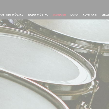
ANTOJU MŪZIKU
RADU MŪZIKU
JAUNUMI
LAIPA
KONTAKTI
LIDZ