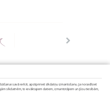
PVIENĪBA'
bāšanai savā ierīcē, apstipriniet sīkdatņu izmantošanu. Ja noraidīsiet
LAIPA.ORG
ajām sīkdatnēm, to ievāktajiem datiem, izmantotājiem un Jūsu tiesībām,