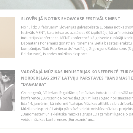
SLOVĒNIJĀ NOTIKS SHOWCASE FESTIVĀLS MENT
No 1. līdz 3. februārim Slovēnijas galvaspilsētā Ļubļanā notiks sh
festivāls MENT, kura ietvaros uzstāsies 60 izpildītāju, kā arī norisin
industrijas konference. MENT konferencē kā galvenie runātāji izcelt
Džonatans Ponemans (Jonathan Poneman), Sietlā bāzētās ierakstu
kompānijas "Sub Pop Records" vadītājs, Zigtrugurs Baldursons (Si
Baldursson), Islandes mūzikas eksporta...
VADOŠAJĀ MŪZIKAS INDUSTRIJAS KONFERENCĒ ‘EURO
NORDERSLAG 2017’ LATVIJU PĀRSTĀVĒS “BANDMASTE
“DAGAMBA”
Groningenā, Nīderlandē gaidāmajā mūzikas industrijas festivālā u
konferencē „Eurosonic Nooredslag 2017”, kas šogad norisināsies 
līdz 14. janvārim, kā informē “Latvijas Mūzikas attīstības biedrība/La
Mūzikas eksports” Latviju pārstāvēs elektroniskās mūzikas projekts
„Bandmaster” un eklektiskā mūzikas grupa „Dagamba”.Ikgadējo 
veido mūzikas konferences „Eurosonic” un...