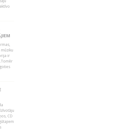
tāju
aktīvo
S
ĀJIEM
ormas,
j mūziku
ija ir
p".Tomēr
goties
E
da
zīvotāju
uņos, CD
egūtajiem
s