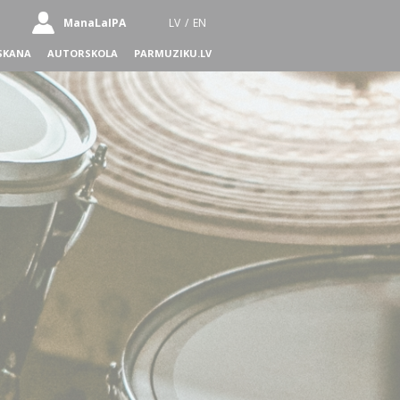
ManaLaIPA
LV
/
EN
SKANA
AUTORSKOLA
PARMUZIKU.LV