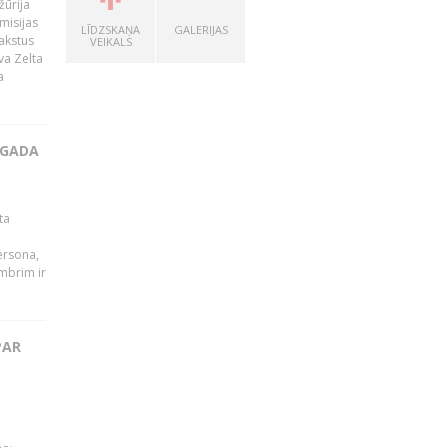
žūrija
misijas
LĪDZSKAŅA
GALERIJAS
rakstus
VEIKALS
va Zelta
a
 GADA
ta
persona,
mbrim ir
PAR