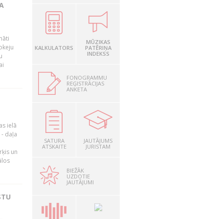
A
māti
MŪZIKAS
okeju
KALKULATORS
PATĒRIŅA
INDEKSS
u
ai
FONOGRAMMU
REĢISTRĀCIJAS
ANKETA
as ielā
- daļa
SATURA
JAUTĀJUMS
ATSKAITE
JURISTAM
rķis un
ālos
BIEŽĀK
UZDOTIE
JAUTĀJUMI
STU