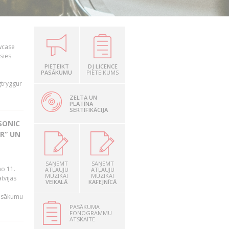
owcase
āsies
i
PIETEIKT
DJ LICENCE
PASĀKUMU
PIETEIKUMS
gtryggur
ZELTA UN
PLATĪNA
SERTIFIKĀCIJA
SONIC
R” UN
n
SAŅEMT
SAŅEMT
no 11.
ATĻAUJU
ATĻAUJU
MŪZIKAI
MŪZIKAI
tvijas
VEIKALĀ
KAFEJNĪCĀ
pasākumu
PASĀKUMA
FONOGRAMMU
ATSKAITE