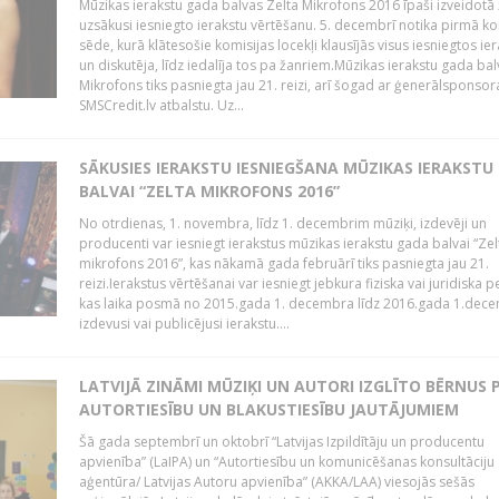
Mūzikas ierakstu gada balvas Zelta Mikrofons 2016 īpaši izveidotā 
uzsākusi iesniegto ierakstu vērtēšanu. 5. decembrī notika pirmā ko
sēde, kurā klātesošie komisijas locekļi klausījās visus iesniegtos ie
un diskutēja, līdz iedalīja tos pa žanriem.Mūzikas ierakstu gada bal
Mikrofons tiks pasniegta jau 21. reizi, arī šogad ar ģenerālsponsor
SMSCredit.lv atbalstu. Uz...
SĀKUSIES IERAKSTU IESNIEGŠANA MŪZIKAS IERAKSTU
BALVAI “ZELTA MIKROFONS 2016”
No otrdienas, 1. novembra, līdz 1. decembrim mūziķi, izdevēji un
producenti var iesniegt ierakstus mūzikas ierakstu gada balvai “Zel
mikrofons 2016”, kas nākamā gada februārī tiks pasniegta jau 21.
reizi.Ierakstus vērtēšanai var iesniegt jebkura fiziska vai juridiska 
kas laika posmā no 2015.gada 1. decembra līdz 2016.gada 1.dece
izdevusi vai publicējusi ierakstu....
LATVIJĀ ZINĀMI MŪZIĶI UN AUTORI IZGLĪTO BĒRNUS 
AUTORTIESĪBU UN BLAKUSTIESĪBU JAUTĀJUMIEM
Šā gada septembrī un oktobrī “Latvijas Izpildītāju un producentu
apvienība” (LaIPA) un “Autortiesību un komunicēšanas konsultāciju
aģentūra/ Latvijas Autoru apvienība” (AKKA/LAA) viesojās sešās