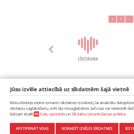
«
1
..
Jūsu izvēle attiecībā uz sīkdatnēm šajā vietnē
LAIPA
ES IZMANTOJU MŪZIKU
Mūsu tīmekļa vietne izmanto sīkdatnes (cookies), lai analizētu datuplūsmu
ES RADU MŪZIKU
sīkdatņu saglabāšanu, mēs tās nesaglabāsim, taču tas var ietekmēt dažu 
AKTUALITĀTES
lūdzam skatīt
Datu apstrāde
un
Sīkdatņu izmantošanas politika
.
KONTAKTI
SĪKDATŅU IZMANTOŠANAS POLITIKA
APSTIPRINĀT VISAS
NORAIDĪT IZVĒLES SĪKDATNES
IEST
DATU APSTRĀDE