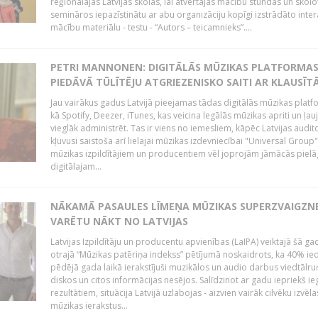
reģionālajās Latvijas skolās, lai atvērtajās mācību stundās un skolo
semināros iepazīstinātu ar abu organizāciju kopīgi izstrādāto inter
mācību materiālu - testu - “Autors – teicamnieks”....
PETRI MANNONEN: DIGITĀLĀS MŪZIKAS PLATFORMA
PIEDĀVĀ TŪLĪTĒJU ATGRIEZENISKO SAITI AR KLAUSĪT
Jau vairākus gadus Latvijā pieejamas tādas digitālās mūzikas platf
kā Spotify, Deezer, iTunes, kas veicina legālās mūzikas apriti un ļau
vieglāk administrēt. Tas ir viens no iemesliem, kāpēc Latvijas auditor
kļuvusi saistoša arī lielajai mūzikas izdevniecībai "Universal Grou
mūzikas izpildītājiem un producentiem vēl joprojām jāmācās pielā
digitālajam...
NĀKAMĀ PASAULES LĪMEŅA MŪZIKAS SUPERZVAIGZN
VARĒTU NĀKT NO LATVIJAS
Latvijas Izpildītāju un producentu apvienības (LaIPA) veiktajā šā ga
otrajā “Mūzikas patēriņa indekss” pētījumā noskaidrots, ka 40% ied
pēdējā gada laikā ierakstījuši muzikālos un audio darbus viedtālr
diskos un citos informācijas nesējos. Salīdzinot ar gadu iepriekš i
rezultātiem, situācija Latvijā uzlabojas - aizvien vairāk cilvēku izvēla
mūzikas ierakstus...