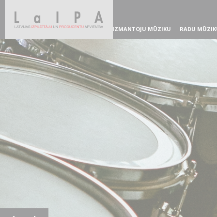
IZMANTOJU MŪZIKU
RADU MŪZIK