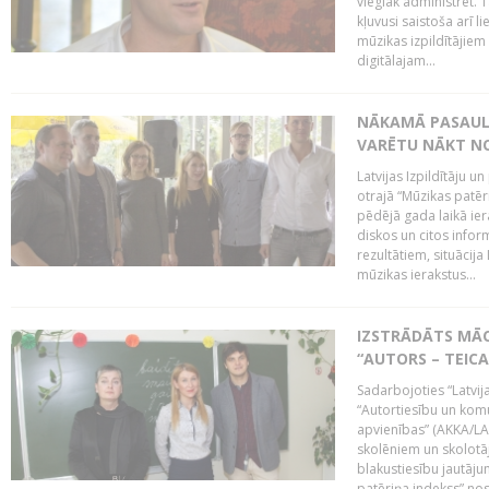
vieglāk administrēt. T
kļuvusi saistoša arī 
mūzikas izpildītājie
digitālajam...
NĀKAMĀ PASAULE
VARĒTU NĀKT NO
Latvijas Izpildītāju 
otrajā “Mūzikas patēr
pēdējā gada laikā ier
diskos un citos infor
rezultātiem, situācija 
mūzikas ierakstus...
IZSTRĀDĀTS MĀC
“AUTORS – TEIC
Sadarbojoties “Latvij
“Autortiesību un komu
apvienības” (AKKA/LAA
skolēniem un skolotāji
blakustiesību jautāj
patēriņa indekss” nos