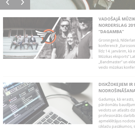
VADOŠAJĀ MŪZIK
NORDERSLAG 201
“DAGAMBA”
Groningenā, Nīderlan
konferencē „Eurosoni
līdz 14. janvārim, kā 
Mūzikas eksports” Lat
„Bandmaster” un ekl
veido mūzikas konfere
DISKŽOKEJIEM I
NODROŠINĀŠANAI
Gadumija, kā ierasts,
pārdomātu baudījumu
veidots un atlasīts d
profesionālās darbība
apmeklētājus nodoti
izklaižu pasākumos, s