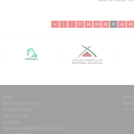
«
1
..
37
38
39
40
41
42
43
LAIPA
BIEDRĪ
ES IZMANTOJU MŪZIKU
MISAS 
ES RADU MŪZIKU
TEL. 6
AKTUALITĀTES
KONTAKTI
SĪKDATŅU IZMANTOŠANAS POLITIKA