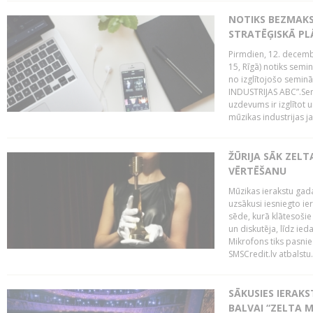
NOTIKS BEZMAK
STRATĒĢISKĀ P
Pirmdien, 12. decembr
15, Rīgā) notiks sem
no izglītojošo semin
INDUSTRIJAS ABC”.Sem
uzdevums ir izglītot
mūzikas industrijas j
ŽŪRIJA SĀK ZELT
VĒRTĒŠANU
Mūzikas ierakstu gada
uzsākusi iesniegto ie
sēde, kurā klātesošie 
un diskutēja, līdz ie
Mikrofons tiks pasnie
SMSCredit.lv atbalstu.
SĀKUSIES IERAK
BALVAI “ZELTA M