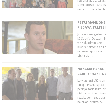
reģionālajās Latvijas 
semināros iepazīstinā
mācību materiālu - tes
PETRI MANNONEN
PIEDĀVĀ TŪLĪTĒJ
Jau vairākus gadus La
kā Spotify, Deezer, iT
vieglāk administrēt. T
kļuvusi saistoša arī 
mūzikas izpildītājie
digitālajam...
NĀKAMĀ PASAULE
VARĒTU NĀKT NO
Latvijas Izpildītāju 
otrajā “Mūzikas patēr
pēdējā gada laikā ier
diskos un citos infor
rezultātiem, situācija 
mūzikas ierakstus...