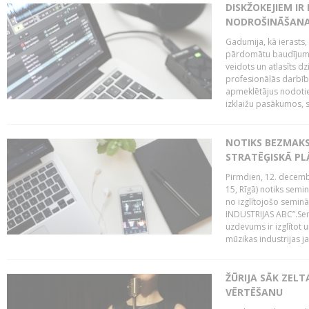
DISKŽOKEJIEM I
NODROŠINĀŠANAI
Gadumija, kā ierasts,
pārdomātu baudījumu
veidots un atlasīts d
profesionālās darbība
apmeklētājus nodoti
izklaižu pasākumos, s
NOTIKS BEZMAK
STRATĒĢISKĀ P
Pirmdien, 12. decembr
15, Rīgā) notiks sem
no izglītojošo semin
INDUSTRIJAS ABC”.Sem
uzdevums ir izglītot
mūzikas industrijas j
ŽŪRIJA SĀK ZELT
VĒRTĒŠANU