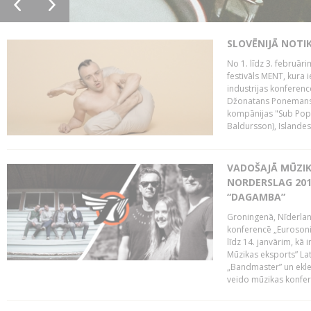
SLOVĒNIJĀ NOTI
No 1. līdz 3. februār
festivāls MENT, kura i
industrijas konferenc
Džonatans Ponemans (
kompānijas "Sub Pop 
Baldursson), Islandes
VADOŠAJĀ MŪZIK
NORDERSLAG 201
“DAGAMBA”
Groningenā, Nīderlan
konferencē „Eurosoni
līdz 14. janvārim, kā 
Mūzikas eksports” Lat
„Bandmaster” un ekl
veido mūzikas konfere