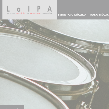
IZMANTOJU MŪZIKU
RADU MŪZIK