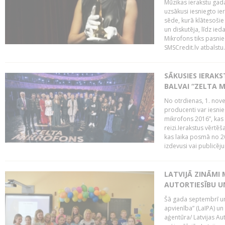
Mūzikas ierakstu gada
uzsākusi iesniegto ie
sēde, kurā klātesošie 
un diskutēja, līdz ie
Mikrofons tiks pasnie
SMSCredit.lv atbalstu.
SĀKUSIES IERAK
BALVAI “ZELTA M
No otrdienas, 1. nove
producenti var iesnie
mikrofons 2016”, kas 
reizi.Ierakstus vērtēš
kas laika posmā no 2
izdevusi vai publicējus
LATVIJĀ ZINĀMI 
AUTORTIESĪBU U
Šā gada septembrī un 
apvienība” (LaIPA) un
aģentūra/ Latvijas Au