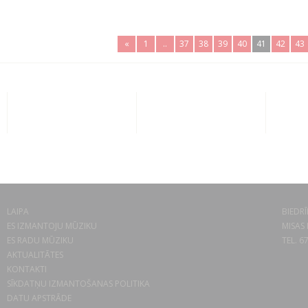
«
1
..
37
38
39
40
41
42
43
LAIPA
BIEDRĪ
ES IZMANTOJU MŪZIKU
MISAS 
ES RADU MŪZIKU
TEL. 6
AKTUALITĀTES
KONTAKTI
SĪKDATŅU IZMANTOŠANAS POLITIKA
DATU APSTRĀDE