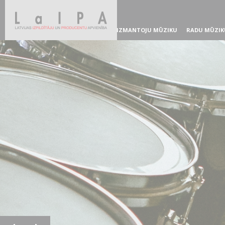
IZMANTOJU MŪZIKU
RADU MŪZIK