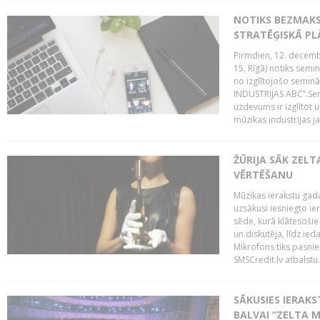
NOTIKS BEZMAK
STRATĒĢISKĀ P
Pirmdien, 12. decembr
15, Rīgā) notiks sem
no izglītojošo semin
INDUSTRIJAS ABC”.Sem
uzdevums ir izglītot
mūzikas industrijas j
ŽŪRIJA SĀK ZELT
VĒRTĒŠANU
Mūzikas ierakstu gada
uzsākusi iesniegto ie
sēde, kurā klātesošie 
un diskutēja, līdz ie
Mikrofons tiks pasnie
SMSCredit.lv atbalstu.
SĀKUSIES IERAK
BALVAI “ZELTA M