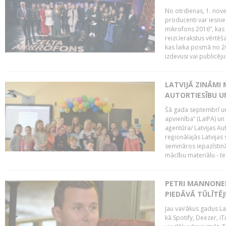
No otrdienas, 1. nove
producenti var iesnie
mikrofons 2016”, kas 
reizi.Ierakstus vērtēš
kas laika posmā no 2
izdevusi vai publicējus
LATVIJĀ ZINĀMI 
AUTORTIESĪBU U
Šā gada septembrī un 
apvienība” (LaIPA) un
aģentūra/ Latvijas Au
reģionālajās Latvijas 
semināros iepazīstinā
mācību materiālu - tes
PETRI MANNONEN
PIEDĀVĀ TŪLĪTĒJ
Jau vairākus gadus La
kā Spotify, Deezer, iT