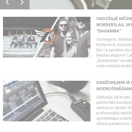
VADOŠAJĀ MŪZIK
NORDERSLAG 201
“DAGAMBA”
Groningenā, Nīderlan
konferencē „Eurosoni
līdz 14. janvārim, kā 
Mūzikas eksports” Lat
„Bandmaster” un ekl
veido mūzikas konfere
DISKŽOKEJIEM I
NODROŠINĀŠANAI
Gadumija, kā ierasts,
pārdomātu baudījumu
veidots un atlasīts d
profesionālās darbība
apmeklētājus nodoti
izklaižu pasākumos, s