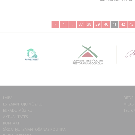
«
1
..
37
38
39
40
41
42
43
LAIPA
BIEDRĪ
ES IZMANTOJU MŪZIKU
MISAS 
ES RADU MŪZIKU
TEL. 6
AKTUALITĀTES
KONTAKTI
SĪKDATŅU IZMANTOŠANAS POLITIKA