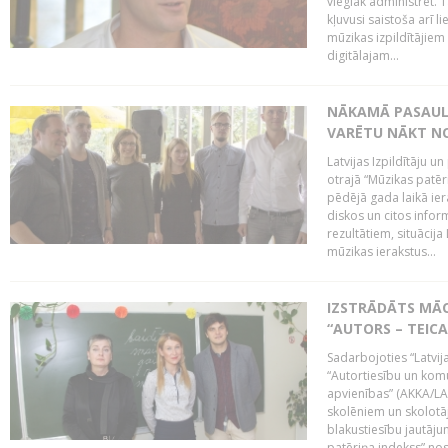
vieglāk administrēt. T
kļuvusi saistoša arī 
mūzikas izpildītājie
digitālajam...
NĀKAMĀ PASAULE
VARĒTU NĀKT NO
Latvijas Izpildītāju 
otrajā “Mūzikas patēr
pēdējā gada laikā ier
diskos un citos infor
rezultātiem, situācija 
mūzikas ierakstus...
IZSTRĀDĀTS MĀC
“AUTORS – TEIC
Sadarbojoties “Latvij
“Autortiesību un komu
apvienības” (AKKA/LAA
skolēniem un skolotāji
blakustiesību jautāj
patēriņa indekss” nos