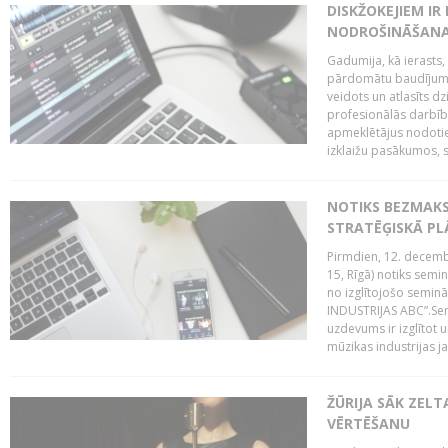
DISKŽOKEJIEM I
NODROŠINĀŠANAI
Gadumija, kā ierasts,
pārdomātu baudījumu
veidots un atlasīts d
profesionālās darbība
apmeklētājus nodoti
izklaižu pasākumos, s
NOTIKS BEZMAK
STRATĒĢISKĀ P
Pirmdien, 12. decembr
15, Rīgā) notiks sem
no izglītojošo semin
INDUSTRIJAS ABC”.Sem
uzdevums ir izglītot
mūzikas industrijas j
ŽŪRIJA SĀK ZELT
VĒRTĒŠANU