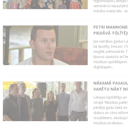
reģionālajās Latvijas 
semināros iepazīstinā
mācību materiālu - tes
PETRI MANNONEN
PIEDĀVĀ TŪLĪTĒJ
Jau vairākus gadus La
kā Spotify, Deezer, iT
vieglāk administrēt. T
kļuvusi saistoša arī 
mūzikas izpildītājie
digitālajam...
NĀKAMĀ PASAULE
VARĒTU NĀKT NO
Latvijas Izpildītāju 
otrajā “Mūzikas patēr
pēdējā gada laikā ier
diskos un citos infor
rezultātiem, situācija 
mūzikas ierakstus...