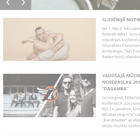
SLOVĒNIJĀ NOTI
No 1. līdz 3. februār
festivāls MENT, kura i
industrijas konferenc
Džonatans Ponemans (
kompānijas "Sub Pop 
Baldursson), Islandes
VADOŠAJĀ MŪZIK
NORDERSLAG 201
“DAGAMBA”
Groningenā, Nīderlan
konferencē „Eurosoni
līdz 14. janvārim, kā 
Mūzikas eksports” Lat
„Bandmaster” un ekl
veido mūzikas konfere