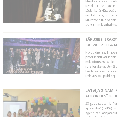
Mūzikas ierakstu gada
uzsākusi iesniegto ie
sēde, kurā klātesošie 
un diskutēja, līdz ie
Mikrofons tiks pasnie
SMSCredit.lv atbalstu.
SĀKUSIES IERAK
BALVAI “ZELTA M
No otrdienas, 1. nove
producenti var iesnie
mikrofons 2016”, kas 
reizi.Ierakstus vērtēš
kas laika posmā no 2
izdevusi vai publicējus
LATVIJĀ ZINĀMI 
AUTORTIESĪBU U
Šā gada septembrī un 
apvienība” (LaIPA) un
aģentūra/ Latvijas Au