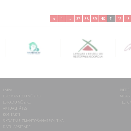
«
1
..
37
38
39
40
41
42
43
LAIPA
BIEDRĪ
ES IZMANTOJU MŪZIKU
MISAS 
ES RADU MŪZIKU
TEL. 6
AKTUALITĀTES
KONTAKTI
SĪKDATŅU IZMANTOŠANAS POLITIKA
DATU APSTRĀDE