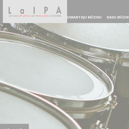
IZMANTOJU MŪZIKU
RADU MŪZIK